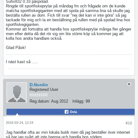
Sufix832 0.33 påspolad.
Ringde till sportfiskeprylar på måndag fm och frågade om de kunde
matcha sportfiskegiganten med att spola på samma lina så skulle jag
beställa rullen av dom. Fick till svar "nej det kan vi inte göra" så jag
tackade för mig och la en beställning på rullen med på spolad lina hos
sportfiskegiganten.
Kommer att fortsätta att handla hos sportfiskeprylar många fler gånger
men efter detta då det rör sig om lite större köp så kommer jag att
kolla hos andra handlare också.
Glad Påsk!
I näst kast så .....
D.Nordin
Registered User
Reg.datum:
Aug 2012
Inlägg:
99
Dela
2016-03-24, 12:24
#10
Jag handlar ofta av min lokala butik men då jag beställer över internet
så har jag svårt att inte hamna och handla hos söders