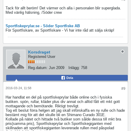
Tack för allt beröm! Det värmer och alla i personalen blir superglada.
Med vänlig hälsning, /Söder crew
Sportfiskeprylar.se - Söder Sportfiske AB
För Sportfiskare, av Sportfiskare - Vi har inte råd att sälja skräp!
Korsdraget
Registered User
Reg.datum:
Jun 2009
Inlägg:
758
Dela
2016-03-24, 11:58
#9
Har handlat en del på sportfiskeprylar både online och i fysiska
butiken. spön, rullar, kläder plus div annat och alltid fått ett mkt gott
mottagande och bemötande. Riktigt trevligt.
Tog ett beslut förra helgen att jag skall införskaffa en ny rulle och hade
bestämt mig för att det skulle bli en Shimano Curado 301E.
Kollade på nätet och hittade två butiker som sålde dessa till mkt bra
pris(samma pris), Sportfiskeprylar och Sportfiskegiganten med
skillnaden att sportfiskegiganten levererade rullen med påspolad