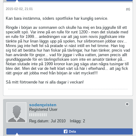
2015-02-02, 21:01
#6
Kan bara instämma, söders sportfiske har kunglig service.
Ringde i början av sommaren och skulle ha mej en bra jiggrulle till ett
speciellt spö. Var inne på en rulle för runt 1200:- men det slutade med
en rulle för 1999... anledningen var att jag som novis jiggfiskare inte
tänkte på hur linan läggs upp på spolen, hur slirbromsen jobbar osv...
Minns jag inte helt fel så pratade vi näst intill en hel timme. Han tog
sig tid att berätta hur han fiskar på tävlingar, hur han tänker, precis vad
han använde för grejor... vad för jiggar i vilka vatten, jamen precis allt
grundläggande för en tävlingsfiskare som inte en amatör tänker på...
Notan slutade inte på 1999 kronor kan jag säga utan några tusingar till
blev det. Men det var de helt klart värt så här i efterhand... att jag fick
rätt grejor att jobba med från början är värt mycket!!!
Så mitt förtroende har ni alla dagar i veckan!
soderqvisten
Registered User
Reg.datum:
Jul 2010
Inlägg:
2
Dela