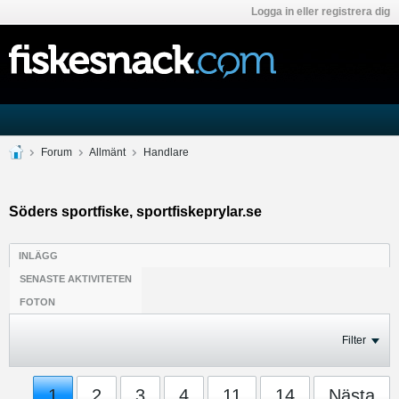
Logga in eller registrera dig
Forum
Allmänt
Handlare
Söders sportfiske, sportfiskeprylar.se
INLÄGG
SENASTE AKTIVITETEN
FOTON
Filter
1
2
3
4
11
14
Nästa