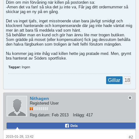
Döm om min förvåning när killen på postorden sa:
-Amen det va fan! så ska det ju inte va, Får jag ditt ordernummer så
skickar jag en ny på en gång.
Det va inget tjafs, inget misstroende utan bara jävligt smidigt och
klockrent hanterande och kompenserande där jag inte hade väntat mig
mer än att bara få meddela vad som hänt.
Så behåller man en kund och gör han ännu lite mer trogen butiken.
Som grädde på moset (eller kompensation) fick jag dessutom behålla
den halva färgburken som troligen är helt felfri förutom mängden.
Nu kommer jag inte ihåg vad killen hette jag pratade med. Men, grymt
bra hanterat av Söders sportfiske.
Taggar:
Ingen
18
Gillar
Nithagen
Registered User
Reg.datum:
Feb 2013
Inlägg:
417
Dela
2015-01-28, 13:42
#2