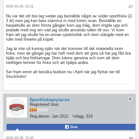
2015-03-25, 22:21
#7
Nu var det ett bra tag sedan jag beställde något av söder sportfiske (2-
3 år) men jag kan bara stämma in med kören ovan. Beställde en
haspelrulle av dom första gången kom jag ihåg, dom ringde upp och
pratade med mig om vad jag skulle använda rullen till osv. Vi kom
fram att jag skulle ha en annan spolstorlek och dom slängde med en
rulle med firewire på köpet.
Jag är inte så kunnig själv när det kommer till det materiella inom
fiske, men de gånger jag har haft med dom att göra så har jag fått bra
hjälp och bra förklaringar. Dom känns genuina och som att dom
verkligen brinner för fiske och att hjälpa andra.
Ser fram emot att besöka butiken nu i April när jag flyttat ner till
Stockholm!
Sportfiskeprylar.se
Registered User
Reg.datum:
Jan 2012
Inlägg:
319
Dela
2015-03-30, 21:03
#8