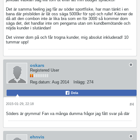
Det är samma feeling jag får av söder sportfiske, har man tänkt i en
bana där prisbilden är låt oss säga 5000kr för spö och rulle! Känner de
då att den combon inte är lika bra som en för 3000 så kommer dom
säga det, det handlar inte om pengarna utan om kundbemötande och
nöjda kunder i slutändan!
Det vinner dom på och får trogna kunder, mig absolut inkluderad! 10
tummar upp!
oskars
Registered User
Reg.datum:
Aug 2014
Inlägg:
274
Dela
2015-01-29, 22:18
#4
Söders är grymma! Fan va många dumma frågor jag fått svar på där
ehnvis