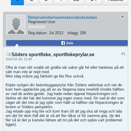
Detanvändarnamnetanvändsredan
Registered User
Reg.datum:
Jul 2013
Inlägg:
208
Dela
#1
Söders sportfiske, sportfiskeprylar.se
2015-01-28, 13:39
Ofta är man rätt snabb att gnälla när saker går fel eller hanteras på ett
sätt man inte är nöjd med.
Men idag måste jag faktiskt ge lite Ros också.
Köpte nyligen div betesbyggarprylar från Söders webshop och när de
kom hem upptäckte jag att en av färgerna bara innehöll mindre hälften
av vad de andra gjorde. Jag hade redan öppnat förpackningen och
tänkte att det här det kommer jag ingen stans med, för vad är det som
säger att det inte är jag själv som hällt ut hälften när förpackningen är
bruten ur Söders perspektiv.
Jag retade upp mig lite och kom fram till att jag ska iaf ringa och tala
om det för dom ifall det är så att fler råkar ut för samma grej. (är det
fler så är det ju kanske lättare att tro på det och spåra vart problemet
ligger).