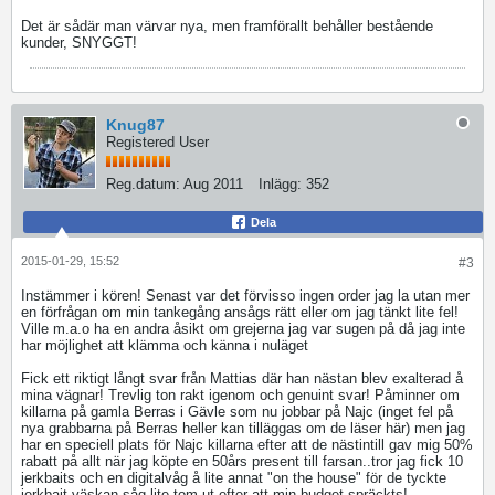
Det är sådär man värvar nya, men framförallt behåller bestående
kunder, SNYGGT!
Knug87
Registered User
Reg.datum:
Aug 2011
Inlägg:
352
Dela
2015-01-29, 15:52
#3
Instämmer i kören! Senast var det förvisso ingen order jag la utan mer
en förfrågan om min tankegång ansågs rätt eller om jag tänkt lite fel!
Ville m.a.o ha en andra åsikt om grejerna jag var sugen på då jag inte
har möjlighet att klämma och känna i nuläget
Fick ett riktigt långt svar från Mattias där han nästan blev exalterad å
mina vägnar! Trevlig ton rakt igenom och genuint svar! Påminner om
killarna på gamla Berras i Gävle som nu jobbar på Najc (inget fel på
nya grabbarna på Berras heller kan tilläggas om de läser här) men jag
har en speciell plats för Najc killarna efter att de nästintill gav mig 50%
rabatt på allt när jag köpte en 50års present till farsan..tror jag fick 10
jerkbaits och en digitalvåg å lite annat "on the house" för de tyckte
jerkbait väskan såg lite tom ut efter att min budget spräckts!