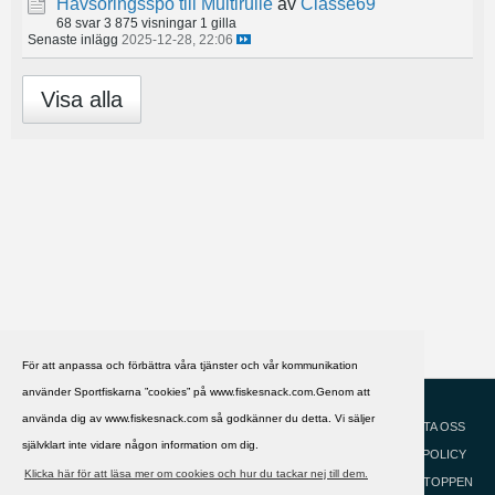
Havsöringsspö till Multirulle
av
Classe69
68 svar
3 875 visningar
1 gilla
Senaste inlägg
2025-12-28, 22:06
Visa alla
För att anpassa och förbättra våra tjänster och vår kommunikation
använder Sportfiskarna ”cookies” på www.fiskesnack.com.Genom att
HJÄLP
Svenska
använda dig av www.fiskesnack.com så godkänner du detta. Vi säljer
KONTAKTA OSS
självklart inte vidare någon information om dig.
COOKIEPOLICY
Klicka här för att läsa mer om cookies och hur du tackar nej till dem.
GÅ TILL TOPPEN