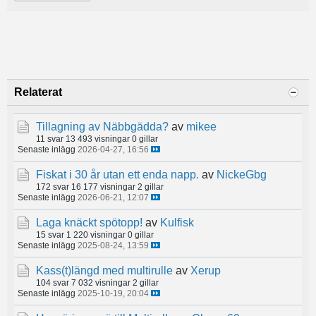
Relaterat
Tillagning av Näbbgädda?
av
mikee
11 svar
13 493 visningar
0 gillar
Senaste inlägg
2026-04-27, 16:56
Fiskat i 30 år utan ett enda napp.
av
NickeGbg
172 svar
16 177 visningar
2 gillar
Senaste inlägg
2026-06-21, 12:07
Laga knäckt spötopp!
av
Kulfisk
15 svar
1 220 visningar
0 gillar
Senaste inlägg
2025-08-24, 13:59
Kass(t)längd med multirulle
av
Xerup
104 svar
7 032 visningar
2 gillar
Senaste inlägg
2025-10-19, 20:04