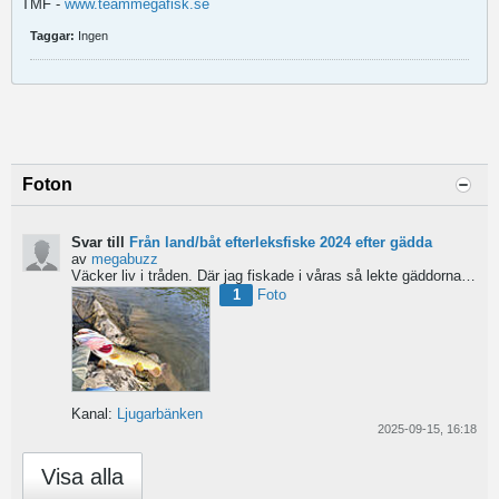
TMF -
www.teammegafisk.se
Taggar:
Ingen
Foton
Svar till
Från land/båt efterleksfiske 2024 efter gädda
av
megabuzz
Väcker liv i tråden. Där jag fiskade i våras så lekte gäddorna från början av mars hela vägen in i juni...
1
Foto
Kanal:
Ljugarbänken
2025-09-15, 16:18
Visa alla