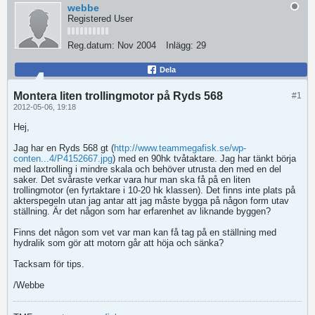
webbe
Registered User
Reg.datum:
Nov 2004
Inlägg:
29
Dela
Montera liten trollingmotor på Ryds 568
#1
2012-05-06, 19:18
Hej,
Jag har en Ryds 568 gt (
http://www.teammegafisk.se/wp-
conten...4/P4152667.jpg
) med en 90hk tvåtaktare. Jag har tänkt börja
med laxtrolling i mindre skala och behöver utrusta den med en del
saker. Det svåraste verkar vara hur man ska få på en liten
trollingmotor (en fyrtaktare i 10-20 hk klassen). Det finns inte plats på
akterspegeln utan jag antar att jag måste bygga på någon form utav
ställning. Är det någon som har erfarenhet av liknande byggen?
Finns det någon som vet var man kan få tag på en ställning med
hydralik som gör att motorn går att höja och sänka?
Tacksam för tips.
/Webbe