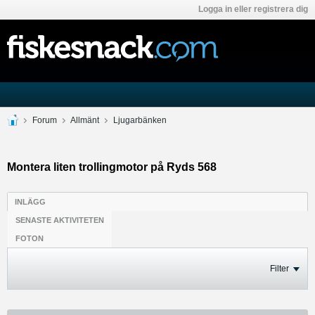
Logga in eller registrera dig
Forum
Allmänt
Ljugarbänken
Montera liten trollingmotor på Ryds 568
INLÄGG
SENASTE AKTIVITETEN
FOTON
Filter