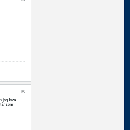
#6
n jag lova.
står som