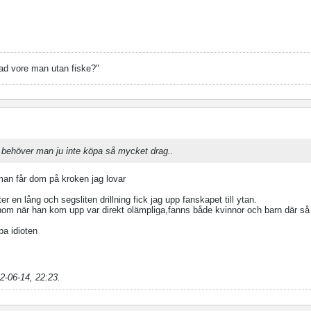
ad vore man utan fiske?"
 behöver man ju inte köpa så mycket drag..
m man får dom på kroken jag lovar
r en lång och segsliten drillning fick jag upp fanskapet till ytan.
nom när han kom upp var direkt olämpliga,fanns både kvinnor och barn där så
ba idioten
2-06-14, 22:23
.