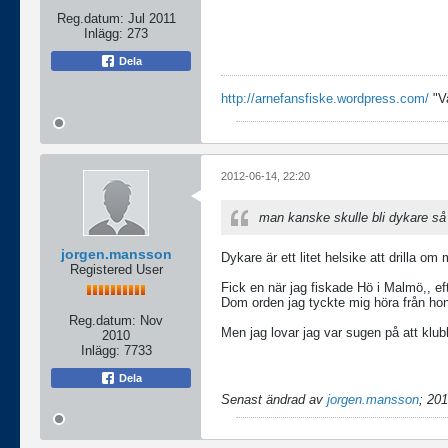
Reg.datum:
Jul 2011
Inlägg:
273
Dela
http://arnefansfiske.wordpress.com/
"V
2012-06-14, 22:20
man kanske skulle bli dykare så
jorgen.mansson
Dykare är ett litet helsike att drilla o
Registered User
Fick en när jag fiskade Hö i Malmö,, efte
Dom orden jag tyckte mig höra från ho
Reg.datum:
Nov
Men jag lovar jag var sugen på att klub
2010
Inlägg:
7733
Dela
Senast ändrad av
jorgen.mansson
;
201