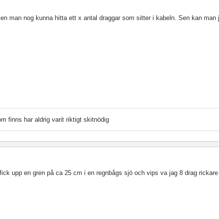
len man nog kunna hitta ett x antal draggar som sitter i kabeln. Sen kan man 
finns har aldrig varit riktigt skitnödig
ag fick upp en gren på ca 25 cm i en regnbågs sjö och vips va jag 8 drag rickar