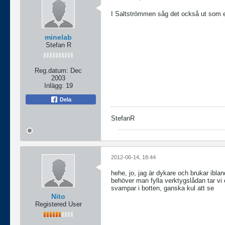
I Saltströmmen såg det också ut som en
minelab
Stefan R
Reg.datum:
Dec
2003
Inlägg:
19
Dela
StefanR
2012-06-14, 18:44
hehe, jo, jag är dykare och brukar ibla
behöver man fylla verktygslådan tar v
svampar i botten, ganska kul att se
Nito
Registered User