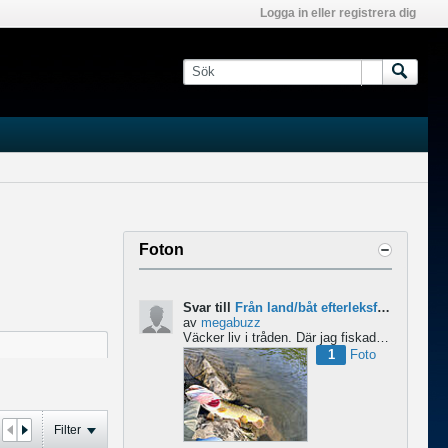
Logga in eller registrera dig
Foton
Svar till
Från land/båt efterleksfiske 2024 efter gädda
av
megabuzz
Väcker liv i tråden. Där jag fiskade i våras så lekte gäddorna från början av mars hela vägen in i juni...
1
Foto
Filter