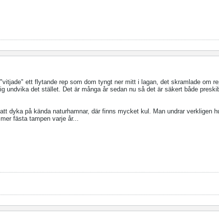
m "vitjade" ett flytande rep som dom tyngt ner mitt i lagan, det skramlade om re
ig undvika det stället. Det är många år sedan nu så det är säkert både preski
 att dyka på kända naturhamnar, där finns mycket kul. Man undrar verkligen 
er fästa tampen varje år...