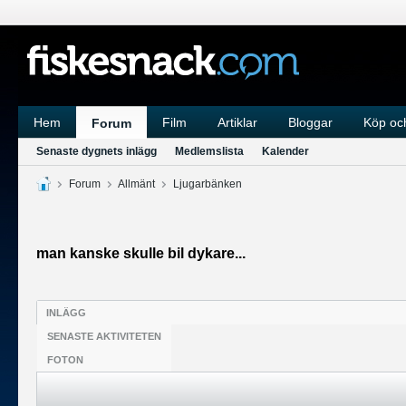
Hem
Film
Artiklar
Bloggar
Köp och
Forum
Senaste dygnets inlägg
Medlemslista
Kalender
Forum
Allmänt
Ljugarbänken
man kanske skulle bil dykare...
INLÄGG
SENASTE AKTIVITETEN
FOTON