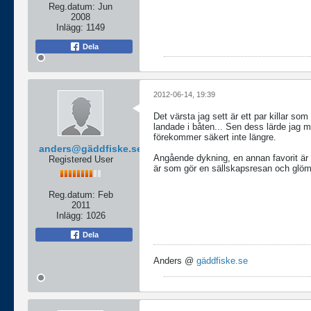
Reg.datum:
Jun
2008
Inlägg:
1149
Dela
2012-06-14, 19:39
Det värsta jag sett är ett par killar so
landade i båten... Sen dess lärde jag m
förekommer säkert inte längre.
anders@gäddfiske.se
Angående dykning, en annan favorit är
Registered User
är som gör en sällskapsresan och glömm
Reg.datum:
Feb
2011
Inlägg:
1026
Dela
Anders @
gäddfiske.se