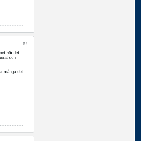
#7
pet när det
berat och
hur många det