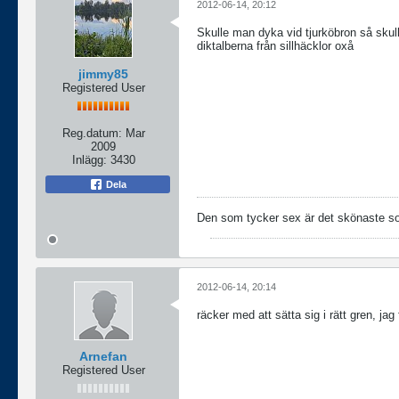
2012-06-14, 20:12
Skulle man dyka vid tjurköbron så skul
diktalberna från sillhäcklor oxå
jimmy85
Registered User
Reg.datum:
Mar
2009
Inlägg:
3430
Dela
Den som tycker sex är det skönaste som 
2012-06-14, 20:14
räcker med att sätta sig i rätt gren, j
Arnefan
Registered User