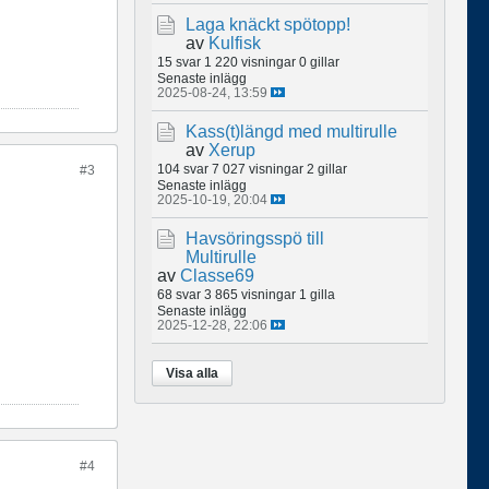
Laga knäckt spötopp!
av
Kulfisk
15 svar
1 220 visningar
0 gillar
Senaste inlägg
2025-08-24, 13:59
Kass(t)längd med multirulle
av
Xerup
104 svar
7 027 visningar
2 gillar
#3
Senaste inlägg
2025-10-19, 20:04
Havsöringsspö till
Multirulle
av
Classe69
68 svar
3 865 visningar
1 gilla
Senaste inlägg
2025-12-28, 22:06
Visa alla
#4