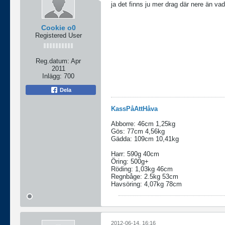
ja det finns ju mer drag där nere än vad
Cookie o0
Registered User
Reg.datum:
Apr
2011
Inlägg:
700
Dela
KassPåAttHåva
Abborre: 46cm 1,25kg
Gös: 77cm 4,56kg
Gädda: 109cm 10,41kg
Harr: 590g 40cm
Öring: 500g+
Röding: 1,03kg 46cm
Regnbåge: 2.5kg 53cm
Havsöring: 4,07kg 78cm
2012-06-14, 16:16