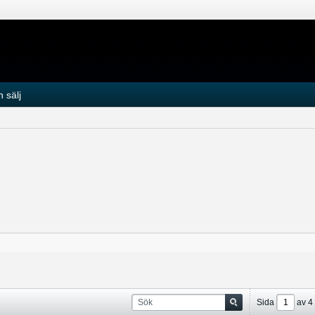
 sälj
Sida
av
4