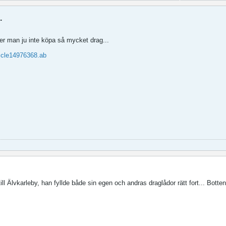
.
er man ju inte köpa så mycket drag...
..cle14976368.ab
ill Älvkarleby, han fyllde både sin egen och andras draglådor rätt fort... Botte