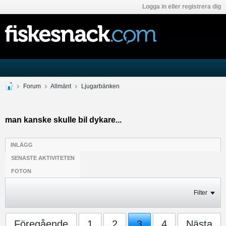
Logga in eller registrera dig
Forum
Allmänt
Ljugarbänken
man kanske skulle bil dykare...
INLÄGG
SENASTE AKTIVITETEN
FOTON
Filter
Föregående
1
2
3
4
Nästa