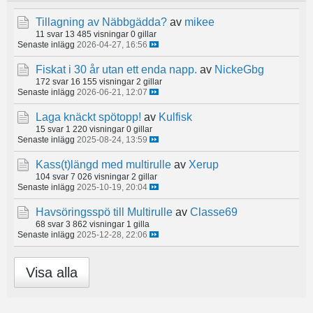
Tillagning av Näbbgädda?
av
mikee
11 svar
13 485 visningar
0 gillar
Senaste inlägg
2026-04-27, 16:56
Fiskat i 30 år utan ett enda napp.
av
NickeGbg
172 svar
16 155 visningar
2 gillar
Senaste inlägg
2026-06-21, 12:07
Laga knäckt spötopp!
av
Kulfisk
15 svar
1 220 visningar
0 gillar
Senaste inlägg
2025-08-24, 13:59
Kass(t)längd med multirulle
av
Xerup
104 svar
7 026 visningar
2 gillar
Senaste inlägg
2025-10-19, 20:04
Havsöringsspö till Multirulle
av
Classe69
68 svar
3 862 visningar
1 gilla
Senaste inlägg
2025-12-28, 22:06
Visa alla