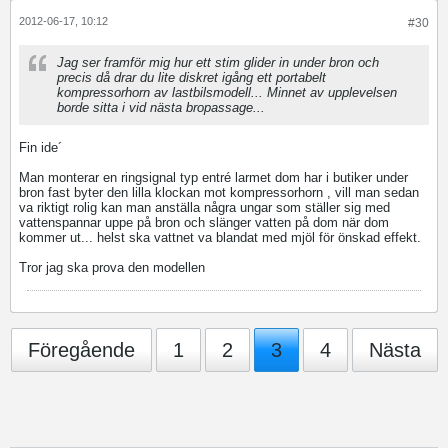
2012-06-17, 10:12
#30
Jag ser framför mig hur ett stim glider in under bron och
precis då drar du lite diskret igång ett portabelt
kompressorhorn av lastbilsmodell... Minnet av upplevelsen
borde sitta i vid nästa bropassage...
Fin ide´
Man monterar en ringsignal typ entré larmet dom har i butiker under
bron fast byter den lilla klockan mot kompressorhorn , vill man sedan
va riktigt rolig kan man anställa några ungar som ställer sig med
vattenspannar uppe på bron och slänger vatten på dom när dom
kommer ut... helst ska vattnet va blandat med mjöl för önskad effekt.
Tror jag ska prova den modellen
Föregående
1
2
3
4
Nästa