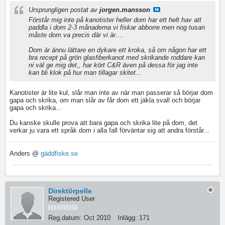
Ursprungligen postat av
jorgen.mansson
Förstår mig inte på kanotister heller dom har ett helt hav att
paddla i dom 2-3 månaderna vi fiskar abborre men nog tusan
måste dom va precis där vi är....
Dom är ännu lättare en dykare ett kroka, så om någon har ett
bra recept på grön glasfiberkanot med skrikande roddare kan
ni väl ge mig det,, har kört C&R även på dessa för jag inte
kan bli klok på hur man tillagar skitet...
Kanotister är lite kul, slår man inte av när man passerar så börjar dom
gapa och skrika, om man slår av får dom ett jäkla svall och börjar
gapa och skrika...
Du kanske skulle prova att bara gapa och skrika lite på dom, det
verkar ju vara ett språk dom i alla fall förväntar sig att andra förstår...
Anders @
gäddfiske.se
Direktörpelle
Registered User
Reg.datum:
Oct 2010
Inlägg:
171