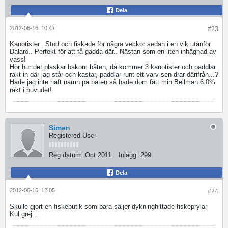
Dela
2012-06-16, 10:47
#23
Kanotister.. Stod och fiskade för några veckor sedan i en vik utanför
Dalarö.. Perfekt för att få gädda där.. Nästan som en liten inhägnad av
vass!
Hör hur det plaskar bakom båten, då kommer 3 kanotister och paddlar
rakt in där jag står och kastar, paddlar runt ett varv sen drar därifrån...?
Hade jag inte haft namn på båten så hade dom fått min Bellman 6.0%
rakt i huvudet!
Simen
Registered User
Reg.datum:
Oct 2011
Inlägg:
299
Dela
2012-06-16, 12:05
#24
Skulle gjort en fiskebutik som bara säljer dykninghittade fiskeprylar
Kul grej...