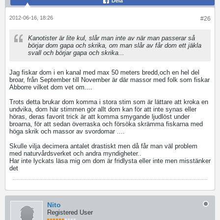
Dela
2012-06-16, 18:26
#26
Kanotister är lite kul, slår man inte av när man passerar så
börjar dom gapa och skrika, om man slår av får dom ett jäkla
svall och börjar gapa och skrika...
Jag fiskar dom i en kanal med max 50 meters bredd,och en hel del
broar, från September till November är där massor med folk som fiskar
Abborre vilket dom vet om....
Trots detta brukar dom komma i stora stim som är lättare att kroka en
undvika, dom här stimmen gör allt dom kan för att inte synas eller
höras, deras favorit trick är att komma smygande ljudlöst under
broarna, för att sedan överraska och försöka skrämma fiskarna med
höga skrik och massor av svordomar ....
Skulle vilja decimera antalet drastiskt men då får man väl problem
med naturvårdsverket och andra myndigheter..
Har inte lyckats läsa mig om dom är fridlysta eller inte men misstänker
det
Nito
Registered User