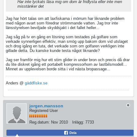
Har inte lyckats läsa mig om dom är fridlysta eller inte men
misstänker det
Jag har hört talas om att laxfiskarna i mörrum har liknande problem
med någon avart som föredrar strömmande vatten. Jag tror inte
länsstyrelsen beviljade skyddsjakt i det fallet heller...
Jag såg på tv en gång en lösning som testades på golfare som
verkade synnerligen effektiv, man smög upp bakom dom vid utslaget
och drog igång en tuta, det verkade som om golfaren verkligen inte
gillade detta. Du kanske kunde testa något liknande?
Jag ser framför mig hur ett stim glider in under bron och precis då drar
du lite diskret igång ett portabelt kompressorhorn av lastbilsmodell...
Minnet av upplevelsen borde sitta i vid nästa bropassage...
Anders @
gäddfiske.se
jorgen.mansson
Registered User
Reg.datum:
Nov 2010
Inlägg:
7733
Dela