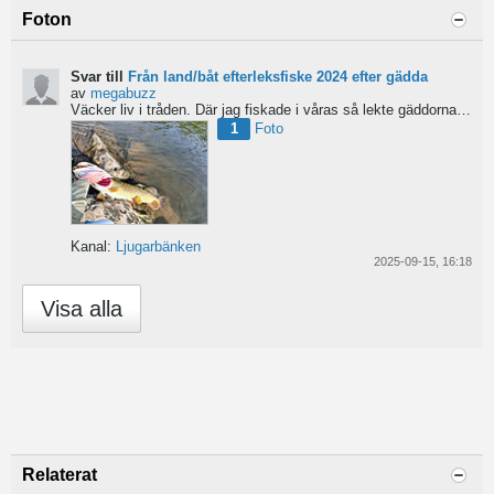
Foton
Svar till
Från land/båt efterleksfiske 2024 efter gädda
av
megabuzz
Väcker liv i tråden. Där jag fiskade i våras så lekte gäddorna från början av mars hela vägen in i juni...
1
Foto
Kanal:
Ljugarbänken
2025-09-15, 16:18
Visa alla
Relaterat