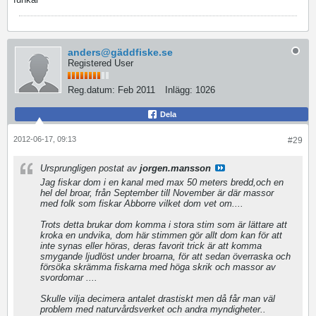
anders@gäddfiske.se
Registered User
Reg.datum:
Feb 2011
Inlägg:
1026
Dela
2012-06-17, 09:13
#29
Ursprungligen postat av
jorgen.mansson
Jag fiskar dom i en kanal med max 50 meters bredd,och en
hel del broar, från September till November är där massor
med folk som fiskar Abborre vilket dom vet om....
Trots detta brukar dom komma i stora stim som är lättare att
kroka en undvika, dom här stimmen gör allt dom kan för att
inte synas eller höras, deras favorit trick är att komma
smygande ljudlöst under broarna, för att sedan överraska och
försöka skrämma fiskarna med höga skrik och massor av
svordomar ....
Skulle vilja decimera antalet drastiskt men då får man väl
problem med naturvårdsverket och andra myndigheter..