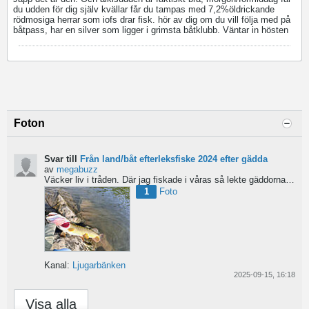
du udden för dig själv kvällar får du tampas med 7,2%öldrickande
rödmosiga herrar som iofs drar fisk. hör av dig om du vill följa med på
båtpass, har en silver som ligger i grimsta båtklubb. Väntar in hösten
Foton
Svar till
Från land/båt efterleksfiske 2024 efter gädda
av
megabuzz
Väcker liv i tråden. Där jag fiskade i våras så lekte gäddorna från början av mars hela vägen in i juni...
1
Foto
Kanal:
Ljugarbänken
2025-09-15, 16:18
Visa alla