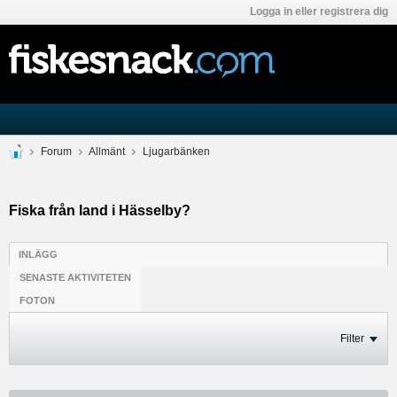
Logga in eller registrera dig
Forum
Allmänt
Ljugarbänken
Fiska från land i Hässelby?
INLÄGG
SENASTE AKTIVITETEN
FOTON
Filter