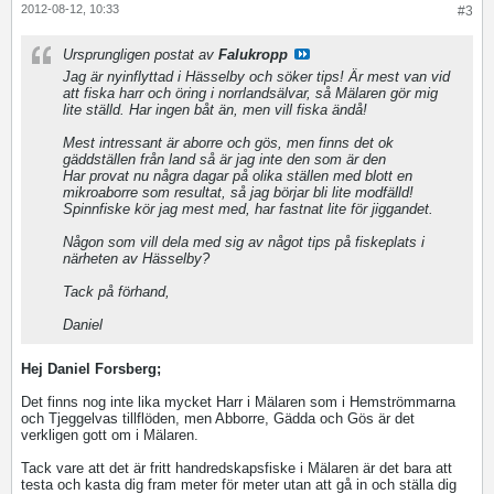
2012-08-12, 10:33
#3
Ursprungligen postat av
Falukropp
Jag är nyinflyttad i Hässelby och söker tips! Är mest van vid
att fiska harr och öring i norrlandsälvar, så Mälaren gör mig
lite ställd. Har ingen båt än, men vill fiska ändå!
Mest intressant är aborre och gös, men finns det ok
gäddställen från land så är jag inte den som är den
Har provat nu några dagar på olika ställen med blott en
mikroaborre som resultat, så jag börjar bli lite modfälld!
Spinnfiske kör jag mest med, har fastnat lite för jiggandet.
Någon som vill dela med sig av något tips på fiskeplats i
närheten av Hässelby?
Tack på förhand,
Daniel
Hej Daniel Forsberg;
Det finns nog inte lika mycket Harr i Mälaren som i Hemströmmarna
och Tjeggelvas tillflöden, men Abborre, Gädda och Gös är det
verkligen gott om i Mälaren.
Tack vare att det är fritt handredskapsfiske i Mälaren är det bara att
testa och kasta dig fram meter för meter utan att gå in och ställa dig