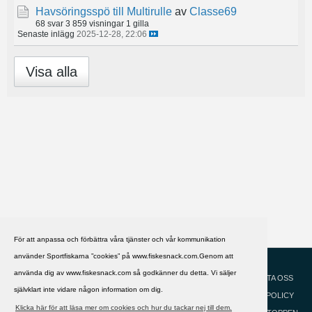
Havsöringsspö till Multirulle
av
Classe69
68 svar
3 859 visningar
1 gilla
Senaste inlägg
2025-12-28, 22:06
Visa alla
För att anpassa och förbättra våra tjänster och vår kommunikation
använder Sportfiskarna ”cookies” på www.fiskesnack.com.Genom att
HJÄLP
Svenska
använda dig av www.fiskesnack.com så godkänner du detta. Vi säljer
KONTAKTA OSS
självklart inte vidare någon information om dig.
COOKIEPOLICY
Klicka här för att läsa mer om cookies och hur du tackar nej till dem.