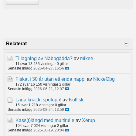
Relaterat
Tillagning av Näbbgädda?
av
mikee
11 svar
13 485 visningar
0 gillar
Senaste inlägg
2026-04-27, 16:56
Fiskat i 30 år utan ett enda napp.
av
NickeGbg
172 svar
16 150 visningar
2 gillar
Senaste inlägg
2026-06-21, 12:07
Laga knäckt spötopp!
av
Kulfisk
15 svar
1 218 visningar
0 gillar
Senaste inlägg
2025-08-24, 13:59
Kass(t)längd med multirulle
av
Xerup
104 svar
7 024 visningar
2 gillar
Senaste inlägg
2025-10-19, 20:04