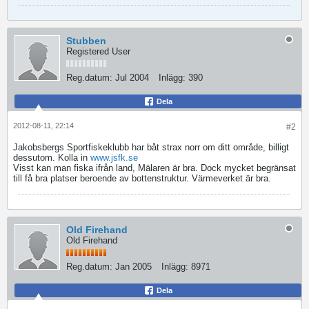
Stubben
Registered User
Reg.datum:
Jul 2004
Inlägg:
390
Dela
2012-08-11, 22:14
#2
Jakobsbergs Sportfiskeklubb har båt strax norr om ditt område, billigt
dessutom. Kolla in
www.jsfk.se
Visst kan man fiska ifrån land, Mälaren är bra. Dock mycket begränsat
till få bra platser beroende av bottenstruktur. Värmeverket är bra.
Old Firehand
Old Firehand
Reg.datum:
Jan 2005
Inlägg:
8971
Dela