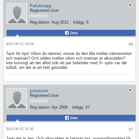
Falukropp
Registered User
Reg.datum:
Aug 2012
Inlägg:
9
Dela
2012-08-13, 19:28
#6
Tack för tips! Viken du nämner, menar du den lilla mellan värmeverket
och marinan? Och udden mellan viken och marinan är alkisudden?
Inte konstigt att det alltid står ett par farbröder med 3+ spön var där
isåfall, om det är ett hett gösställe.
yonsson
Registered User
Reg.datum:
Apr 2006
Inlägg:
47
Dela
2012-08-22, 02:30
#7
Japp det är den. Och alkisudden är faktiskt bra, morgon/förmiddag får