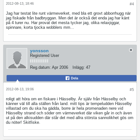
2012-08-13, 18:46
#4
Jag har testat lite runt värmeverket, med bla ett grovt abborrhugg när
jag fiskade från badbryggan. Men det är också det enda jag har känt
på 4 turer nu. Har provat det mesta tycker jag, olika relaxjiggar,
spinnare, korta tjocka wobblers mm...
yonsson
Registered User
Reg.datum:
Apr 2006
Inlägg:
47
Dela
2012-08-13, 19:06
#5
roligt att höra om en fiskare i Hässelby. Är själv från Hässelby och
känner väl till alla ställen från land. mitt tips är tempeludden Hässelby
villastad om du ska ha gädda, borre är hela promenaden nere vid
Hässelby strand och söder om värmeverket där viken går in och även
ut på den alkisudden
där står det med allra största sannolikhet gös om
du nöter! Skitfiske.