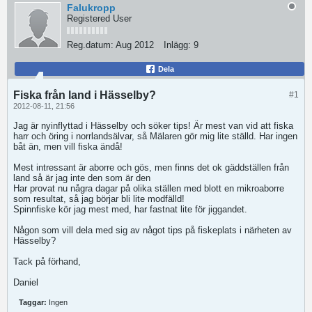
Falukropp
Registered User
Reg.datum:
Aug 2012
Inlägg:
9
Dela
Fiska från land i Hässelby?
#1
2012-08-11, 21:56
Jag är nyinflyttad i Hässelby och söker tips! Är mest van vid att fiska
harr och öring i norrlandsälvar, så Mälaren gör mig lite ställd. Har ingen
båt än, men vill fiska ändå!
Mest intressant är aborre och gös, men finns det ok gäddställen från
land så är jag inte den som är den
Har provat nu några dagar på olika ställen med blott en mikroaborre
som resultat, så jag börjar bli lite modfälld!
Spinnfiske kör jag mest med, har fastnat lite för jiggandet.
Någon som vill dela med sig av något tips på fiskeplats i närheten av
Hässelby?
Tack på förhand,
Daniel
Taggar:
Ingen