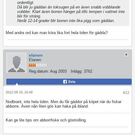
ordentligt.
Då blir ju gäddan än toksugen på en även snabb vobblande
vobbler. Klart även borren hänger på tills tempen i vattnet inte
blir för sträng.
Neråt 12-14 grader blir borren inte lika pigg som gäddan.
Med andra ord kan man köra lika fort hela tiden för gädda?
elanen
Elanen
Reg.datum:
Aug 2003
Inlägg:
3762
Dela
2012-08-18, 20:48
#12
Nodbrant, inte hela tiden. Men du får gäddor på köpet när du fiskar
abborre. Även nån liten gös kan haka på ibland.
Kan ge lite tips om abborrfiske och göstrolling.