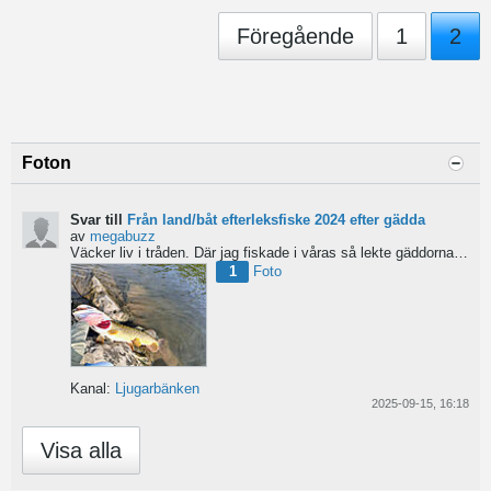
Föregående
1
2
Foton
Svar till
Från land/båt efterleksfiske 2024 efter gädda
av
megabuzz
Väcker liv i tråden. Där jag fiskade i våras så lekte gäddorna från början av mars hela vägen in i juni...
1
Foto
Kanal:
Ljugarbänken
2025-09-15, 16:18
Visa alla