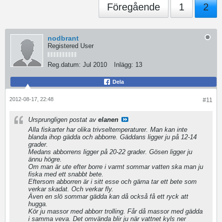
Föregående
1
2
nodbrant
Registered User
Reg.datum:
Jul 2010
Inlägg:
13
Dela
2012-08-17, 22:48
#11
Ursprungligen postat av
elanen
Alla fiskarter har olika trivseltemperaturer. Man kan inte
blanda ihop gädda och abborre. Gäddans ligger ju på 12-14
grader.
Medans abborrens ligger på 20-22 grader. Gösen ligger ju
ännu högre.
Om man är ute efter borre i varmt sommar vatten ska man ju
fiska med ett snabbt bete.
Eftersom abborren är i sitt esse och gärna tar ett bete som
verkar skadat. Och verkar fly.
Även en slö sommar gädda kan då också få ett ryck att
hugga.
Kör ju massor med abborr trolling. Får då massor med gädda
i samma veva. Det omvända blir ju när vattnet kyls ner