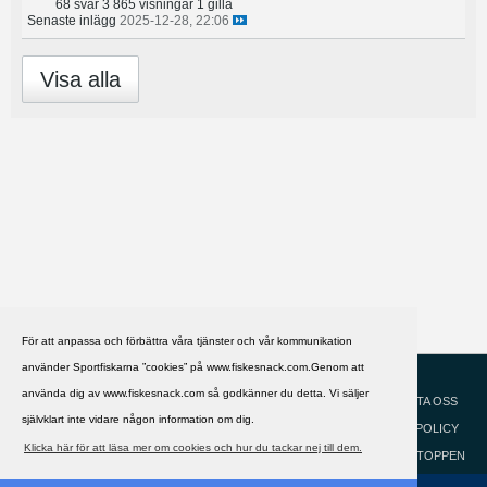
68 svar
3 865 visningar
1 gilla
Senaste inlägg
2025-12-28, 22:06
Visa alla
För att anpassa och förbättra våra tjänster och vår kommunikation
använder Sportfiskarna ”cookies” på www.fiskesnack.com.Genom att
HJÄLP
Svenska
använda dig av www.fiskesnack.com så godkänner du detta. Vi säljer
KONTAKTA OSS
självklart inte vidare någon information om dig.
COOKIEPOLICY
Klicka här för att läsa mer om cookies och hur du tackar nej till dem.
GÅ TILL TOPPEN