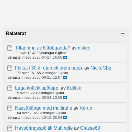
Relaterat
Tillagning av Näbbgädda?
av
mikee
11 svar
13 489 visningar
0 gillar
Senaste inlägg
2026-04-27, 16:56
Fiskat i 30 år utan ett enda napp.
av
NickeGbg
172 svar
16 165 visningar
2 gillar
Senaste inlägg
2026-06-21, 12:07
Laga knäckt spötopp!
av
Kulfisk
15 svar
1 220 visningar
0 gillar
Senaste inlägg
2025-08-24, 13:59
Kass(t)längd med multirulle
av
Xerup
104 svar
7 027 visningar
2 gillar
Senaste inlägg
2025-10-19, 20:04
Havsöringsspö till Multirulle
av
Classe69