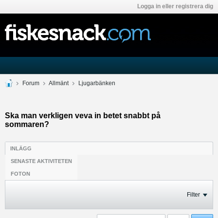
Logga in eller registrera dig
Forum
Allmänt
Ljugarbänken
Ska man verkligen veva in betet snabbt på
sommaren?
INLÄGG
SENASTE AKTIVITETEN
FOTON
Filter