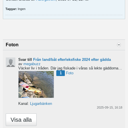
Taggar:
Ingen
Foton
Svar till
Från land/båt efterleksfiske 2024 efter gädda
av
megabuzz
Väcker liv i tråden. Där jag fiskade i våras så lekte gäddorna från början av mars hela vägen in i juni...
1
Foto
Kanal:
Ljugarbänken
2025-09-15, 16:18
Visa alla