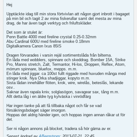
Hej
Upptäckte idag till min stora förtvivlan att någon gjort inbrott i bagaget
på min bil och tagit 2 av mina fiskerullar samt det mesta av mina
drag, de har även tagit verktyg och friluftskläder.
Det som är stulet är:
Penn Battle 4000 med fireline crystal 0.25-0.32mm
Abu Cardinal 600U med fireline smoke 0.18mm
Digitalkamera Canon Ixus 85IS
Dragen förvarades i varsin rejäl sortimentslåda från biltema.
En låda med wobblers, spinnare och skeddrag. Bomber 15A, Strike
Pro, Manns stretch, Zalt, Termantor, Hi-los, Droppen, Reflex, Atom,
mörrum spinnare, bluefox, mepps. m.m.
En låda med jiggar. ca 100st fullt riggade med huvuden många med
stinger krok. Nya Orka shadjiggar, kopyto m.m.
Sista lådan innehåller flöten, krok, wire, wirelås, beteslås, lekande
osv..
Saknar även rapala kniv, solglasögon, savagear sax, tång m.m.
Allt detta låg i en äldre tyg kylväska i vinrödfärg
Har ingen tanke på att få tillbaka något och får se vad
försäkringsbolaget säger imorgon.
Hoppas det aldrig händer igen, och hoppas ingen annan råkar ut för
det.
Ser ni någon annons på blocket, tradera så hör gärna av er.
Senast ändrad av
ABergstrom
;
2013-07-21, 22:45
.