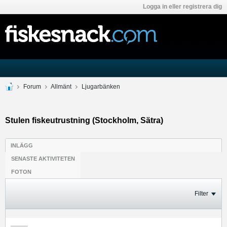
Logga in eller registrera dig
Forum
Allmänt
Ljugarbänken
Stulen fiskeutrustning (Stockholm, Sätra)
INLÄGG
SENASTE AKTIVITETEN
FOTON
Filter