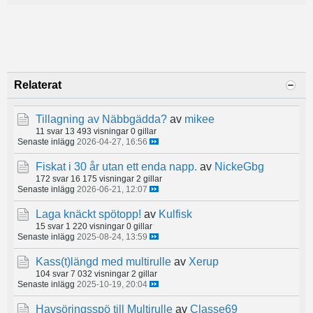
Relaterat
Tillagning av Näbbgädda?
av
mikee
11 svar
13 493 visningar
0 gillar
Senaste inlägg
2026-04-27, 16:56
Fiskat i 30 år utan ett enda napp.
av
NickeGbg
172 svar
16 175 visningar
2 gillar
Senaste inlägg
2026-06-21, 12:07
Laga knäckt spötopp!
av
Kulfisk
15 svar
1 220 visningar
0 gillar
Senaste inlägg
2025-08-24, 13:59
Kass(t)längd med multirulle
av
Xerup
104 svar
7 032 visningar
2 gillar
Senaste inlägg
2025-10-19, 20:04
Havsöringsspö till Multirulle
av
Classe69