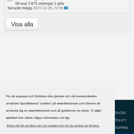
68 svar
3 875 visningar
1 gilla
Senaste inlägg
2025-12-28, 22:06
Visa alla
För att anpassa och förbättra våra tjänster och vår kommunikation
använder Sportfiskarna ”cookies” på www.fiskesnack.com.Genom att
HJÄLP
Svenska
använda dig av www.fiskesnack.com så godkänner du detta. Vi säljer
KONTAKTA OSS
självklart inte vidare någon information om dig.
COOKIEPOLICY
Klicka här för att läsa mer om cookies och hur du tackar nej till dem.
GÅ TILL TOPPEN