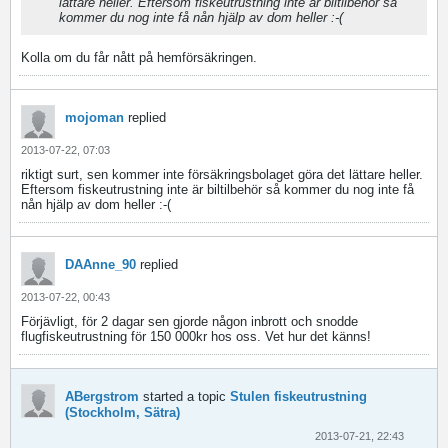
lättare heller. Eftersom fiskeutrustning inte är biltilbehör så
kommer du nog inte få nån hjälp av dom heller :-(
Kolla om du får nått på hemförsäkringen.
mojoman
replied
2013-07-22, 07:03
riktigt surt, sen kommer inte försäkringsbolaget göra det lättare heller.
Eftersom fiskeutrustning inte är biltilbehör så kommer du nog inte få
nån hjälp av dom heller :-(
DAAnne_90
replied
2013-07-22, 00:43
Förjävligt, för 2 dagar sen gjorde någon inbrott och snodde
flugfiskeutrustning för 150 000kr hos oss. Vet hur det känns!
ABergstrom
started a topic
Stulen fiskeutrustning
(Stockholm, Sätra)
2013-07-21, 22:43