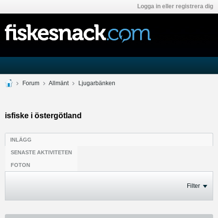
Logga in eller registrera dig
Forum
Allmänt
Ljugarbänken
isfiske i östergötland
INLÄGG
SENASTE AKTIVITETEN
FOTON
Filter