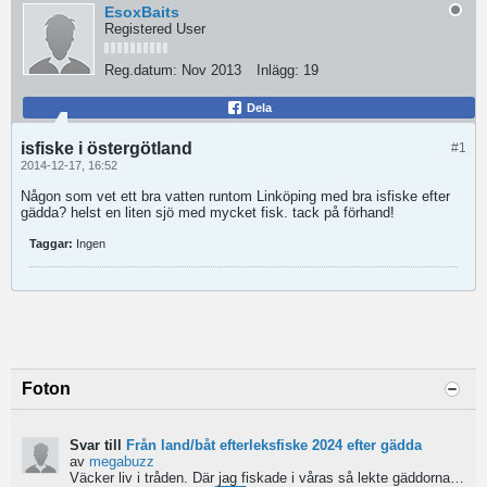
EsoxBaits
Registered User
Reg.datum:
Nov 2013
Inlägg:
19
Dela
isfiske i östergötland
#1
2014-12-17, 16:52
Någon som vet ett bra vatten runtom Linköping med bra isfiske efter
gädda? helst en liten sjö med mycket fisk. tack på förhand!
Taggar:
Ingen
Foton
Svar till
Från land/båt efterleksfiske 2024 efter gädda
av
megabuzz
Väcker liv i tråden. Där jag fiskade i våras så lekte gäddorna från början av mars hela vägen in i juni...