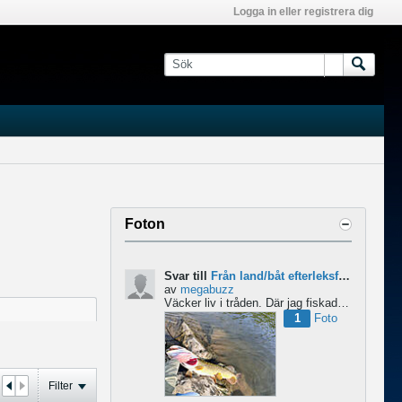
Logga in eller registrera dig
Foton
Svar till
Från land/båt efterleksfiske 2024 efter gädda
av
megabuzz
Väcker liv i tråden. Där jag fiskade i våras så lekte gäddorna från början av mars hela vägen in i juni...
1
Foto
Filter