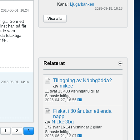
Kanal:
Ljugarbänken
2025-09-15, 16:18
2018-06-01, 16:24
Visa alla
mig... Som ett
nst här, så får
orde vara
nda felaktiga
 fel.
Relaterat
Tillagning av Näbbgädda?
2018-06-01, 14:14
av
mikee
11 svar
13 483 visningar
0 gillar
Senaste inlägg
2026-04-27, 16:56
Fiskat i 30 år utan ett enda
napp.
av
NickeGbg
172 svar
16 141 visningar
2 gillar
1
2
3
Senaste inlägg
2026-06-21, 12:07