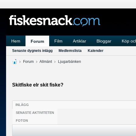
Hem
Film
Artiklar
Bloggar
Köp och
Forum
Senaste dygnets inlägg
Medlemslista
Kalender
Forum
Allmänt
Ljugarbänken
Skitfiske elr skit fiske?
INLÄGG
SENASTE AKTIVITETEN
FOTON