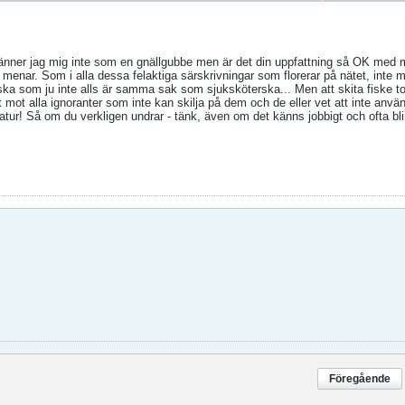
 känner jag mig inte som en gnällgubbe men är det din uppfattning så OK med 
menar. Som i alla dessa felaktiga särskrivningar som florerar på nätet, inte mi
ska som ju inte alls är samma sak som sjuksköterska... Men att skita fiske t
t mot alla ignoranter som inte kan skilja på dem och de eller vet att inte anvä
atur! Så om du verkligen undrar - tänk, även om det känns jobbigt och ofta blir
Föregående