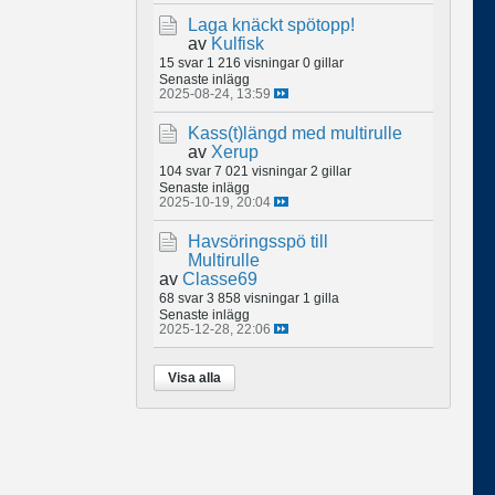
Laga knäckt spötopp!
av
Kulfisk
15 svar
1 216 visningar
0 gillar
Senaste inlägg
2025-08-24, 13:59
Kass(t)längd med multirulle
av
Xerup
104 svar
7 021 visningar
2 gillar
Senaste inlägg
2025-10-19, 20:04
Havsöringsspö till
Multirulle
av
Classe69
68 svar
3 858 visningar
1 gilla
Senaste inlägg
2025-12-28, 22:06
Visa alla