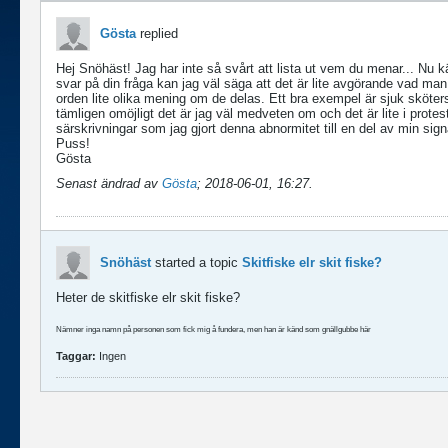
Gösta
replied
Hej Snöhäst! Jag har inte så svårt att lista ut vem du menar... Nu
svar på din fråga kan jag väl säga att det är lite avgörande vad man 
orden lite olika mening om de delas. Ett bra exempel är sjuk sköter
tämligen omöjligt det är jag väl medveten om och det är lite i protes
särskrivningar som jag gjort denna abnormitet till en del av min sign
Puss!
Gösta
Senast ändrad av
Gösta
;
2018-06-01, 16:27
.
Snöhäst
started a topic
Skitfiske elr skit fiske?
Heter de skitfiske elr skit fiske?
Nämner inga namn på personen som fick mig å fundera, men han är känd som gnällgubbe här
Taggar:
Ingen