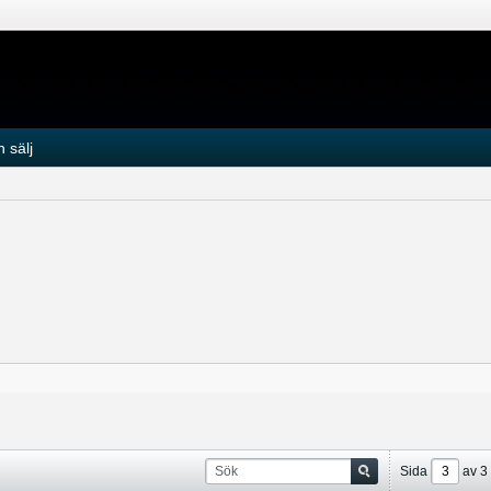
 sälj
Sida
av
3