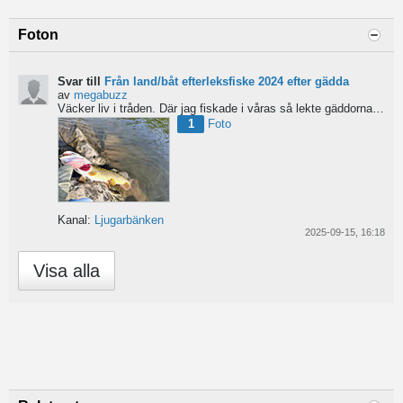
Foton
Svar till
Från land/båt efterleksfiske 2024 efter gädda
av
megabuzz
Väcker liv i tråden. Där jag fiskade i våras så lekte gäddorna från början av mars hela vägen in i juni...
1
Foto
Kanal:
Ljugarbänken
2025-09-15, 16:18
Visa alla