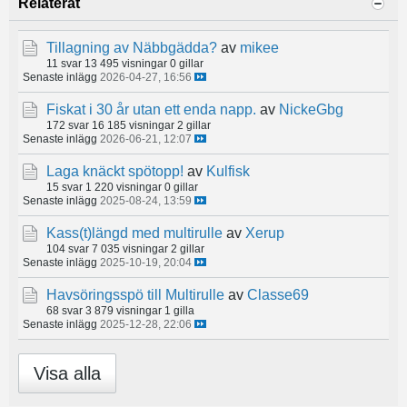
Relaterat
Tillagning av Näbbgädda?
av
mikee
11 svar
13 495 visningar
0 gillar
Senaste inlägg
2026-04-27, 16:56
Fiskat i 30 år utan ett enda napp.
av
NickeGbg
172 svar
16 185 visningar
2 gillar
Senaste inlägg
2026-06-21, 12:07
Laga knäckt spötopp!
av
Kulfisk
15 svar
1 220 visningar
0 gillar
Senaste inlägg
2025-08-24, 13:59
Kass(t)längd med multirulle
av
Xerup
104 svar
7 035 visningar
2 gillar
Senaste inlägg
2025-10-19, 20:04
Havsöringsspö till Multirulle
av
Classe69
68 svar
3 879 visningar
1 gilla
Senaste inlägg
2025-12-28, 22:06
Visa alla