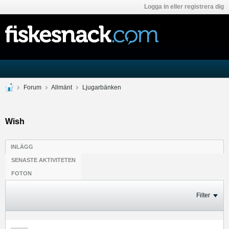
Logga in eller registrera dig
Forum
Allmänt
Ljugarbänken
Wish
INLÄGG
SENASTE AKTIVITETEN
FOTON
Filter