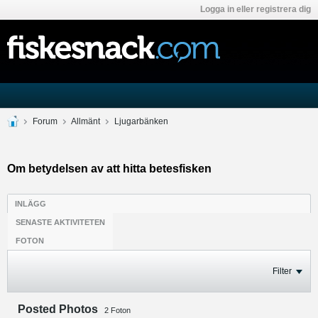
Logga in eller registrera dig
Forum
Allmänt
Ljugarbänken
Om betydelsen av att hitta betesfisken
INLÄGG
SENASTE AKTIVITETEN
FOTON
Filter
Posted Photos
2
Foton