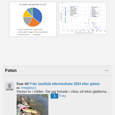
Foton
Svar till
Från land/båt efterleksfiske 2024 efter gädda
av
megabuzz
Väcker liv i tråden. Där jag fiskade i våras så lekte gäddorna från början av mars hela vägen in i juni...
1
Foto