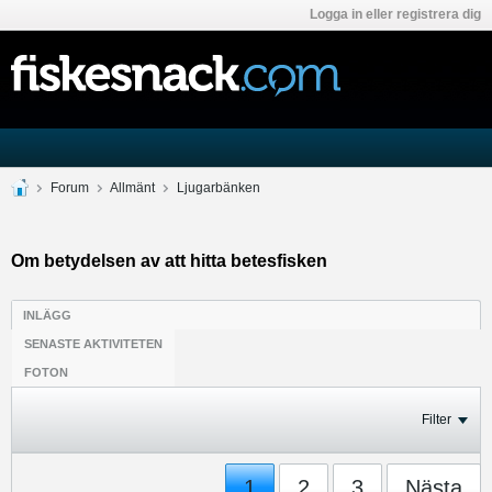
Logga in eller registrera dig
Forum
Allmänt
Ljugarbänken
Om betydelsen av att hitta betesfisken
INLÄGG
SENASTE AKTIVITETEN
FOTON
Filter
1
2
3
Nästa