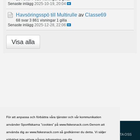
Senaste inlägg
2025-10-19, 20:04
Havsöringsspö till Multirulle
av
Classe69
68 svar
3 861 visningar
1 gilla
Senaste inlägg
2025-12-28, 22:06
Visa alla
För att anpassa och förbättra våra tjänster och vår kommunikation
använder Sportfiskarna ”cookies” på www.fiskesnack.com.Genom att
HJÄLP
Svenska
använda dig av www.fiskesnack.com så godkänner du detta. Vi säljer
KONTAKTA OSS
självklart inte vidare någon information om dig.