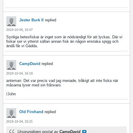
Jester Burk II
replied
2019-10-05, 15:47
Synliga betesfiskar är inget som är nödvändigt för att lyckas. Där vi
fiskar ser vi ytterst sällan annan fisk än någon enstaka spigg och
ändå får vi Gädda.
CampDavid
replied
2019-10-04, 16:19
anteman: Det var precis vad jag menade, tråkigt att inte fiska när
måsarna lyser med sin frånvaro.
/John
Old Firehand
replied
2019-10-04, 15:21
Ursprungligen postat av
CampDavid