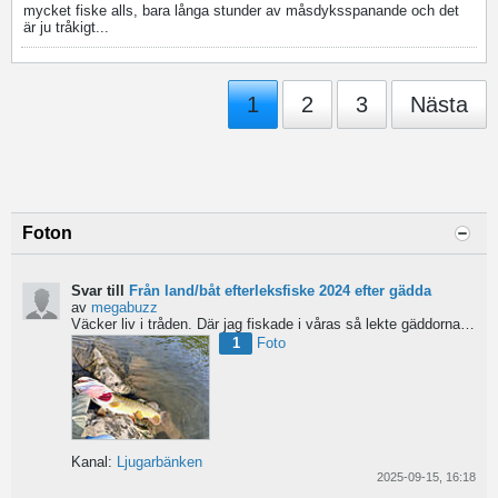
mycket fiske alls, bara långa stunder av måsdyksspanande och det
är ju tråkigt...
1
2
3
Nästa
Foton
Svar till
Från land/båt efterleksfiske 2024 efter gädda
av
megabuzz
Väcker liv i tråden. Där jag fiskade i våras så lekte gäddorna från början av mars hela vägen in i juni...
1
Foto
Kanal:
Ljugarbänken
2025-09-15, 16:18