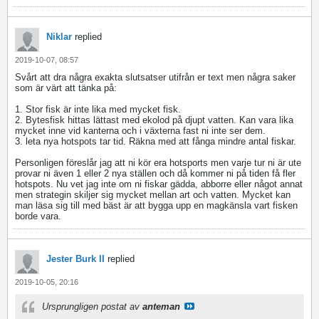
Niklar
replied
2019-10-07, 08:57
Svårt att dra några exakta slutsatser utifrån er text men några saker
som är värt att tänka på:
1. Stor fisk är inte lika med mycket fisk.
2. Bytesfisk hittas lättast med ekolod på djupt vatten. Kan vara lika
mycket inne vid kanterna och i växterna fast ni inte ser dem.
3. leta nya hotspots tar tid. Räkna med att fånga mindre antal fiskar.
Personligen föreslår jag att ni kör era hotsports men varje tur ni är ute
provar ni även 1 eller 2 nya ställen och då kommer ni på tiden få fler
hotspots. Nu vet jag inte om ni fiskar gädda, abborre eller något annat
men strategin skiljer sig mycket mellan art och vatten. Mycket kan
man läsa sig till med bäst är att bygga upp en magkänsla vart fisken
borde vara.
Jester Burk II
replied
2019-10-05, 20:16
Ursprungligen postat av
anteman