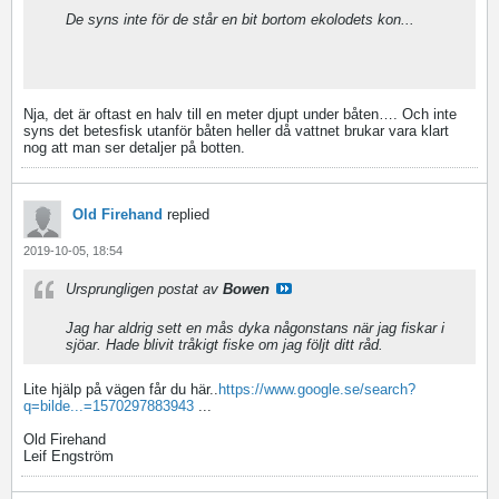
De syns inte för de står en bit bortom ekolodets kon...
Nja, det är oftast en halv till en meter djupt under båten….
Och inte
syns det betesfisk utanför båten heller då vattnet brukar vara klart
nog att man ser detaljer på botten.
Old Firehand
replied
2019-10-05, 18:54
Ursprungligen postat av
Bowen
Jag har aldrig sett en mås dyka någonstans när jag fiskar i
sjöar. Hade blivit tråkigt fiske om jag följt ditt råd.
Lite hjälp på vägen får du här..
https://www.google.se/search?
q=bilde...=1570297883943
...
Old Firehand
Leif Engström