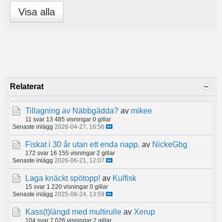
Visa alla
Relaterat
Tillagning av Näbbgädda?
av
mikee
11 svar
13 485 visningar
0 gillar
Senaste inlägg
2026-04-27, 16:56
Fiskat i 30 år utan ett enda napp.
av
NickeGbg
172 svar
16 155 visningar
2 gillar
Senaste inlägg
2026-06-21, 12:07
Laga knäckt spötopp!
av
Kulfisk
15 svar
1 220 visningar
0 gillar
Senaste inlägg
2025-08-24, 13:59
Kass(t)längd med multirulle
av
Xerup
104 svar
7 026 visningar
2 gillar