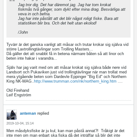
Jag tror dig. Det har däremot jag. Jag har tom krokat
fiskmås två gånger, som dykt efter mina drag. Besvärliga att
veva in och befria.
Jag har inte påstått att det blir något roligt fiske. Bara att
statistiken blir bra. Och det helt utan ekolod!
/John
Tyvärr är det ganska vanligt att måsar och trutar krokar sig själva vid
större Laxtrollingtävlingar som Trolling Masters...
Då gäller det att snabbt få in betena närmare båten så att linor och
beten inte hakar i varandra...
Själv har jag varit med om att måsar krokat sig själva både nere vid
Landsort och Pukaviken just vid trollingtävlingar när man trollat med
mera ytgående beten som Dardevle Eppinger "Big Ed" och Northern
King NK-MAG..
http://www.trumman.com/nk/northern_king.htm
....
Old Firehand
Leif Engström
anteman
replied
2019-10-04, 15:14
Men måsdyksfiske är ju kul, kan man påstå annat?!
Tråkigt är det
inte men om man enbart ska fiska då det inträffar så blir det inte