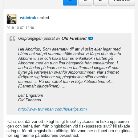
widetrak
replied
2019-10-07, 12:46
Ursprungligen postat av
Old Firehand
Hej Aborrius, Som alternativ till att vi stått eller legat med
båten ankrad på samma ställe brukar vi fånga den största
Abborre vi ser och haka fast en enkelkrok i käften på
Abborren med en tunn lina hängande från enkelkroken. I
andra änden på linan har vi en fastlimmad pingisboll som
flyter på vattenytan ovanför Abborrstimmet. När stimmet
förflyttar sig befinner sig pingisbollen alltid ovanför
stimmet.... På det sättet kan vi följa Abborrstimmet....
(Gammalt djungelknep) ....
Leif Engström
Old Firehand
http://www.trumman.com/fisketips.htm
Haha, det där var ett riktigt listigt knep! Lyckades ni fiska upp borren
igen och befria den ifrån pingisbollen vid fiskepassets slut? Ni råkade
aldrig ut för att pingisbollen plötsligt försvann ner i djupet om en gädda
höll sig framme på abborrens bekostnad.