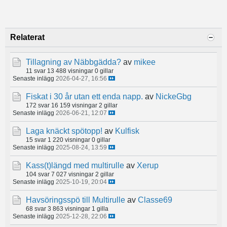
Relaterat
Tillagning av Näbbgädda?
av
mikee
11 svar
13 488 visningar
0 gillar
Senaste inlägg
2026-04-27, 16:56
Fiskat i 30 år utan ett enda napp.
av
NickeGbg
172 svar
16 159 visningar
2 gillar
Senaste inlägg
2026-06-21, 12:07
Laga knäckt spötopp!
av
Kulfisk
15 svar
1 220 visningar
0 gillar
Senaste inlägg
2025-08-24, 13:59
Kass(t)längd med multirulle
av
Xerup
104 svar
7 027 visningar
2 gillar
Senaste inlägg
2025-10-19, 20:04
Havsöringsspö till Multirulle
av
Classe69
68 svar
3 863 visningar
1 gilla
Senaste inlägg
2025-12-28, 22:06