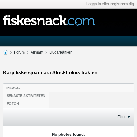
Logga in eller registrera dig
Forum
Allmänt
Ljugarbänken
Karp fiske sjöar nära Stockholms trakten
INLÄGG
SENASTE AKTIVITETEN
FOTON
Filter
No photos found.