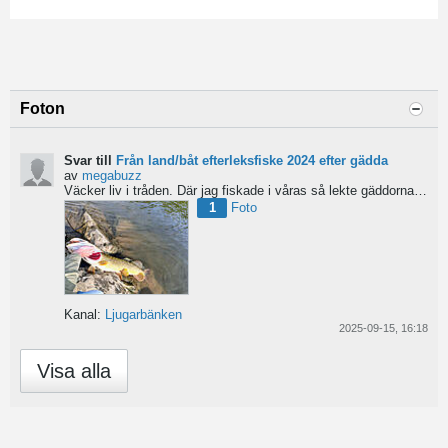
Foton
Svar till
Från land/båt efterleksfiske 2024 efter gädda
av
megabuzz
Väcker liv i tråden. Där jag fiskade i våras så lekte gäddorna från början av mars hela vägen in i juni...
1
Foto
Kanal:
Ljugarbänken
2025-09-15, 16:18
Visa alla