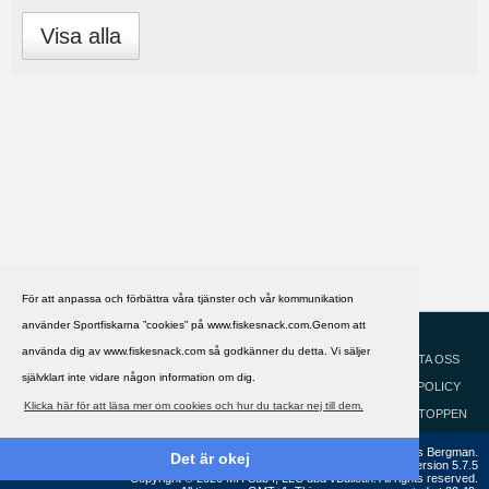
Visa alla
För att anpassa och förbättra våra tjänster och vår kommunikation
använder Sportfiskarna ”cookies” på www.fiskesnack.com.Genom att
HJÄLP
Svenska
använda dig av www.fiskesnack.com så godkänner du detta. Vi säljer
KONTAKTA OSS
självklart inte vidare någon information om dig.
COOKIEPOLICY
Klicka här för att läsa mer om cookies och hur du tackar nej till dem.
GÅ TILL TOPPEN
Copyright ©2002 - 2021, FiskeSnack.com. Grundad 2002 av Anders Bergman.
Det är okej
Powered by
vBulletin®
Version 5.7.5
Copyright © 2026 MH Sub I, LLC dba vBulletin. All rights reserved.