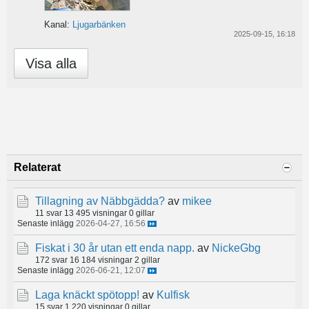
Kanal:
Ljugarbänken
2025-09-15, 16:18
Visa alla
Relaterat
Tillagning av Näbbgädda?
av
mikee
11 svar
13 495 visningar
0 gillar
Senaste inlägg
2026-04-27, 16:56
Fiskat i 30 år utan ett enda napp.
av
NickeGbg
172 svar
16 184 visningar
2 gillar
Senaste inlägg
2026-06-21, 12:07
Laga knäckt spötopp!
av
Kulfisk
15 svar
1 220 visningar
0 gillar