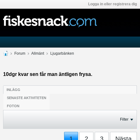
Logga in eller registrera dig
Forum
Allmänt
Ljugarbänken
10dgr kvar sen får man äntligen frysa.
INLÄGG
SENASTE AKTIVITETEN
FOTON
Filter
1
2
3
Nästa