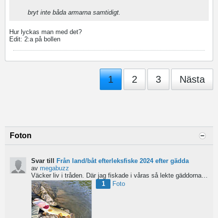
bryt inte båda armarna samtidigt.
Hur lyckas man med det?
Edit: 2:a på bollen
1
2
3
Nästa
Foton
Svar till
Från land/båt efterleksfiske 2024 efter gädda
av
megabuzz
Väcker liv i tråden. Där jag fiskade i våras så lekte gäddorna från början av mars hela vägen in i juni...
1
Foto