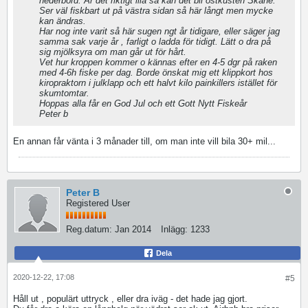
nederbörd. Är det riktigt illa så kan det bli ostkusten Skåne.
Ser väl fiskbart ut på västra sidan så här långt men mycke
kan ändras.
Har nog inte varit så här sugen ngt år tidigare, eller säger jag
samma sak varje år , farligt o ladda för tidigt. Lätt o dra på
sig mjölksyra om man går ut för hårt.
Vet hur kroppen kommer o kännas efter en 4-5 dgr på raken
med 4-6h fiske per dag. Borde önskat mig ett klippkort hos
kiropraktorn i julklapp och ett halvt kilo painkillers istället för
skumtomtar.
Hoppas alla får en God Jul och ett Gott Nytt Fiskeår
Peter b
En annan får vänta i 3 månader till, om man inte vill bila 30+ mil...
Peter B
Registered User
Reg.datum:
Jan 2014
Inlägg:
1233
Dela
2020-12-22, 17:08
#5
Håll ut , populärt uttryck , eller dra iväg - det hade jag gjort.