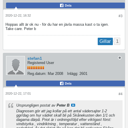
Dela
2020-12-22, 16:32
#3
Hoppas allt är ok nu - för du har en jävla massa kast o ta igen.
Take care. Peter b
1
Gillar
stefan1
Registered User
Reg.datum:
Mar 2008
Inlägg:
2601
Dela
2020-12-22, 17:01
#4
Ursprungligen postat av
Peter B
Diagnosen gör att jag kollar på ett antal vädersajter 1-2
ggr/dag om hur vädret skall bli på Skånekusten den 1/1 och
dagarna därpå. Priot är i ordningsföljd efter viktigast först:
vindstyrka , vindriktning , temperatur , vattenstånd ,