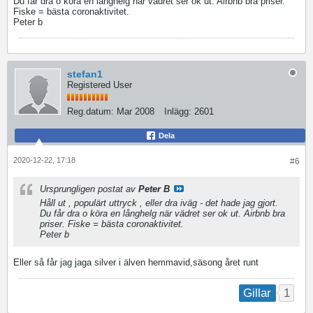
Du får dra o köra en långhelg när vädret ser ok ut. Airbnb bra priser.
Fiske = bästa coronaktivitet.
Peter b
stefan1
Registered User
Reg.datum:
Mar 2008
Inlägg:
2601
Dela
2020-12-22, 17:18
#6
Ursprungligen postat av
Peter B
Håll ut , populärt uttryck , eller dra iväg - det hade jag gjort.
Du får dra o köra en långhelg när vädret ser ok ut. Airbnb bra
priser. Fiske = bästa coronaktivitet.
Peter b
Eller så får jag jaga silver i älven hemmavid,säsong året runt
1
Gillar