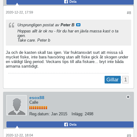
Dela
2020-12-22, 17:59
#8
Ursprungligen postat av
Peter B
Hoppas allt är ok nu - för du har en jävla massa kast o ta
igen.
Take care. Peter b
Ja och de kasten skall tas igen. Var fruktansvärt surt att missa så
mycket fiske, inte bara havsöring utan allt fiske gick åt skogen under
en väldigt lång period. Veckans tips till alla fiskare... bryt inte båda
armarna samtidigt.
1
Gillar
esox88
Calle
Reg.datum:
Jan 2015
Inlägg:
2498
Dela
2020-12-22, 18:04
#9