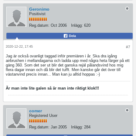
Geronimo
Positivist
Reg.datum:
Oct 2006
Inlägg:
620
Dela
2020-12-22, 17:45
#7
Jag är också ovanligt taggad inför premiären i år. Ska dra igång
airbrushen i mellandagarna och ladda upp med några heta färger på ett
gäng 360. Som det ser ut blir det ganska rejäl pålandsvind hos mig
flera dagar innan och då blir det tufft. Men kanske går det över till
västanvind precis innan... Man kan ju alltid hoppas :-)
Är man inte lite galen så är man inte riktigt klok!!!
comer
Registered User
Reg.datum:
Jan 2005
Inlägg:
284