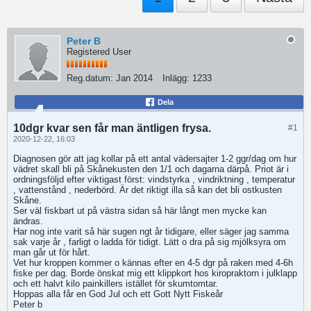
Peter B
Registered User
Reg.datum:
Jan 2014
Inlägg:
1233
Dela
10dgr kvar sen får man äntligen frysa.
#1
2020-12-22, 16:03
Diagnosen gör att jag kollar på ett antal vädersajter 1-2 ggr/dag om hur
vädret skall bli på Skånekusten den 1/1 och dagarna därpå. Priot är i
ordningsföljd efter viktigast först: vindstyrka , vindriktning , temperatur
, vattenstånd , nederbörd. Är det riktigt illa så kan det bli ostkusten
Skåne.
Ser väl fiskbart ut på västra sidan så här långt men mycke kan
ändras.
Har nog inte varit så här sugen ngt år tidigare, eller säger jag samma
sak varje år , farligt o ladda för tidigt. Lätt o dra på sig mjölksyra om
man går ut för hårt.
Vet hur kroppen kommer o kännas efter en 4-5 dgr på raken med 4-6h
fiske per dag. Borde önskat mig ett klippkort hos kiropraktorn i julklapp
och ett halvt kilo painkillers istället för skumtomtar.
Hoppas alla får en God Jul och ett Gott Nytt Fiskeår
Peter b