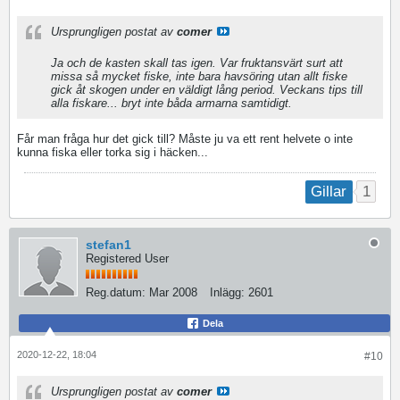
Ursprungligen postat av
comer
Ja och de kasten skall tas igen. Var fruktansvärt surt att
missa så mycket fiske, inte bara havsöring utan allt fiske
gick åt skogen under en väldigt lång period. Veckans tips till
alla fiskare... bryt inte båda armarna samtidigt.
Får man fråga hur det gick till? Måste ju va ett rent helvete o inte
kunna fiska eller torka sig i häcken...
1
Gillar
stefan1
Registered User
Reg.datum:
Mar 2008
Inlägg:
2601
Dela
2020-12-22, 18:04
#10
Ursprungligen postat av
comer