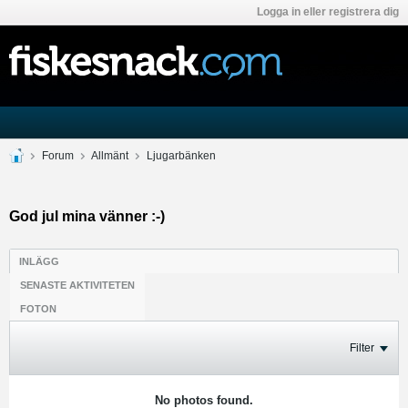
Logga in eller registrera dig
Forum
Allmänt
Ljugarbänken
God jul mina vänner :-)
INLÄGG
SENASTE AKTIVITETEN
FOTON
Filter
No photos found.