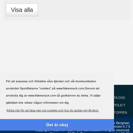
Visa alla
För att anpassa och förbättra våra tjänster och vår kommunikation
använder Sportfiskarna ”cookies” på www.fiskesnack.com.Genom att
HJÄLP
Svenska
använda dig av www.fiskesnack.com så godkänner du detta. Vi säljer
KONTAKTA OSS
självklart inte vidare någon information om dig.
COOKIEPOLICY
Klicka här för att läsa mer om cookies och hur du tackar nej till dem.
GÅ TILL TOPPEN
Copyright ©2002 - 2021, FiskeSnack.com. Grundad 2002 av Anders Bergman.
Det är okej
Powered by
vBulletin®
Version 5.7.5
Copyright © 2026 MH Sub I, LLC dba vBulletin. All rights reserved.