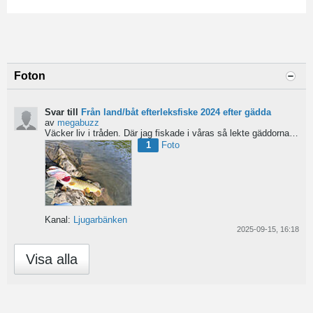
Foton
Svar till
Från land/båt efterleksfiske 2024 efter gädda
av
megabuzz
Väcker liv i tråden. Där jag fiskade i våras så lekte gäddorna från början av mars hela vägen in i juni...
1
Foto
Kanal:
Ljugarbänken
2025-09-15, 16:18
Visa alla