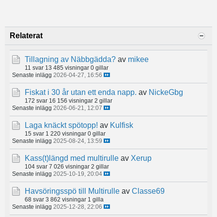
Relaterat
Tillagning av Näbbgädda?
av
mikee
11 svar
13 485 visningar
0 gillar
Senaste inlägg
2026-04-27, 16:56
Fiskat i 30 år utan ett enda napp.
av
NickeGbg
172 svar
16 156 visningar
2 gillar
Senaste inlägg
2026-06-21, 12:07
Laga knäckt spötopp!
av
Kulfisk
15 svar
1 220 visningar
0 gillar
Senaste inlägg
2025-08-24, 13:59
Kass(t)längd med multirulle
av
Xerup
104 svar
7 026 visningar
2 gillar
Senaste inlägg
2025-10-19, 20:04
Havsöringsspö till Multirulle
av
Classe69
68 svar
3 862 visningar
1 gilla
Senaste inlägg
2025-12-28, 22:06