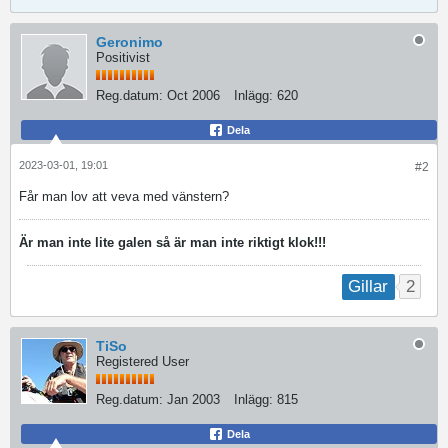
Geronimo
Positivist
Reg.datum:
Oct 2006
Inlägg:
620
Dela
2023-03-01, 19:01
#2
Får man lov att veva med vänstern?
Är man inte lite galen så är man inte riktigt klok!!!
2
Gillar
TiSo
Registered User
Reg.datum:
Jan 2003
Inlägg:
815
Dela