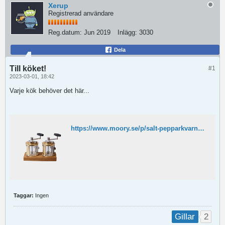
Xerup
Registrerad användare
Reg.datum:
Jun 2019
Inlägg:
3030
Dela
Till köket!
#1
2023-03-01, 18:42
Varje kök behöver det här...
https://www.moory.se/p/salt-pepparkvarn-fiskhjulsmodell/?fbclid=PAAabwZGRcLB70_nhaheYwnb8NXIdNKEji6Ar7c5yKi2bsn9aDWOUnthgyrdQ
Taggar:
Ingen
2
Gillar