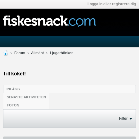
Logga in eller registrera dig
Forum
Allmänt
Ljugarbänken
Till köket!
INLÄGG
SENASTE AKTIVITETEN
FOTON
Filter