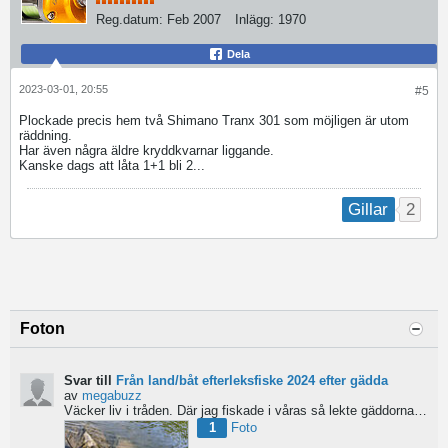
Reg.datum:
Feb 2007
Inlägg:
1970
Dela
2023-03-01, 20:55
#5
Plockade precis hem två Shimano Tranx 301 som möjligen är utom
räddning.
Har även några äldre kryddkvarnar liggande.
Kanske dags att låta 1+1 bli 2...
2
Gillar
Foton
Svar till
Från land/båt efterleksfiske 2024 efter gädda
av
megabuzz
Väcker liv i tråden. Där jag fiskade i våras så lekte gäddorna från början av mars hela vägen in i juni...
1
Foto