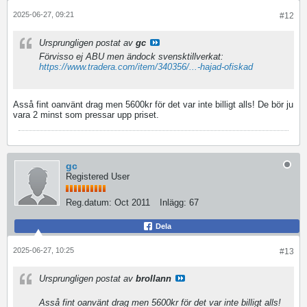
2025-06-27, 09:21
#12
Ursprungligen postat av
gc
Förvisso ej ABU men ändock svensktillverkat:
https://www.tradera.com/item/340356/...-hajad-ofiskad
Asså fint oanvänt drag men 5600kr för det var inte billigt alls! De bör ju
vara 2 minst som pressar upp priset.
gc
Registered User
Reg.datum:
Oct 2011
Inlägg:
67
Dela
2025-06-27, 10:25
#13
Ursprungligen postat av
brollann
Asså fint oanvänt drag men 5600kr för det var inte billigt alls!