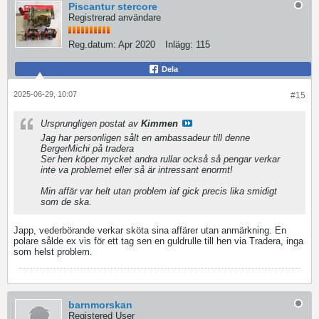
Piscantur stercore
Registrerad användare
Reg.datum:
Apr 2020
Inlägg:
115
Dela
2025-06-29, 10:07
#15
Ursprungligen postat av
Kimmen
Jag har personligen sålt en ambassadeur till denne
BergerMichi på tradera
Ser hen köper mycket andra rullar också så pengar verkar
inte va problemet eller så är intressant enormt!
Min affär var helt utan problem iaf gick precis lika smidigt
som de ska.
Japp, vederbörande verkar sköta sina affärer utan anmärkning. En
polare sålde ex vis för ett tag sen en guldrulle till hen via Tradera, inga
som helst problem.
barnmorskan
Registered User