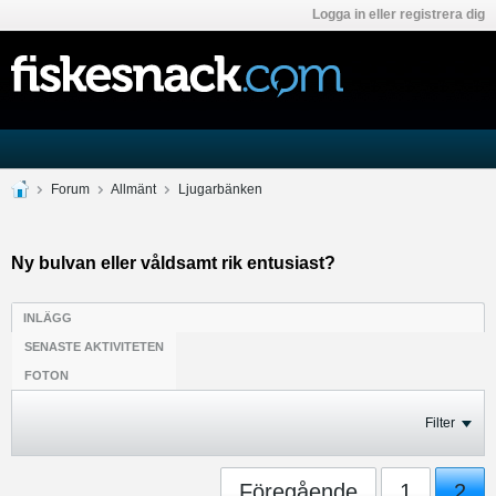
Logga in eller registrera dig
Forum
Allmänt
Ljugarbänken
Ny bulvan eller våldsamt rik entusiast?
INLÄGG
SENASTE AKTIVITETEN
FOTON
Filter
Föregående
1
2