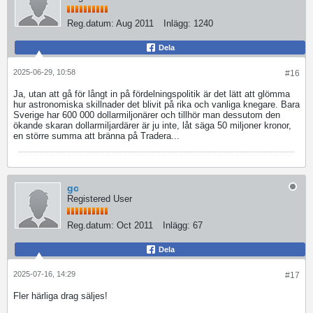
Reg.datum:
Aug 2011
Inlägg:
1240
Dela
2025-06-29, 10:58
#16
Ja, utan att gå för långt in på fördelningspolitik är det lätt att glömma
hur astronomiska skillnader det blivit på rika och vanliga knegare. Bara
Sverige har 600 000 dollarmiljonärer och tillhör man dessutom den
ökande skaran dollarmiljardärer är ju inte, låt säga 50 miljoner kronor,
en större summa att bränna på Tradera...
gc
Registered User
Reg.datum:
Oct 2011
Inlägg:
67
Dela
2025-07-16, 14:29
#17
Fler härliga drag säljes!