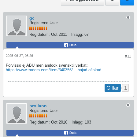
gc
Registered User
Reg.datum:
Oct 2011
Inlägg:
67
Dela
2025-06-27, 08:26
#11
Förvisso ej ABU men ändock svensktillverkat:
https://www.tradera.com/item/340356/...-hajad-ofiskad
1
Gillar
brollann
Registered User
Reg.datum:
Oct 2016
Inlägg:
103
Dela