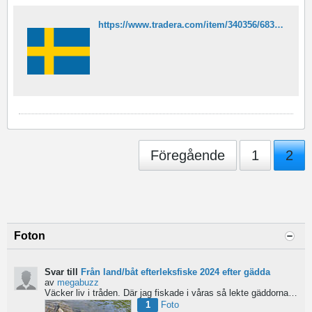
https://www.tradera.com/item/340356/683009467/arjon-havfrue
Föregående
1
2
Foton
Svar till
Från land/båt efterleksfiske 2024 efter gädda
av
megabuzz
Väcker liv i tråden. Där jag fiskade i våras så lekte gäddorna från början av mars hela vägen in i juni...
1
Foto