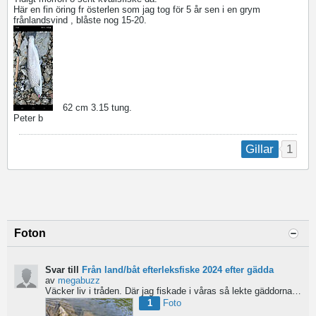
Här en fin öring fr österlen som jag tog för 5 år sen i en grym
frånlandsvind , blåste nog 15-20.
62 cm 3.15 tung.
Peter b
1
Gillar
Foton
Svar till
Från land/båt efterleksfiske 2024 efter gädda
av
megabuzz
Väcker liv i tråden. Där jag fiskade i våras så lekte gäddorna från början av mars hela vägen in i juni...
1
Foto