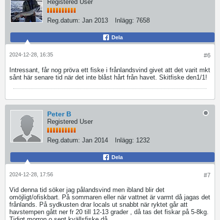
Registered User
Reg.datum:
Jan 2013
Inlägg:
7658
Dela
2024-12-28, 16:35
#6
Intressant, får nog pröva ett fiske i frånlandsvind givet att det varit mkt
sånt här senare tid när det inte blåst hårt från havet. Skitfiske den1/1!
Peter B
Registered User
Reg.datum:
Jan 2014
Inlägg:
1232
Dela
2024-12-28, 17:56
#7
Vid denna tid söker jag pålandsvind men ibland blir det
omöjligt/ofiskbart. På sommaren eller när vattnet är varmt då jagas det
frånlands. På sydkusten drar locals ut snabbt när ryktet går att
havstempen gått ner fr 20 till 12-13 grader , då tas det fiskar på 5-8kg.
Tidigt morron o sent kvällsfiske då.