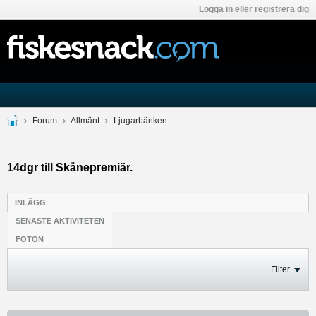
Logga in eller registrera dig
Forum
Allmänt
Ljugarbänken
14dgr till Skånepremiär.
INLÄGG
SENASTE AKTIVITETEN
FOTON
Filter