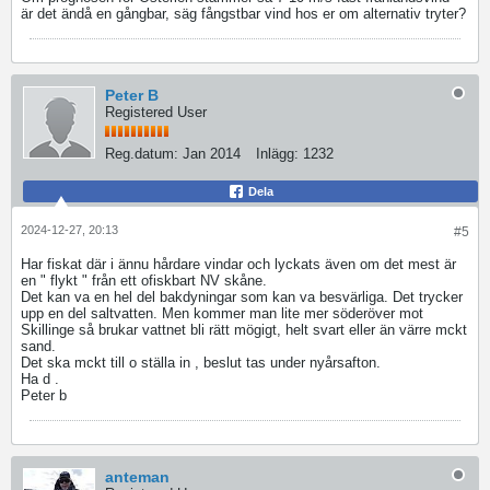
är det ändå en gångbar, säg fångstbar vind hos er om alternativ tryter?
Peter B
Registered User
Reg.datum:
Jan 2014
Inlägg:
1232
Dela
2024-12-27, 20:13
#5
Har fiskat där i ännu hårdare vindar och lyckats även om det mest är
en " flykt " från ett ofiskbart NV skåne.
Det kan va en hel del bakdyningar som kan va besvärliga. Det trycker
upp en del saltvatten. Men kommer man lite mer söderöver mot
Skillinge så brukar vattnet bli rätt mögigt, helt svart eller än värre mckt
sand.
Det ska mckt till o ställa in , beslut tas under nyårsafton.
Ha d .
Peter b
anteman