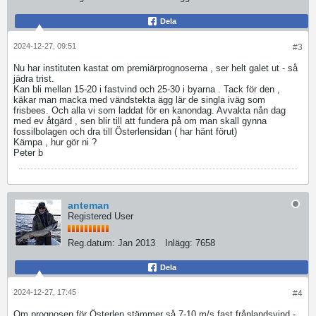
Dela
2024-12-27, 09:51
#3
Nu har instituten kastat om premiärprognoserna , ser helt galet ut - så
jädra trist.
Kan bli mellan 15-20 i fastvind och 25-30 i byarna . Tack för den ,
käkar man macka med vändstekta ägg lär de singla iväg som
frisbees. Och alla vi som laddat för en kanondag. Avvakta nån dag
med ev åtgärd , sen blir till att fundera på om man skall gynna
fossilbolagen och dra till Österlensidan ( har hänt förut)
Kämpa , hur gör ni ?
Peter b
anteman
Registered User
Reg.datum:
Jan 2013
Inlägg:
7658
Dela
2024-12-27, 17:45
#4
Om prognosen för Österlen stämmer så 7-10 m/s fast frånlandsvind -