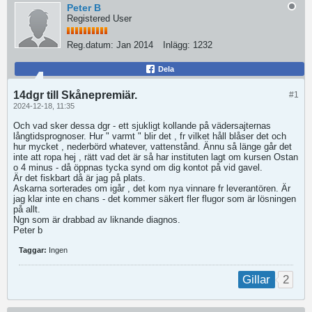
Peter B
Registered User
Reg.datum:
Jan 2014
Inlägg:
1232
Dela
14dgr till Skånepremiär.
#1
2024-12-18, 11:35
Och vad sker dessa dgr - ett sjukligt kollande på vädersajternas
långtidsprognoser. Hur " varmt " blir det , fr vilket håll blåser det och
hur mycket , nederbörd whatever, vattenstånd. Ännu så länge går det
inte att ropa hej , rätt vad det är så har instituten lagt om kursen Ostan
o 4 minus - då öppnas tycka synd om dig kontot på vid gavel.
Är det fiskbart då är jag på plats.
Askarna sorterades om igår , det kom nya vinnare fr leverantören. Är
jag klar inte en chans - det kommer säkert fler flugor som är lösningen
på allt.
Ngn som är drabbad av liknande diagnos.
Peter b
Taggar:
Ingen
2
Gillar