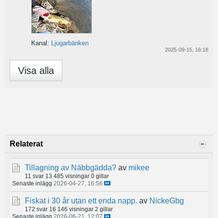
Kanal:
Ljugarbänken
2025-09-15, 16:18
Visa alla
Relaterat
Tillagning av Näbbgädda?
av
mikee
11 svar
13 485 visningar
0 gillar
Senaste inlägg
2026-04-27, 16:56
Fiskat i 30 år utan ett enda napp.
av
NickeGbg
172 svar
16 146 visningar
2 gillar
Senaste inlägg
2026-06-21, 12:07