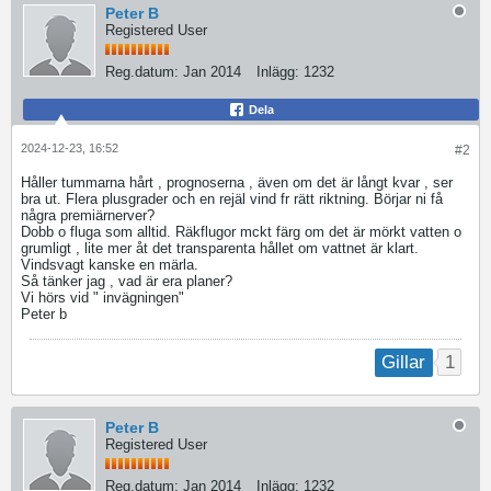
Peter B
Registered User
Reg.datum:
Jan 2014
Inlägg:
1232
Dela
2024-12-23, 16:52
#2
Håller tummarna hårt , prognoserna , även om det är långt kvar , ser
bra ut. Flera plusgrader och en rejäl vind fr rätt riktning. Börjar ni få
några premiärnerver?
Dobb o fluga som alltid. Räkflugor mckt färg om det är mörkt vatten o
grumligt , lite mer åt det transparenta hållet om vattnet är klart.
Vindsvagt kanske en märla.
Så tänker jag , vad är era planer?
Vi hörs vid " invägningen"
Peter b
1
Gillar
Peter B
Registered User
Reg.datum:
Jan 2014
Inlägg:
1232