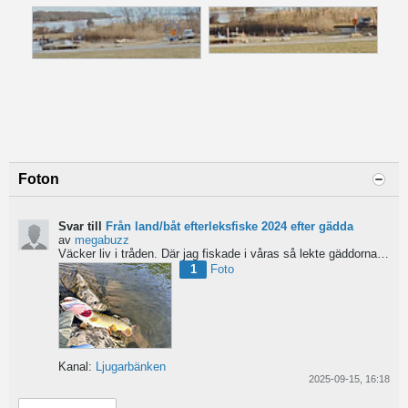
Foton
Svar till
Från land/båt efterleksfiske 2024 efter gädda
av
megabuzz
Väcker liv i tråden. Där jag fiskade i våras så lekte gäddorna från början av mars hela vägen in i juni...
1
Foto
Kanal:
Ljugarbänken
2025-09-15, 16:18