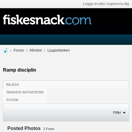
Logga in eller registrera dig
Forum
Allmänt
Ljugarbänken
Ramp disciplin
INLÄGG
SENASTE AKTIVITETEN
FOTON
Filter
Posted Photos
2
Foton