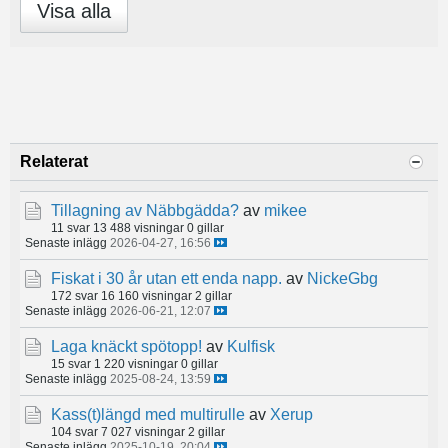
Visa alla
Relaterat
Tillagning av Näbbgädda?
av
mikee
11 svar
13 488 visningar
0 gillar
Senaste inlägg
2026-04-27, 16:56
Fiskat i 30 år utan ett enda napp.
av
NickeGbg
172 svar
16 160 visningar
2 gillar
Senaste inlägg
2026-06-21, 12:07
Laga knäckt spötopp!
av
Kulfisk
15 svar
1 220 visningar
0 gillar
Senaste inlägg
2025-08-24, 13:59
Kass(t)längd med multirulle
av
Xerup
104 svar
7 027 visningar
2 gillar
Senaste inlägg
2025-10-19, 20:04