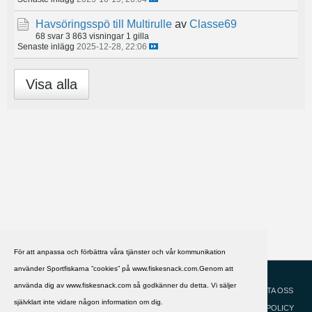
Havsöringsspö till Multirulle
av
Classe69
68 svar
3 863 visningar
1 gilla
Senaste inlägg
2025-12-28, 22:06
Visa alla
För att anpassa och förbättra våra tjänster och vår kommunikation
använder Sportfiskarna ”cookies” på www.fiskesnack.com.Genom att
HJÄLP
Svenska
använda dig av www.fiskesnack.com så godkänner du detta. Vi säljer
KONTAKTA OSS
självklart inte vidare någon information om dig.
COOKIEPOLICY