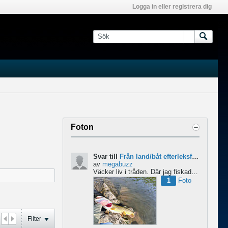
Logga in eller registrera dig
Foton
Svar till
Från land/båt efterleksfiske 2024 efter gädda
av
megabuzz
Väcker liv i tråden. Där jag fiskade i våras så lekte gäddorna från början av mars hela vägen in i juni...
1
Foto
Filter