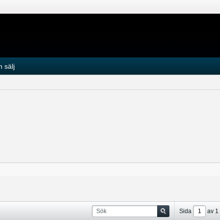
 sälj
Sida
av
1