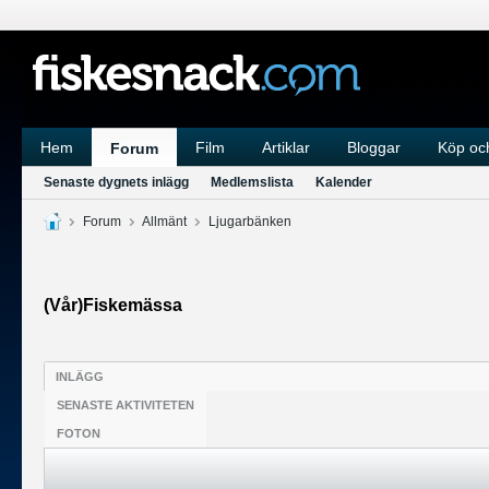
Hem
Film
Artiklar
Bloggar
Köp och
Forum
Senaste dygnets inlägg
Medlemslista
Kalender
Forum
Allmänt
Ljugarbänken
(Vår)Fiskemässa
INLÄGG
SENASTE AKTIVITETEN
FOTON