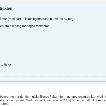
trakten
sketur (med båt) i Linköpingstrakten nu i mitten av maj.
i en bra fiskedag mottages tacksamt.
ste fiskar
Abborre,mört är det dom gäller.Bonus-fiskar i form av grov snorgärs kan med lit
en ingår i priset. Med min båt Anna (jolle på 2,4m) tar vi oss lätt till dom bä
 extra).