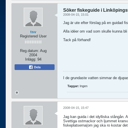
Söker fiskeguide i Linköpings
2008-04-15, 15:01
Jag är ute efter förslag på en guidad fi
Alla idéer om vad som skulle kunna bl
tsv
Registered User
Tack på förhand!
Reg.datum:
Aug
2004
Inlägg:
94
Dela
I de grundaste vatten simmar de djupa
Taggar:
Ingen
2008-04-15, 15:47
Jag kan guida i det idylliska stångån. 
Svettiga ostmackor och ljummet kranvatt
fiskeplatserna(om jag ska ro kostar det