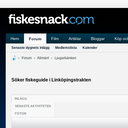
Hem
Film
Artiklar
Bloggar
Köp och
Forum
Senaste dygnets inlägg
Medlemslista
Kalender
Forum
Allmänt
Ljugarbänken
Söker fiskeguide i Linköpingstrakten
INLÄGG
SENASTE AKTIVITETEN
FOTON