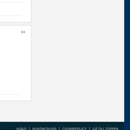
#4
HJÄLP
KONTAKTA OSS
COOKIEPOLICY
GÅ TILL TOPPEN