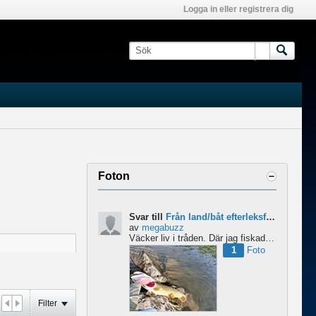
Logga in eller registrera dig
Foton
Svar till
Från land/båt efterleksfiske 2024 efter gädda
av
megabuzz
Väcker liv i tråden. Där jag fiskade i våras så lekte gäddorna från början av mars hela vägen in i juni...
1
Foto
Filter