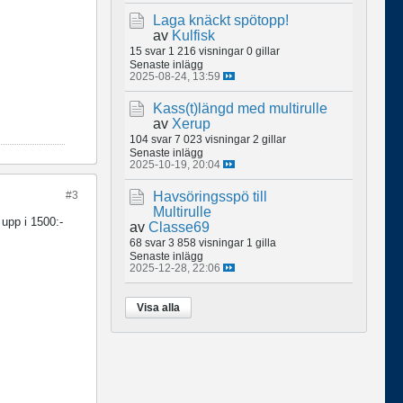
Laga knäckt spötopp!
av
Kulfisk
15 svar
1 216 visningar
0 gillar
Senaste inlägg
2025-08-24, 13:59
Kass(t)längd med multirulle
av
Xerup
104 svar
7 023 visningar
2 gillar
Senaste inlägg
2025-10-19, 20:04
Havsöringsspö till
#3
Multirulle
upp i 1500:-
av
Classe69
68 svar
3 858 visningar
1 gilla
Senaste inlägg
2025-12-28, 22:06
Visa alla