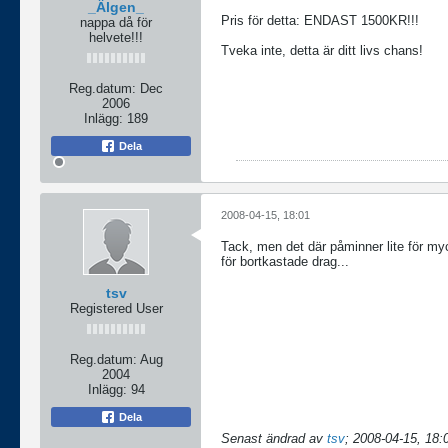
_Älgen_
Pris för detta: ENDAST 1500KR!!!
nappa då för
helvete!!!
Tveka inte, detta är ditt livs chans!
Reg.datum:
Dec
2006
Inlägg:
189
Dela
2008-04-15, 18:01
Tack, men det där påminner lite för my
för bortkastade drag...
tsv
Registered User
Reg.datum:
Aug
2004
Inlägg:
94
Dela
Senast ändrad av
tsv
;
2008-04-15, 18: