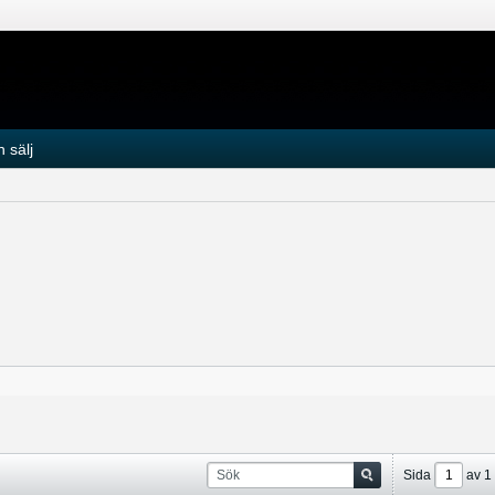
 sälj
Sida
av
1