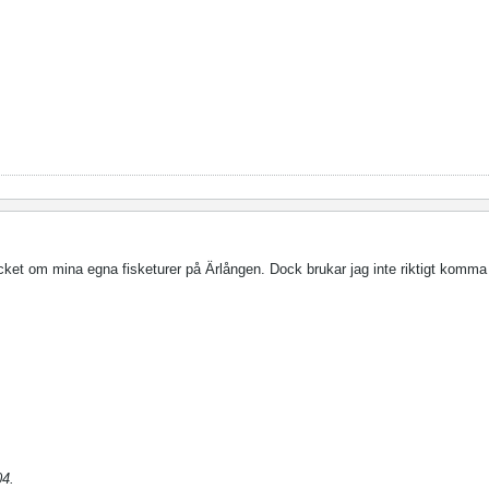
cket om mina egna fisketurer på Ärlången. Dock brukar jag inte riktigt komma 
04
.