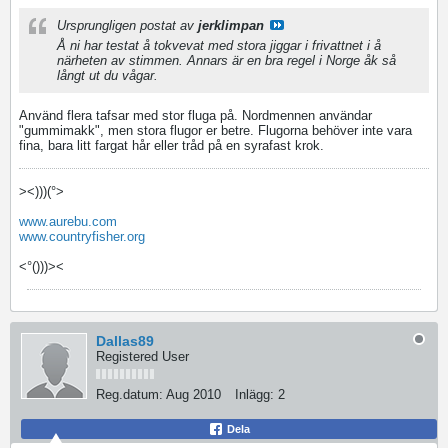
Ursprungligen postat av
jerklimpan
Å ni har testat å tokvevat med stora jiggar i frivattnet i å
närheten av stimmen. Annars är en bra regel i Norge åk så
långt ut du vågar.
Använd flera tafsar med stor fluga på. Nordmennen användar
"gummimakk", men stora flugor er betre. Flugorna behöver inte vara
fina, bara litt fargat hår eller tråd på en syrafast krok.
><)))(°>
www.aurebu.com
www.countryfisher.org
<°()))><
Dallas89
Registered User
Reg.datum:
Aug 2010
Inlägg:
2
Dela