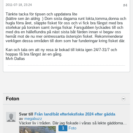
2011-07-18, 23:24
#4
Tänkte tacka för tipsen och uppdatera lite
(bättre sen än aldrig
) Dom sista dagarna runt lokta,tomma,donna och
hugla förra året, släppte fisket för oss och vi fick bra fångst med bra
storlekar på torsken samt övriga fiskar. Farsgubben lyckades till och
med dra en hälleflundra på näst sista båt färden innan vi begav oss
hemåt mot de nu mer ointressanta östersjön fisket. Rekommenderar
verkligen dessa områden till dom som har funderingar kring fisket där.
Kan och tala om att ny resa är bokad till lokta igen 24/7-31/7 och
hoppas få bra fångst än en gång.
Mvh Dallas
Foton
Svar till
Från land/båt efterleksfiske 2024 efter gädda
av
megabuzz
Väcker liv i tråden. Där jag fiskade i våras så lekte gäddorna från början av mars hela vägen in i juni...
1
Foto