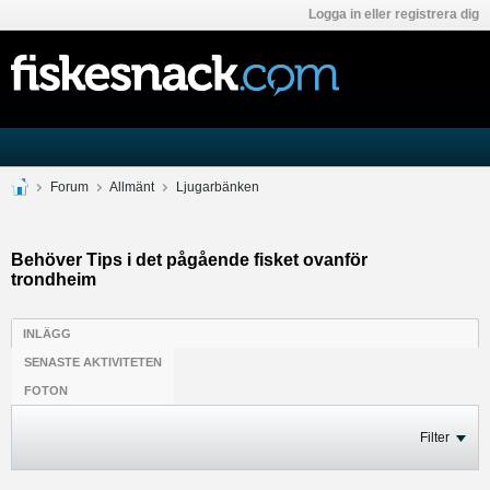
Logga in eller registrera dig
Forum
Allmänt
Ljugarbänken
Behöver Tips i det pågående fisket ovanför
trondheim
INLÄGG
SENASTE AKTIVITETEN
FOTON
Filter