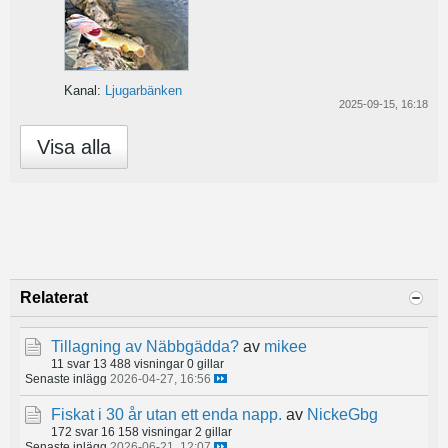
Kanal:
Ljugarbänken
2025-09-15, 16:18
Visa alla
Relaterat
Tillagning av Näbbgädda?
av
mikee
11 svar
13 488 visningar
0 gillar
Senaste inlägg
2026-04-27, 16:56
Fiskat i 30 år utan ett enda napp.
av
NickeGbg
172 svar
16 158 visningar
2 gillar
Senaste inlägg
2026-06-21, 12:07