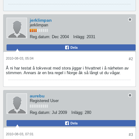
jerklimpan
jerklimpan
Reg.datum:
Dec 2004
Inlägg:
2031
Dela
2010-08-03, 05:04
#2
Å ni har testat å tokvevat med stora jiggar i frivattnet i å närheten av
stimmen. Annars är en bra regel i Norge åk så långt ut du vågar.
aurebu
Registered User
Reg.datum:
Jul 2009
Inlägg:
280
Dela
2010-08-03, 07:01
#3