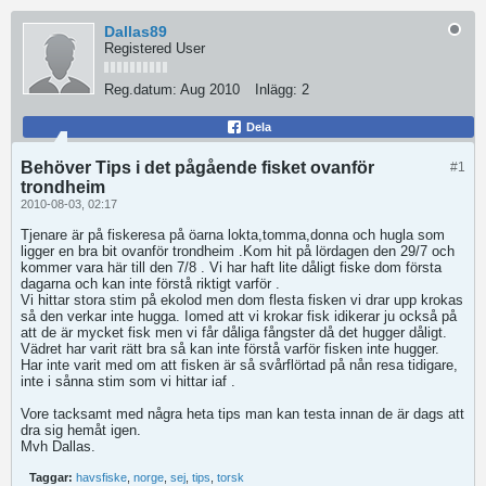
Dallas89
Registered User
Reg.datum:
Aug 2010
Inlägg:
2
Dela
Behöver Tips i det pågående fisket ovanför
#1
trondheim
2010-08-03, 02:17
Tjenare är på fiskeresa på öarna lokta,tomma,donna och hugla som
ligger en bra bit ovanför trondheim .Kom hit på lördagen den 29/7 och
kommer vara här till den 7/8 . Vi har haft lite dåligt fiske dom första
dagarna och kan inte förstå riktigt varför .
Vi hittar stora stim på ekolod men dom flesta fisken vi drar upp krokas
så den verkar inte hugga. Iomed att vi krokar fisk idikerar ju också på
att de är mycket fisk men vi får dåliga fångster då det hugger dåligt.
Vädret har varit rätt bra så kan inte förstå varför fisken inte hugger.
Har inte varit med om att fisken är så svårflörtad på nån resa tidigare,
inte i sånna stim som vi hittar iaf .
Vore tacksamt med några heta tips man kan testa innan de är dags att
dra sig hemåt igen.
Mvh Dallas.
Taggar:
havsfiske
,
norge
,
sej
,
tips
,
torsk