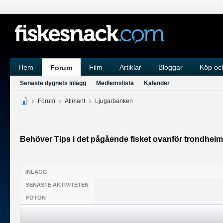
Hem
Film
Artiklar
Bloggar
Köp och
Forum
Senaste dygnets inlägg
Medlemslista
Kalender
Forum
Allmänt
Ljugarbänken
Behöver Tips i det pågående fisket ovanför trondheim
INLÄGG
SENASTE AKTIVITETEN
FOTON