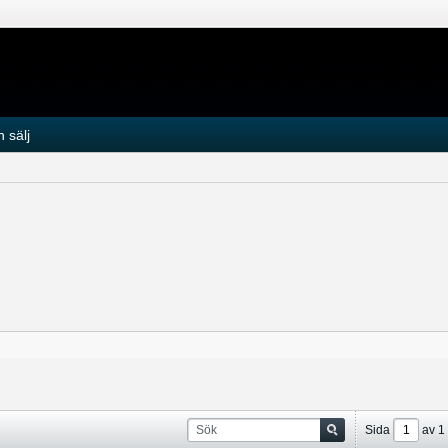
 sälj
Sida
av
1