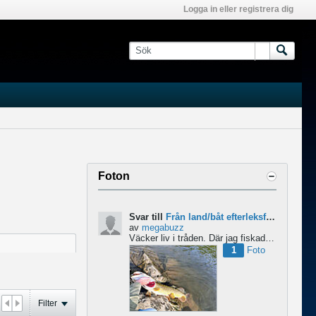
Logga in eller registrera dig
Foton
Svar till
Från land/båt efterleksfiske 2024 efter gädda
av
megabuzz
Väcker liv i tråden. Där jag fiskade i våras så lekte gäddorna från början av mars hela vägen in i juni...
1
Foto
Filter