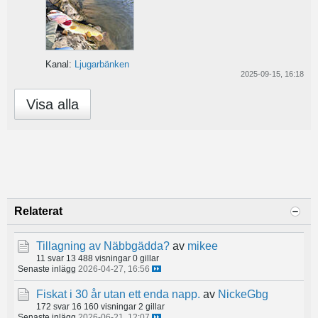
Kanal:
Ljugarbänken
2025-09-15, 16:18
Visa alla
Relaterat
Tillagning av Näbbgädda?
av
mikee
11 svar
13 488 visningar
0 gillar
Senaste inlägg
2026-04-27, 16:56
Fiskat i 30 år utan ett enda napp.
av
NickeGbg
172 svar
16 160 visningar
2 gillar
Senaste inlägg
2026-06-21, 12:07