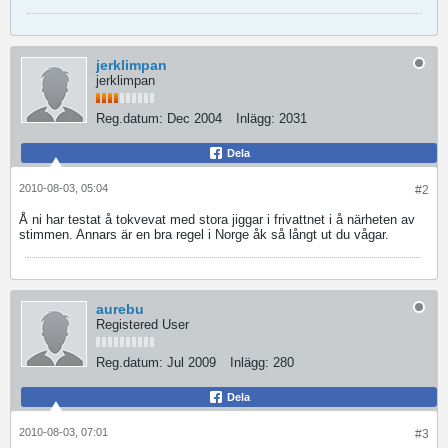
jerklimpan
jerklimpan
Reg.datum:
Dec 2004
Inlägg:
2031
Dela
2010-08-03, 05:04
#2
Å ni har testat å tokvevat med stora jiggar i frivattnet i å närheten av
stimmen. Annars är en bra regel i Norge åk så långt ut du vågar.
aurebu
Registered User
Reg.datum:
Jul 2009
Inlägg:
280
Dela
2010-08-03, 07:01
#3