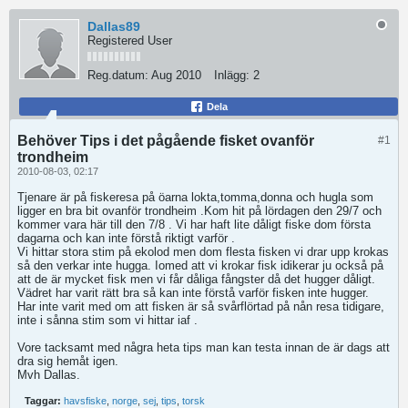
Dallas89
Registered User
Reg.datum:
Aug 2010
Inlägg:
2
Dela
Behöver Tips i det pågående fisket ovanför
#1
trondheim
2010-08-03, 02:17
Tjenare är på fiskeresa på öarna lokta,tomma,donna och hugla som
ligger en bra bit ovanför trondheim .Kom hit på lördagen den 29/7 och
kommer vara här till den 7/8 . Vi har haft lite dåligt fiske dom första
dagarna och kan inte förstå riktigt varför .
Vi hittar stora stim på ekolod men dom flesta fisken vi drar upp krokas
så den verkar inte hugga. Iomed att vi krokar fisk idikerar ju också på
att de är mycket fisk men vi får dåliga fångster då det hugger dåligt.
Vädret har varit rätt bra så kan inte förstå varför fisken inte hugger.
Har inte varit med om att fisken är så svårflörtad på nån resa tidigare,
inte i sånna stim som vi hittar iaf .
Vore tacksamt med några heta tips man kan testa innan de är dags att
dra sig hemåt igen.
Mvh Dallas.
Taggar:
havsfiske
,
norge
,
sej
,
tips
,
torsk