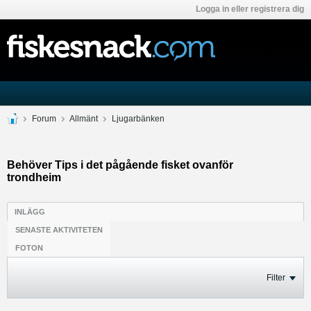
Logga in eller registrera dig
Forum
Allmänt
Ljugarbänken
Behöver Tips i det pågående fisket ovanför
trondheim
INLÄGG
SENASTE AKTIVITETEN
FOTON
Filter