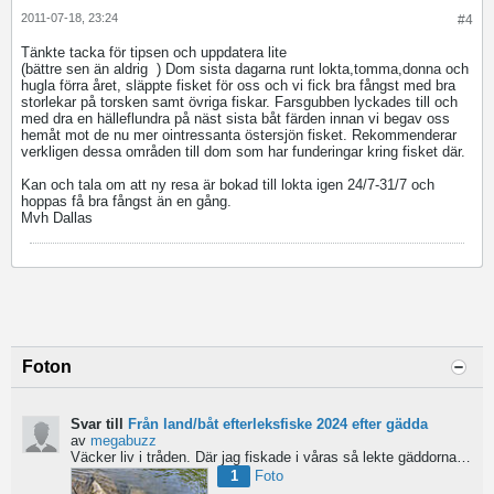
2011-07-18, 23:24
#4
Tänkte tacka för tipsen och uppdatera lite
(bättre sen än aldrig
) Dom sista dagarna runt lokta,tomma,donna och
hugla förra året, släppte fisket för oss och vi fick bra fångst med bra
storlekar på torsken samt övriga fiskar. Farsgubben lyckades till och
med dra en hälleflundra på näst sista båt färden innan vi begav oss
hemåt mot de nu mer ointressanta östersjön fisket. Rekommenderar
verkligen dessa områden till dom som har funderingar kring fisket där.
Kan och tala om att ny resa är bokad till lokta igen 24/7-31/7 och
hoppas få bra fångst än en gång.
Mvh Dallas
Foton
Svar till
Från land/båt efterleksfiske 2024 efter gädda
av
megabuzz
Väcker liv i tråden. Där jag fiskade i våras så lekte gäddorna från början av mars hela vägen in i juni...
1
Foto