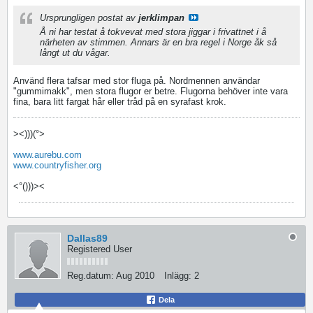
Ursprungligen postat av
jerklimpan
Å ni har testat å tokvevat med stora jiggar i frivattnet i å
närheten av stimmen. Annars är en bra regel i Norge åk så
långt ut du vågar.
Använd flera tafsar med stor fluga på. Nordmennen användar
"gummimakk", men stora flugor er betre. Flugorna behöver inte vara
fina, bara litt fargat hår eller tråd på en syrafast krok.
><)))(°>
www.aurebu.com
www.countryfisher.org
<°()))><
Dallas89
Registered User
Reg.datum:
Aug 2010
Inlägg:
2
Dela