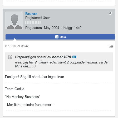
Brunte
Registered User
Reg.datum:
May 2004
Inlägg:
1440
Dela
2010-10-29, 09:42
#9
Ursprungligen postat av
boman1979
njae, jag har 2 i lådan redan samt 2 oöppnade hemma. så det
blir svårt... ; )
Fan igen! Säg till när du har ingen kvar.
Team Gorilla.
"No Monkey Business"
--Mer fiske, mindre fruntimmer--