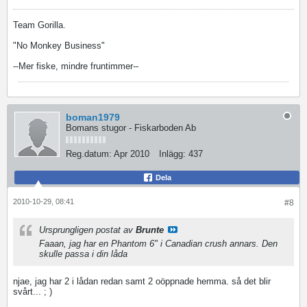
Team Gorilla.
"No Monkey Business"
--Mer fiske, mindre fruntimmer--
boman1979
Bomans stugor - Fiskarboden Ab
Reg.datum:
Apr 2010
Inlägg:
437
Dela
2010-10-29, 08:41
#8
Ursprungligen postat av
Brunte
Faaan, jag har en Phantom 6" i Canadian crush annars. Den
skulle passa i din låda
njae, jag har 2 i lådan redan samt 2 oöppnade hemma. så det blir
svårt... ; )