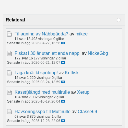
Relaterat
Tillagning av Näbbgädda?
av
mikee
11 svar
13 493 visningar
0 gillar
Senaste inlägg
2026-04-27, 16:56
Fiskat i 30 år utan ett enda napp.
av
NickeGbg
172 svar
16 177 visningar
2 gillar
Senaste inlägg
2026-06-21, 12:07
Laga knäckt spötopp!
av
Kulfisk
15 svar
1 220 visningar
0 gillar
Senaste inlägg
2025-08-24, 13:59
Kass(t)längd med multirulle
av
Xerup
104 svar
7 032 visningar
2 gillar
Senaste inlägg
2025-10-19, 20:04
Havsöringsspö till Multirulle
av
Classe69
68 svar
3 875 visningar
1 gilla
Senaste inlägg
2025-12-28, 22:06