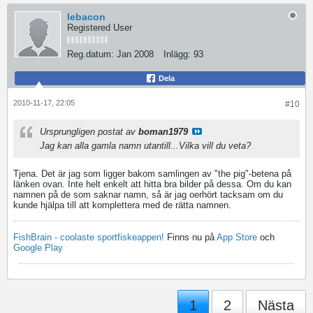
lebacon
Registered User
Reg.datum:
Jan 2008
Inlägg:
93
Dela
2010-11-17, 22:05
#10
Ursprungligen postat av
boman1979
Jag kan alla gamla namn utantill...Vilka vill du veta?
Tjena. Det är jag som ligger bakom samlingen av "the pig"-betena på
länken ovan. Inte helt enkelt att hitta bra bilder på dessa. Om du kan
namnen på de som saknar namn, så är jag oerhört tacksam om du
kunde hjälpa till att komplettera med de rätta namnen.
FishBrain - coolaste sportfiskeappen!
Finns nu på
App Store
och
Google Play
1
2
Nästa