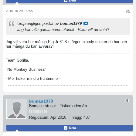
Dela
2010-10-29, 06:55
#5
Ursprungligen postat av
boman1979
Jag kan alla gamla namn utantill...Vilka vill du veta?
Jag vill veta hur många Pig Jr 6" S i färgen bloody sucker du har och
hur många du kan avvara?!
Team Gorilla.
"No Monkey Business"
--Mer fiske, mindre fruntimmer--
boman1979
Bomans stugor - Fiskarboden Ab
Reg.datum:
Apr 2010
Inlägg:
437
Dela