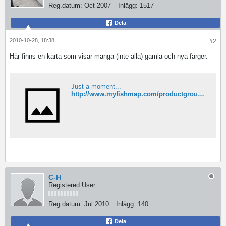
Reg.datum:
Oct 2007
Inlägg:
1517
Dela
2010-10-28, 18:38
#2
Här finns en karta som visar många (inte alla) gamla och nya färger.
Just a moment...
http://www.myfishmap.com/productgroups/1490/odyssey-lures-the-pig
C-H
Registered User
Reg.datum:
Jul 2010
Inlägg:
140
Dela