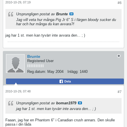
2010-10-29, 07:19
#6
Ursprungligen postat av
Brunte
Jag vill veta hur många Pig Jr 6" S i färgen bloody sucker du
har och hur många du kan avvara?!
jag har 1 st. men kan tyvärr inte avvara den... ; )
Brunte
Registered User
Reg.datum:
May 2004
Inlägg:
1440
Dela
2010-10-29, 07:48
#7
Ursprungligen postat av
boman1979
jag har 1 st. men kan tyvärr inte avvara den... ; )
Faaan, jag har en Phantom 6" i Canadian crush annars. Den skulle
passa i din låda