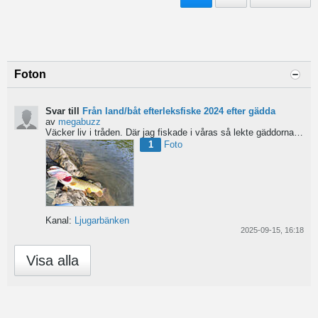
Foton
Svar till
Från land/båt efterleksfiske 2024 efter gädda
av
megabuzz
Väcker liv i tråden. Där jag fiskade i våras så lekte gäddorna från början av mars hela vägen in i juni...
1
Foto
Kanal:
Ljugarbänken
2025-09-15, 16:18
Visa alla