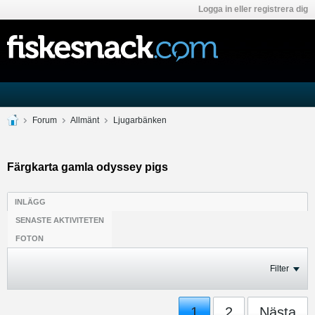
Logga in eller registrera dig
Forum
Allmänt
Ljugarbänken
Färgkarta gamla odyssey pigs
INLÄGG
SENASTE AKTIVITETEN
FOTON
Filter
1
2
Nästa