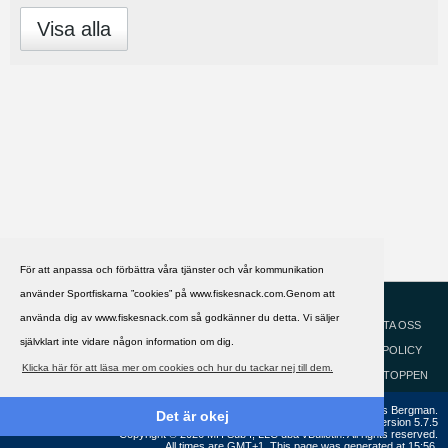
Visa alla
För att anpassa och förbättra våra tjänster och vår kommunikation
använder Sportfiskarna ”cookies” på www.fiskesnack.com.Genom att
HJÄLP
Svenska
använda dig av www.fiskesnack.com så godkänner du detta. Vi säljer
KONTAKTA OSS
självklart inte vidare någon information om dig.
COOKIEPOLICY
Klicka här för att läsa mer om cookies och hur du tackar nej till dem.
GÅ TILL TOPPEN
Copyright ©2002 - 2021, FiskeSnack.com. Grundad 2002 av Anders Bergman.
Det är okej
Powered by
vBulletin®
Version 5.7.5
Copyright © 2026 MH Sub I, LLC dba vBulletin. All rights reserved.
All times are GMT+1. This page was generated at 15:56.