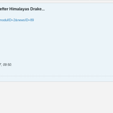
 efter Himalayas Drake...
p?modulID=2&newsID=89
7, 09:50
.