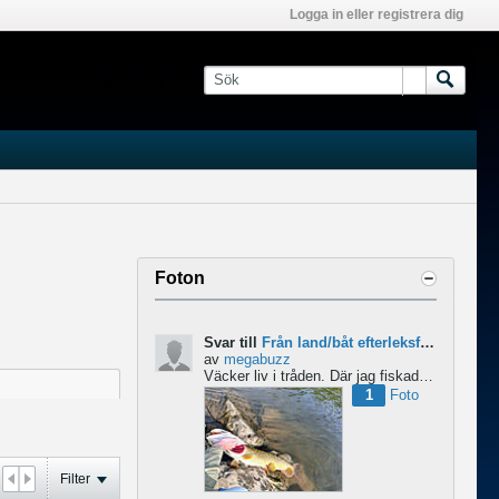
Logga in eller registrera dig
Foton
Svar till
Från land/båt efterleksfiske 2024 efter gädda
av
megabuzz
Väcker liv i tråden. Där jag fiskade i våras så lekte gäddorna från början av mars hela vägen in i juni...
1
Foto
Filter