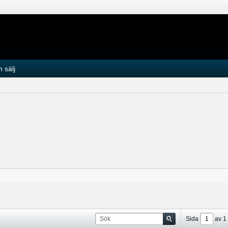
 sälj
Sida
av
1