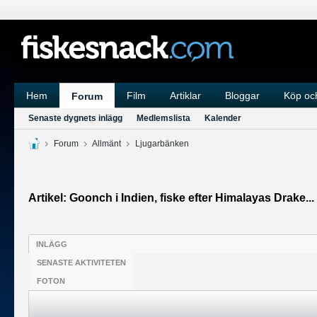
Hem
Film
Artiklar
Bloggar
Köp och
Forum
Senaste dygnets inlägg
Medlemslista
Kalender
Forum
Allmänt
Ljugarbänken
Artikel: Goonch i Indien, fiske efter Himalayas Drake...
INLÄGG
SENASTE AKTIVITETEN
FOTON