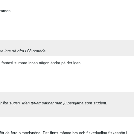
samman.
e inte så ofta i 08 område.
ll fantasi summa innan någon ändra på det igen...
g är lite sugen. Men tyvärr saknar man ju pengarna som student.
r de fyra pimpelspöna. Det finns många bra och fiskedugliga fiskespön i