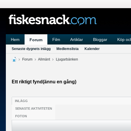
Hem
Film
Artiklar
Bloggar
Köp och
Forum
Senaste dygnets inlägg
Medlemslista
Kalender
Forum
Allmänt
Ljugarbänken
Ett riktigt fynd(ännu en gång)
INLÄGG
SENASTE AKTIVITETEN
FOTON