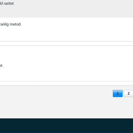
d raritet.
vanlig metod.
et.
1
2