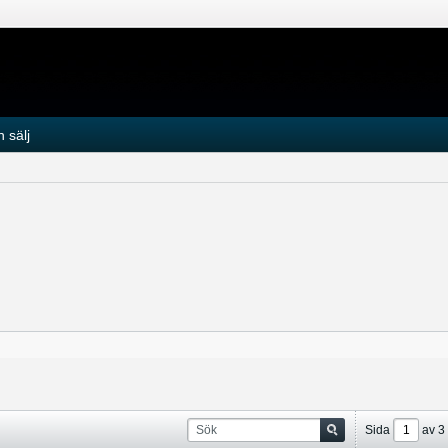
 sälj
Sida
av
3