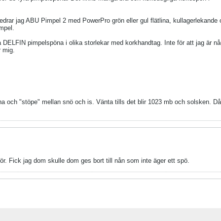
redrar jag ABU Pimpel 2 med PowerPro grön eller gul flätlina, kullagerlekande 
impel.
ska DELFIN pimpelspöna i olika storlekar med korkhandtag. Inte för att jag är n
r mig.
a och "stöpe" mellan snö och is. Vänta tills det blir 1023 mb och solsken. Då
för. Fick jag dom skulle dom ges bort till nån som inte äger ett spö.