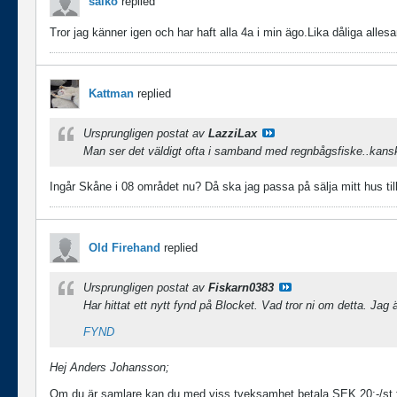
saiko
replied
Tror jag känner igen och har haft alla 4a i min ägo.Lika dåliga alle
Kattman
replied
Ursprungligen postat av
LazziLax
Man ser det väldigt ofta i samband med regnbågsfiske..kansk
Ingår Skåne i 08 området nu? Då ska jag passa på sälja mitt hus ti
Old Firehand
replied
Ursprungligen postat av
Fiskarn0383
Har hittat ett nytt fynd på Blocket. Vad tror ni om detta. Ja
FYND
Hej Anders Johansson;
Om du är samlare kan du med viss tveksamhet betala SEK 20:-/st fö