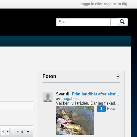
Logga in eller registrera dig
Foton
Svar till
Från land/båt efterleksfiske 2024 efter gädda
av
megabuzz
Väcker liv i tråden. Där jag fiskade i våras så lekte gäddorna från början av mars hela vägen in i juni...
1
Foto
Filter