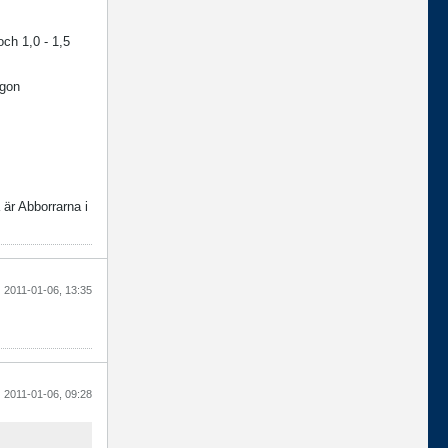
och 1,0 - 1,5
ågon
 är Abborrarna i
2011-01-06, 13:35
2011-01-06, 09:28