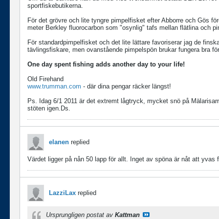
sportfiskebutikerna.
För det grövre och lite tyngre pimpelfisket efter Abborre och Gös fö
meter Berkley fluorocarbon som "osynlig" tafs mellan flätlina och p
För standardpimpelfisket och det lite lättare favoriserar jag de fin
tävlingsfiskare, men ovanstående pimpelspön brukar fungera bra fö
One day spent fishing adds another day to your life!
Old Firehand
www.trumman.com
- där dina pengar räcker längst!
Ps. Idag 6/1 2011 är det extremt lågtryck, mycket snö på Mälarisarn
stöten igen.Ds.
elanen
replied
Värdet ligger på nån 50 lapp för allt. Inget av spöna är nåt att yvas 
LazziLax
replied
Ursprungligen postat av
Kattman