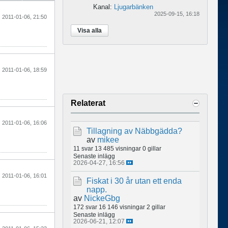
Kanal:
Ljugarbänken
2025-09-15, 16:18
2011-01-06, 21:50
Visa alla
2011-01-06, 18:59
Relaterat
2011-01-06, 16:06
Tillagning av Näbbgädda?
av
mikee
11 svar
13 485 visningar
0 gillar
Senaste inlägg
2026-04-27, 16:56
2011-01-06, 16:01
Fiskat i 30 år utan ett enda
napp.
av
NickeGbg
172 svar
16 146 visningar
2 gillar
Senaste inlägg
2026-06-21, 12:07