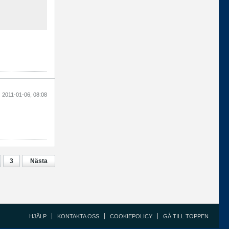
2011-01-06, 08:08
3
Nästa
HJÄLP
KONTAKTA OSS
COOKIEPOLICY
GÅ TILL TOPPEN