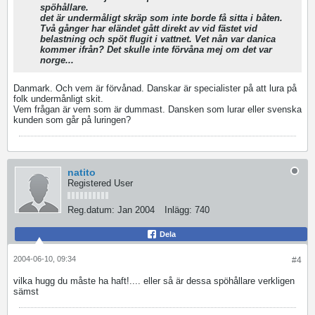
spöhållare.
det är undermåligt skräp som inte borde få sitta i båten.
Två gånger har eländet gått direkt av vid fästet vid
belastning och spöt flugit i vattnet. Vet nån var danica
kommer ifrån? Det skulle inte förvåna mej om det var
norge...
Danmark. Och vem är förvånad. Danskar är specialister på att lura på
folk undermånligt skit.
Vem frågan är vem som är dummast. Dansken som lurar eller svenska
kunden som går på luringen?
natito
Registered User
Reg.datum:
Jan 2004
Inlägg:
740
Dela
2004-06-10, 09:34
#4
vilka hugg du måste ha haft!.... eller så är dessa spöhållare verkligen
sämst