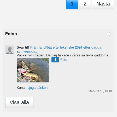
1
2
Nästa
Foton
Svar till
Från land/båt efterleksfiske 2024 efter gädda
av
megabuzz
Väcker liv i tråden. Där jag fiskade i våras så lekte gäddorna från början av mars hela vägen in i juni...
1
Foto
Kanal:
Ljugarbänken
2025-09-15, 16:18
Visa alla