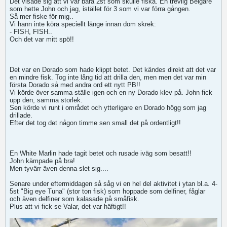
Det visade sig att vi var bara 2st som skulle fiska. En trevlig Belgare
som hette John och jag, istället för 3 som vi var förra gången.
Så mer fiske för mig..
Vi hann inte köra speciellt länge innan dom skrek:
- FISH, FISH..
Och det var mitt spö!!
Det var en Dorado som hade klippt betet. Det kändes direkt att det var
en mindre fisk. Tog inte lång tid att drilla den, men men det var min
första Dorado så med andra ord ett nytt PB!!
Vi körde över samma ställe igen och en ny Dorado klev på. John fick
upp den, samma storlek.
Sen körde vi runt i området och ytterligare en Dorado högg som jag
drillade.
Efter det tog det någon timme sen small det på ordentligt!!
En White Marlin hade tagit betet och rusade iväg som besatt!!
John kämpade på bra!
Men tyvärr även denna slet sig....
Senare under eftermiddagen så såg vi en hel del aktivitet i ytan bl.a. 4-
5st "Big eye Tuna" (stor ton fisk) som hoppade som delfiner, fåglar
och även delfiner som kalasade på småfisk.
Plus att vi fick se Valar, det var häftigt!!