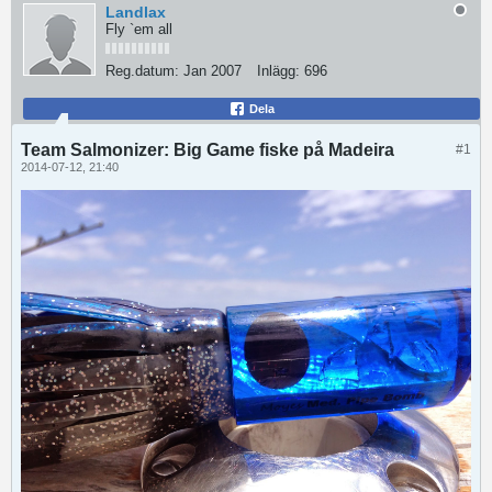
Landlax
Fly `em all
Reg.datum:
Jan 2007
Inlägg:
696
Dela
Team Salmonizer: Big Game fiske på Madeira
#1
2014-07-12, 21:40