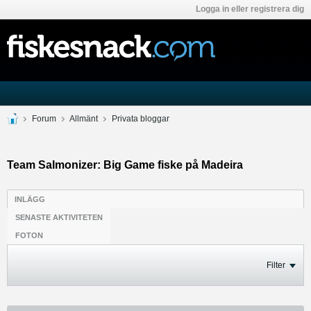
Logga in eller registrera dig
Forum
Allmänt
Privata bloggar
Team Salmonizer: Big Game fiske på Madeira
INLÄGG
SENASTE AKTIVITETEN
FOTON
Filter