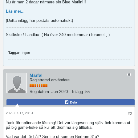
Nu är man 2 dagar närmare sin Blue Marlin!!!
Läs mer...
(Detta inlägg har postats automatiskt)
Skitfiske / Landlax
( Nu över 240 medlemmar i forumet ;-)
Taggar:
Ingen
Marfal
Registrerad användare
Reg.datum:
Jun 2020
Inlägg:
55
Dela
2025-07-17, 20:51
#2
Tack för spännande läsning! Det var längesen jag själv fick komma ut
på big game-fiske så kul att drömma sig tillbaka.
Vad var det för båt? Ser lite ut som en Bertram 31a?