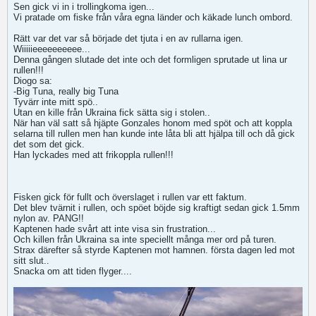
Sen gick vi in i trollingkoma igen...
Vi pratade om fiske från våra egna länder och käkade lunch ombord.
Rätt var det var så började det tjuta i en av rullarna igen.
Wiiiiieeeeeeeeee...
Denna gången slutade det inte och det formligen sprutade ut lina ur
rullen!!!
Diogo sa:
-Big Tuna, really big Tuna
Tyvärr inte mitt spö..
Utan en kille från Ukraina fick sätta sig i stolen..
När han väl satt så hjäpte Gonzales honom med spöt och att koppla
selarna till rullen men han kunde inte låta bli att hjälpa till och då gick
det som det gick.
Han lyckades med att frikoppla rullen!!!
Fisken gick för fullt och överslaget i rullen var ett faktum.
Det blev tvärnit i rullen, och spöet böjde sig kraftigt sedan gick 1.5mm
nylon av. PANG!!
Kaptenen hade svårt att inte visa sin frustration...
Och killen från Ukraina sa inte speciellt många mer ord på turen.
Strax därefter så styrde Kaptenen mot hamnen. första dagen led mot
sitt slut..
Snacka om att tiden flyger....