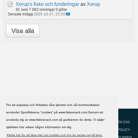
Xerup's fiske och funderingar
av
Xerup
91 svar
7 063 visningar
0 gillar
Senaste inlägg
2025-10-27, 23:33
Visa alla
För att anpassa och förbättra våra tjänster och vår kommunikation
använder Sportfiskarna ”cookies” på www.fiskesnack.com.Genom att
HJÄLP
Svenska
använda dig av www.fiskesnack.com så godkänner du detta. Vi säljer
KONTAKTA OSS
självklart inte vidare någon information om dig.
COOKIEPOLICY
Klicka här för att läsa mer om cookies och hur du tackar nej till dem.
GÅ TILL TOPPEN