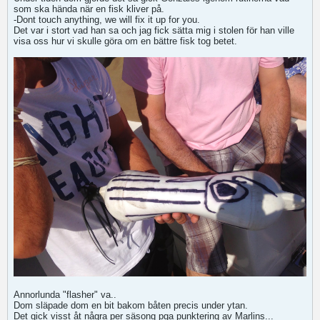
som ska hända när en fisk kliver på.
-Dont touch anything, we will fix it up for you.
Det var i stort vad han sa och jag fick sätta mig i stolen för han ville
visa oss hur vi skulle göra om en bättre fisk tog betet.
Annorlunda "flasher" va..
Dom släpade dom en bit bakom båten precis under ytan.
Det gick visst åt några per säsong pga punktering av Marlins...