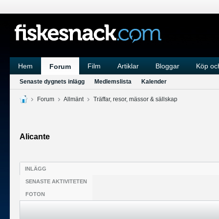
Hem
Film
Artiklar
Bloggar
Köp och
Forum
Senaste dygnets inlägg
Medlemslista
Kalender
Forum
Allmänt
Träffar, resor, mässor & sällskap
Alicante
INLÄGG
SENASTE AKTIVITETEN
FOTON