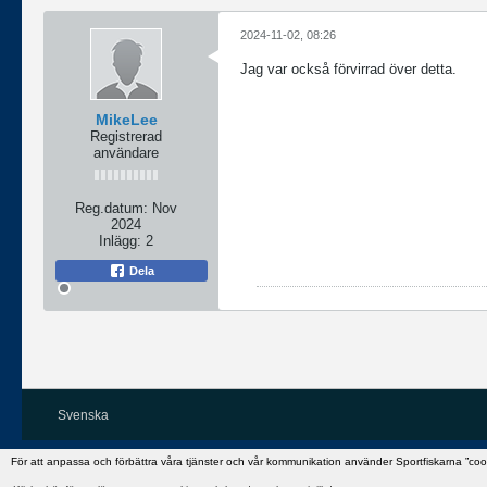
2024-11-02, 08:26
Jag var också förvirrad över detta.
MikeLee
Registrerad
användare
Reg.datum:
Nov
2024
Inlägg:
2
Dela
Svenska
För att anpassa och förbättra våra tjänster och vår kommunikation använder Sportfiskarna ”co