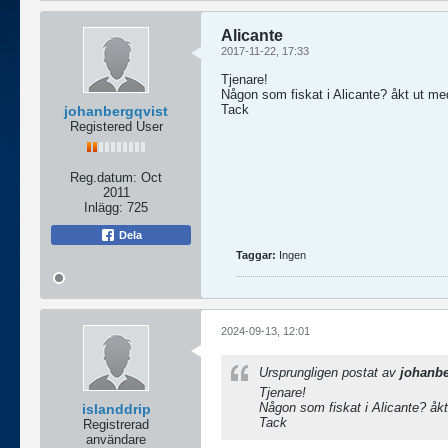
Alicante
2017-11-22, 17:33
Tjenare!
Någon som fiskat i Alicante? åkt ut m
Tack
johanbergqvist
Registered User
Reg.datum:
Oct
2011
Inlägg:
725
Dela
Taggar:
Ingen
2024-09-13, 12:01
Ursprungligen postat av
johanbe
Tjenare!
Någon som fiskat i Alicante? å
islanddrip
Tack
Registrerad
användare