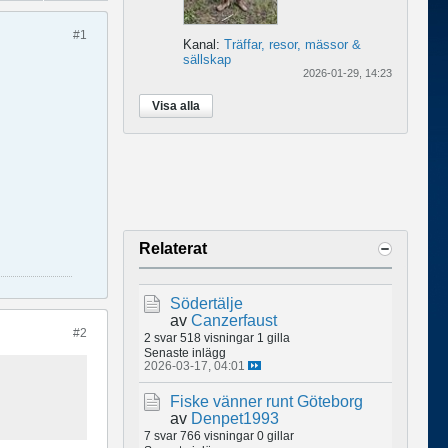
#1
Kanal:
Träffar, resor, mässor &
sällskap
2026-01-29, 14:23
Visa alla
Relaterat
Södertälje
av
Canzerfaust
#2
2 svar
518 visningar
1 gilla
Senaste inlägg
2026-03-17, 04:01
Fiske vänner runt Göteborg
av
Denpet1993
7 svar
766 visningar
0 gillar