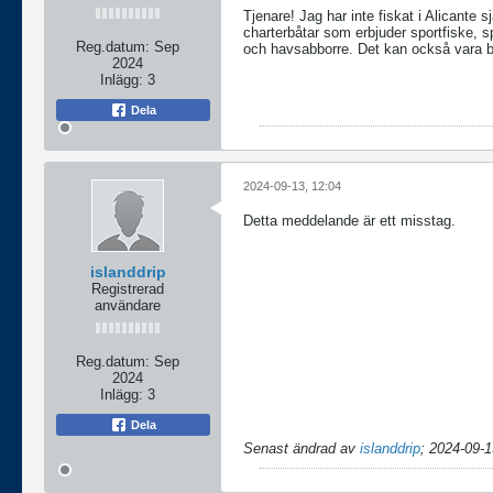
Tjenare! Jag har inte fiskat i Alicante s
charterbåtar som erbjuder sportfiske, sp
Reg.datum:
Sep
och havsabborre. Det kan också vara bra
2024
Inlägg:
3
Dela
2024-09-13, 12:04
Detta meddelande är ett misstag.
islanddrip
Registrerad
användare
Reg.datum:
Sep
2024
Inlägg:
3
Dela
Senast ändrad av
islanddrip
;
2024-09-1