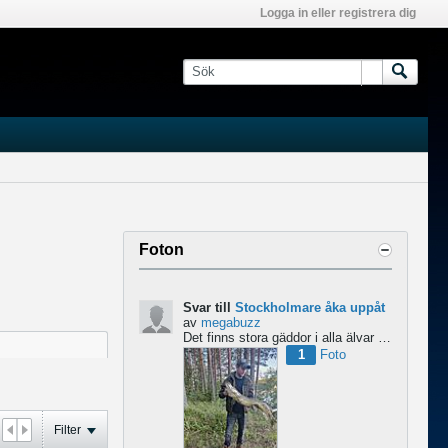
Logga in eller registrera dig
Foton
Svar till
Stockholmare åka uppåt
av
megabuzz
Det finns stora gäddor i alla älvar och sjöar uppe i Norrland skulle jag säga. har själv fiskat mycket...
1
Foto
Filter