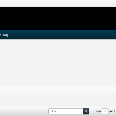
 sälj
Sida
av
1