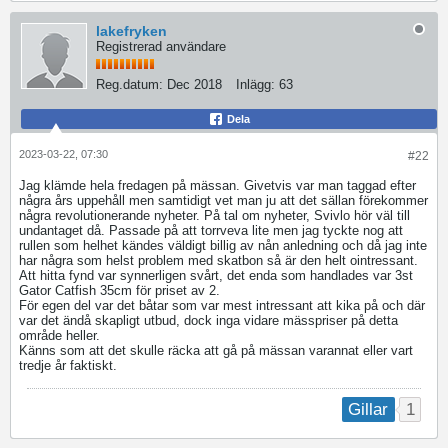
lakefryken
Registrerad användare
Reg.datum:
Dec 2018
Inlägg:
63
Dela
2023-03-22, 07:30
#22
Jag klämde hela fredagen på mässan. Givetvis var man taggad efter
några års uppehåll men samtidigt vet man ju att det sällan förekommer
några revolutionerande nyheter. På tal om nyheter, Svivlo hör väl till
undantaget då. Passade på att torrveva lite men jag tyckte nog att
rullen som helhet kändes väldigt billig av nån anledning och då jag inte
har några som helst problem med skatbon så är den helt ointressant.
Att hitta fynd var synnerligen svårt, det enda som handlades var 3st
Gator Catfish 35cm för priset av 2.
För egen del var det båtar som var mest intressant att kika på och där
var det ändå skapligt utbud, dock inga vidare mässpriser på detta
område heller.
Känns som att det skulle räcka att gå på mässan varannat eller vart
tredje år faktiskt.
1
Gillar