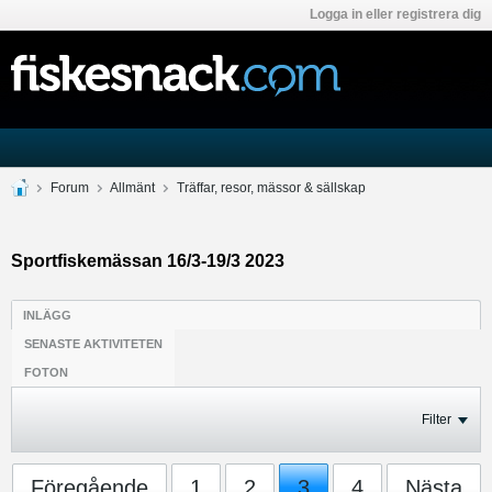
Logga in eller registrera dig
Forum
Allmänt
Träffar, resor, mässor & sällskap
Sportfiskemässan 16/3-19/3 2023
INLÄGG
SENASTE AKTIVITETEN
FOTON
Filter
Föregående
1
2
3
4
Nästa