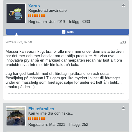
Xerup
Registrerad användare
Reg.datum:
Jun 2019
Inlägg:
3030
Dela
2023-03-22, 07:50
#23
Mässor kan vara riktigt bra för alla men men under dom sista tio åren
har det mer och mer handlat om att sälja produkter. Att visa nya
innovativa prylar på en marknad där merparten redan har läst allt om
produkten via Internet blir lite kaka på kaka.
Jag har god kontakt med ett företag i jaktbranchen och deras
försäljning på mässan i Tullgarn ger lika mycket i vinst till företaget
under en mässhelg som företaget säljer för under ett helt år i butik...
smaka på den :-)
Fiskefuralles
Kan vi inte dra och fiska....
Reg.datum:
Mar 2021
Inlägg:
252