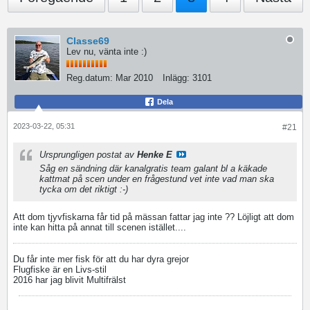
Classe69
Lev nu, vänta inte :)
Reg.datum:
Mar 2010
Inlägg:
3101
Dela
2023-03-22, 05:31
#21
Ursprungligen postat av
Henke E
Såg en sändning där kanalgratis team galant bl a käkade
kattmat på scen under en frågestund vet inte vad man ska
tycka om det riktigt :-)
Att dom tjyvfiskarna får tid på mässan fattar jag inte ?? Löjligt att dom
inte kan hitta på annat till scenen istället....
Du får inte mer fisk för att du har dyra grejor
Flugfiske är en Livs-stil
2016 har jag blivit Multifrälst