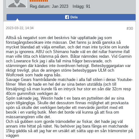
Reg.datum:
Jan 2023
Inlägg:
91
Dela
2023-03-22, 14:34
#30
Alltså så negativt som det beskrivs här uppfattade jag som
förstagångsbesökare inte mässan. Det fanns ju ändå ganska så
mycket blandad att välja emellan, och det man inte tyckte om kunde
man ju ignorera. ABU och Shimano hade väl en del rullar framme ifall
man ville titta och klämma på dem. Båtar nämndes redan. Vid Garmin
och Lowrance fick jag i alla fall mina frågor besvarade, och
stämningen där kändes inte överdriven hetsigt. Betesbyggargatan var
riktigt trevligt, plus de aningen större betesbyggare ULM och
Wolfcreek som hade egna bås.
Savage Gears framtrådande matchade i alla fall stilen i deras Youtube-
filmer
Men de hade en hel del av sina beten utställda (och till
försäljning) så man kunde få en intryck hur stor en sån där 32cm resp
40cm gummifisk verkligen är.
Spön saknade jag, Westin hade t ex bara en pytteliten del av sina
spön tillgängliga. Skulle det dessutom finnas möjlighet att provkasta
spön så skulle det verkligen betyder ett mervärde jämfört med ett
besök i en vanlig butik. Men det borde väl kunna gå att fixa om
mässarrangören ville det.
Och så gubben som gjorde trämodeller av fiskar, det hade jag väl
annars inte hittat på nätet. Nu behöver jag bara fånga en matchande
15kg gädda så att jag har en ursäkt att sätta upp en sån trämonster på
väggen