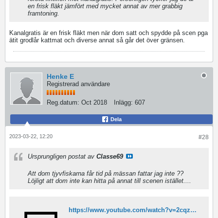
en frisk fläkt jämfört med mycket annat av mer grabbig
framtoning.
Kanalgratis är en frisk fläkt men när dom satt och spydde på scen pga
ätit grodlår kattmat och diverse annat så går det över gränsen.
Henke E
Registrerad användare
Reg.datum:
Oct 2018
Inlägg:
607
Dela
2023-03-22, 12:20
#28
Ursprungligen postat av
Classe69
Att dom tjyvfiskarna får tid på mässan fattar jag inte ??
Löjligt att dom inte kan hitta på annat till scenen istället....
https://www.youtube.com/watch?v=2cqz9G5P4J4&t=140s