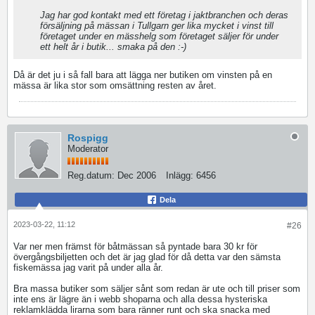
Jag har god kontakt med ett företag i jaktbranchen och deras
försäljning på mässan i Tullgarn ger lika mycket i vinst till
företaget under en mässhelg som företaget säljer för under
ett helt år i butik... smaka på den :-)
Då är det ju i så fall bara att lägga ner butiken om vinsten på en
mässa är lika stor som omsättning resten av året.
Rospigg
Moderator
Reg.datum:
Dec 2006
Inlägg:
6456
Dela
2023-03-22, 11:12
#26
Var ner men främst för båtmässan så pyntade bara 30 kr för
övergångsbiljetten och det är jag glad för då detta var den sämsta
fiskemässa jag varit på under alla år.
Bra massa butiker som säljer sånt som redan är ute och till priser som
inte ens är lägre än i webb shoparna och alla dessa hysteriska
reklamklädda lirarna som bara ränner runt och ska snacka med