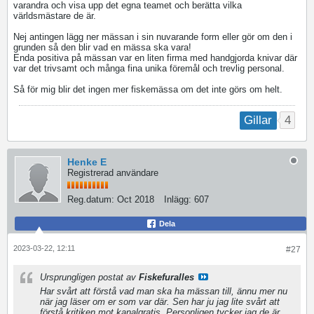
varandra och visa upp det egna teamet och berätta vilka
världsmästare de är.
Nej antingen lägg ner mässan i sin nuvarande form eller gör om den i
grunden så den blir vad en mässa ska vara!
Enda positiva på mässan var en liten firma med handgjorda knivar där
var det trivsamt och många fina unika föremål och trevlig personal.
Så för mig blir det ingen mer fiskemässa om det inte görs om helt.
4
Gillar
Henke E
Registrerad användare
Reg.datum:
Oct 2018
Inlägg:
607
Dela
2023-03-22, 12:11
#27
Ursprungligen postat av
Fiskefuralles
Har svårt att förstå vad man ska ha mässan till, ännu mer nu
när jag läser om er som var där. Sen har ju jag lite svårt att
förstå kritiken mot kanalgratis. Personligen tycker jag de är