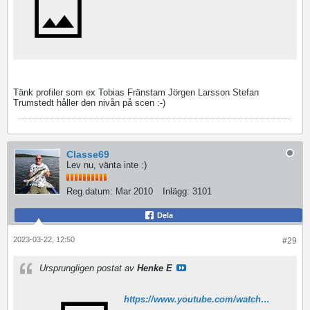
Tänk profiler som ex Tobias Fränstam Jörgen Larsson Stefan
Trumstedt håller den nivån på scen :-)
Classe69
Lev nu, vänta inte :)
Reg.datum:
Mar 2010
Inlägg:
3101
Dela
2023-03-22, 12:50
#29
Ursprungligen postat av
Henke E
https://www.youtube.com/watch?v=2cqz9G5P4J4&t=140s