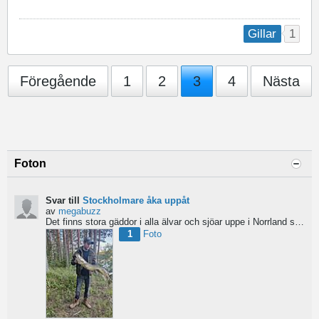
1
Gillar
Föregående
1
2
3
4
Nästa
Foton
Svar till
Stockholmare åka uppåt
av
megabuzz
Det finns stora gäddor i alla älvar och sjöar uppe i Norrland skulle jag säga. har själv fiskat mycket...
1
Foto