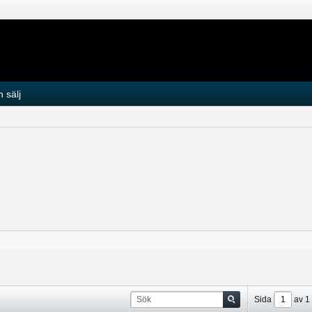
 sälj
Sida
av
1