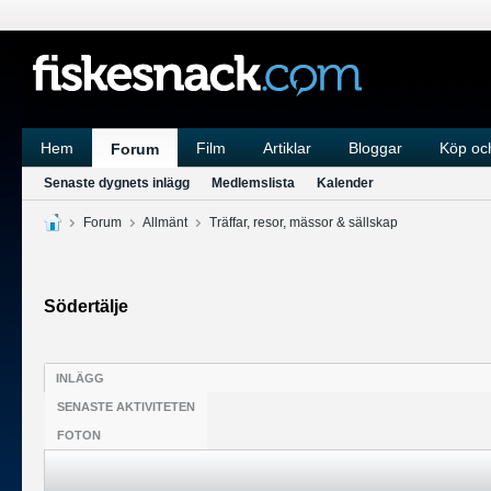
Hem
Film
Artiklar
Bloggar
Köp och
Forum
Senaste dygnets inlägg
Medlemslista
Kalender
Forum
Allmänt
Träffar, resor, mässor & sällskap
Södertälje
INLÄGG
SENASTE AKTIVITETEN
FOTON