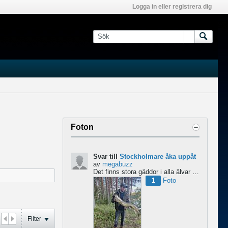
Logga in eller registrera dig
Foton
Svar till
Stockholmare åka uppåt
av
megabuzz
Det finns stora gäddor i alla älvar och sjöar uppe i Norrland skulle jag säga. har själv fiskat mycket...
1
Foto
Filter