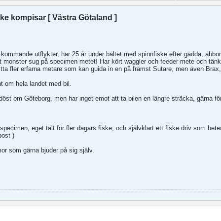
iske kompisar [ Västra Götaland ]
 kommande utflykter, har 25 år under bältet med spinnfiske efter gädda, abborr
ett monster sug på specimen metet! Har kört waggler och feeder mete och tänkt
ta fler erfarna metare som kan guida in en på främst Sutare, men även Brax,
t om hela landet med bil.
döst om Göteborg, men har inget emot att ta bilen en längre sträcka, gärna för 
specimen, eget tält för fler dagars fiske, och självklart ett fiske driv som het
ost )
or som gärna bjuder på sig själv.