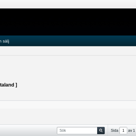
 sälj
taland ]
Sida
av
1