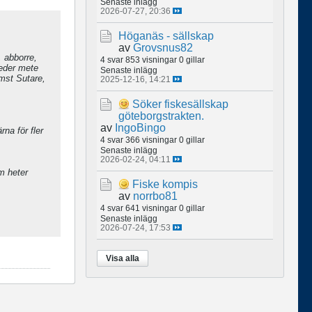
Senaste inlägg
2026-07-27, 20:36
Höganäs - sällskap
av
Grovsnus82
, abborre,
4 svar
853 visningar
0 gillar
eeder mete
Senaste inlägg
ämst Sutare,
2025-12-16, 14:21
Söker fiskesällskap
göteborgstrakten.
av
IngoBingo
na för fler
4 svar
366 visningar
0 gillar
Senaste inlägg
2026-02-24, 04:11
om heter
Fiske kompis
av
norrbo81
4 svar
641 visningar
0 gillar
Senaste inlägg
2026-07-24, 17:53
Visa alla