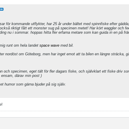
sar för kommande utflykter, har 25 år under bältet med spinnfiske efter gädda
också riktigt fått ett monster sug på specimen metet! Har kört waggler och f
ding nu i sommar. hoppas hitta fler erfarna metare som kan guida in en på fr
mig runt om hela landet
space wave
med bil.
ter nordöst om Göteborg, men har inget emot att ta bilen en längre sträcka, gär
n och specimen, eget tält för fler dagars fiske, och självklart ett fiske driv s
a ensam, därav min post )
et humor som gärna bjuder på sig själv.
e!