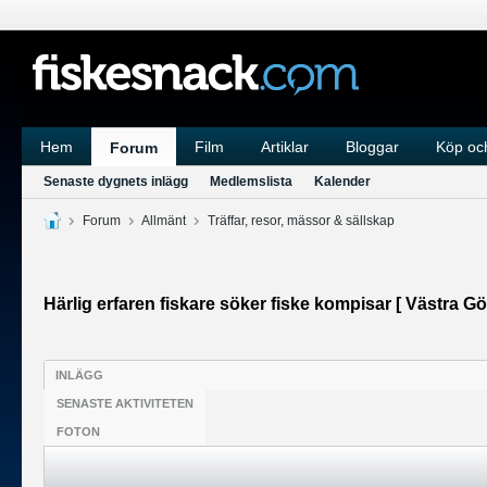
Hem
Film
Artiklar
Bloggar
Köp och
Forum
Senaste dygnets inlägg
Medlemslista
Kalender
Forum
Allmänt
Träffar, resor, mässor & sällskap
Härlig erfaren fiskare söker fiske kompisar [ Västra Gö
INLÄGG
SENASTE AKTIVITETEN
FOTON