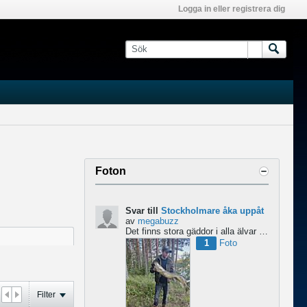
Logga in eller registrera dig
Foton
Svar till
Stockholmare åka uppåt
av
megabuzz
Det finns stora gäddor i alla älvar och sjöar uppe i Norrland skulle jag säga. har själv fiskat mycket...
1
Foto
Filter