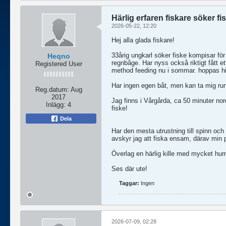
Härlig erfaren fiskare söker f
2026-05-22, 12:20
Hej alla glada fiskare!
33årig ungkarl söker fiske kompisar för
Heqno
regnbåge. Har nyss också riktigt fått 
Registered User
method feeding nu i sommar. hoppas hit
Har ingen egen båt, men kan ta mig run
Reg.datum:
Aug
2017
Jag finns i Vårgårda, ca 50 minuter nor
Inlägg:
4
fiske!
Dela
Har den mesta utrustning till spinn och 
avskyr jag att fiska ensam, därav min p
Överlag en härlig kille med mycket hum
Ses där ute!
Taggar:
Ingen
2026-07-09, 02:28