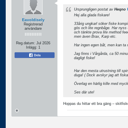
Ursprungligen postat av
Heqno
Hej alla glada fiskare!
Eavoldisely
33årig ungkarl söker fiske kompi
Registrerad
gös och lite regnbåge. Har nyss 
användare
och tänkte prova lite method fee
men även Brax, Karp etc.
Reg.datum:
Jul 2026
Har ingen egen båt, men kan ta 
Inlägg:
1
Jag finns i Vårgårda, ca 50 minu
Dela
dagligt fiske!
Har den mesta utrustning till spin
duga! ( Dock avskyr jag att fisk
Överlag en härlig kille med myck
Ses där ute!
Hoppas du hittar ett bra gäng – skitfisk