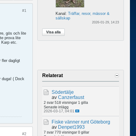
#1
Kanal:
Träffar, resor, mässor &
sällskap
2026-01-29, 14:23
Visa alla
e, gös och lite
e prova lite
 Karp etc.
fler dagligt
Relaterat
er duga! ( Dock
Södertälje
av
Canzerfaust
2 svar
518 visningar
1 gilla
Senaste inlägg
2026-03-17, 04:01
Fiske vänner runt Göteborg
av
Denpet1993
7 svar
770 visningar
0 gillar
#2