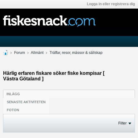
Logga in eller registrera dig
Forum
Allmänt
Träffar, resor, mässor & sällskap
Härlig erfaren fiskare söker fiske kompisar [
Västra Götaland ]
INLÄGG
SENASTE AKTIVITETEN
FOTON
Filter