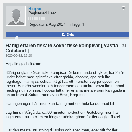
Heqno
Registered User
Reg.datum:
Aug 2017
Inlägg:
4
Dela
Härlig erfaren fiskare söker fiske kompisar [ Västra
#1
Götaland ]
2026-05-22, 12:20
Hej alla glada fiskare!
33årig ungkarl söker fiske kompisar för kommande utflykter, har 25 år
under bältet med spinnfiske efter gädda, abborre, gös och lite
regnbåge. Har nyss också riktigt fått ett monster sug på specimen
metet! Har kört waggler och feeder mete och tänkte prova lite method
feeding nu i sommar. hoppas hitta fler erfarna metare som kan guida in
en på främst Sutare, men även Brax, Karp etc.
Har ingen egen båt, men kan ta mig runt om hela landet med bil.
Jag finns i Vårgårda, ca 50 minuter nordöst om Göteborg, men har
inget emot att ta bilen en längre sträcka, gärna för fler dagligt fiske!
Har den mesta utrustning till spinn och specimen, eget tält för fler