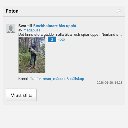
Foton
Svar till
Stockholmare åka uppåt
av
megabuzz
Det finns stora gäddor i alla älvar och sjöar uppe i Norrland skulle jag säga. har själv fiskat mycket...
1
Foto
Kanal:
Träffar, resor, mässor & sällskap
2026-01-29, 14:23
Visa alla