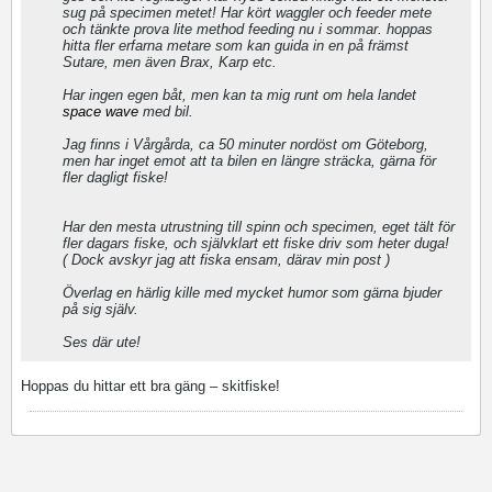
sug på specimen metet! Har kört waggler och feeder mete
och tänkte prova lite method feeding nu i sommar. hoppas
hitta fler erfarna metare som kan guida in en på främst
Sutare, men även Brax, Karp etc.
Har ingen egen båt, men kan ta mig runt om hela landet
space wave
med bil.
Jag finns i Vårgårda, ca 50 minuter nordöst om Göteborg,
men har inget emot att ta bilen en längre sträcka, gärna för
fler dagligt fiske!
Har den mesta utrustning till spinn och specimen, eget tält för
fler dagars fiske, och självklart ett fiske driv som heter duga!
( Dock avskyr jag att fiska ensam, därav min post )
Överlag en härlig kille med mycket humor som gärna bjuder
på sig själv.
Ses där ute!
Hoppas du hittar ett bra gäng – skitfiske!