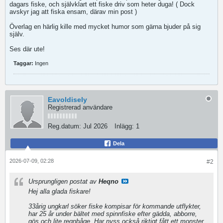
dagars fiske, och självklart ett fiske driv som heter duga! ( Dock
avskyr jag att fiska ensam, därav min post )
Överlag en härlig kille med mycket humor som gärna bjuder på sig
själv.
Ses där ute!
Taggar:
Ingen
Eavoldisely
Registrerad användare
Reg.datum:
Jul 2026
Inlägg:
1
Dela
2026-07-09, 02:28
#2
Ursprungligen postat av
Heqno
Hej alla glada fiskare!
33årig ungkarl söker fiske kompisar för kommande utflykter,
har 25 år under bältet med spinnfiske efter gädda, abborre,
gös och lite regnbåge. Har nyss också riktigt fått ett monster