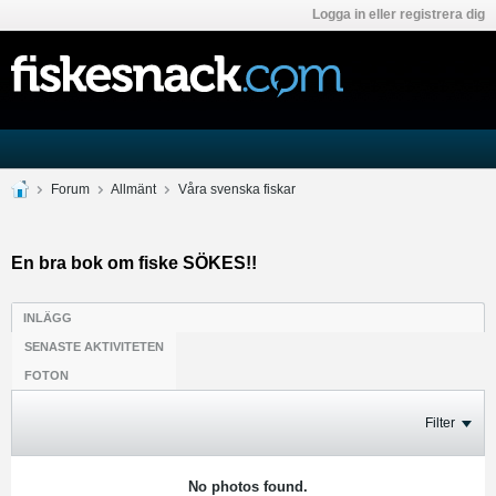
Logga in eller registrera dig
Forum
Allmänt
Våra svenska fiskar
En bra bok om fiske SÖKES!!
INLÄGG
SENASTE AKTIVITETEN
FOTON
Filter
No photos found.