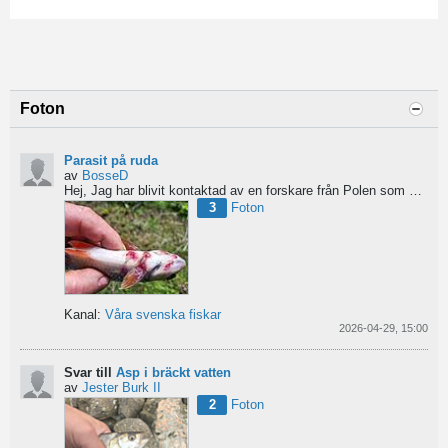
Foton
Parasit på ruda
av
BosseD
Hej,
Jag har blivit kontaktad av en forskare från Polen som är på jakt efter material av...
3
Foton
Kanal:
Våra svenska fiskar
2026-04-29, 15:00
Svar till
Asp i bräckt vatten
av
Jester Burk II
2
Foton