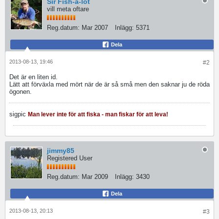
Sir Fish-a-lot
vill meta oftare
Reg.datum:
Mar 2007
Inlägg:
5371
Dela
2013-08-13, 19:46
#2
Det är en liten id.
Lätt att förväxla med mört när de är så små men den saknar ju de röda
ögonen.
sigpic
Man lever inte för att fiska - man fiskar för att leva!
jimmy85
Registered User
Reg.datum:
Mar 2009
Inlägg:
3430
Dela
2013-08-13, 20:13
#3