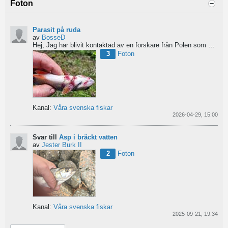
Foton
Parasit på ruda
av
BosseD
Hej,
Jag har blivit kontaktad av en forskare från Polen som är på jakt efter material av...
3
Foton
Kanal:
Våra svenska fiskar
2026-04-29, 15:00
Svar till
Asp i bräckt vatten
av
Jester Burk II
2
Foton
Kanal:
Våra svenska fiskar
2025-09-21, 19:34