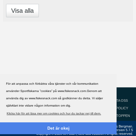
Visa alla
För att anpassa och förbättra våra tjänster och vår kommunikation
använder Sportfiskarna ”cookies” på www.fiskesnack.com.Genom att
HJÄLP
Svenska
använda dig av www.fiskesnack.com så godkänner du detta. Vi säljer
KONTAKTA OSS
självklart inte vidare någon information om dig.
COOKIEPOLICY
Klicka här för att läsa mer om cookies och hur du tackar nej till dem.
GÅ TILL TOPPEN
Copyright ©2002 - 2021, FiskeSnack.com. Grundad 2002 av Anders Bergman.
Det är okej
Powered by
vBulletin®
Version 5.7.5
Copyright © 2026 MH Sub I, LLC dba vBulletin. All rights reserved.