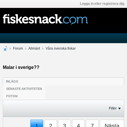
Logga in eller registrera dig
Forum
Allmänt
Våra svenska fiskar
Malar i sverige??
INLÄGG
SENASTE AKTIVITETEN
FOTON
Filter
1
2
3
4
7
Nästa