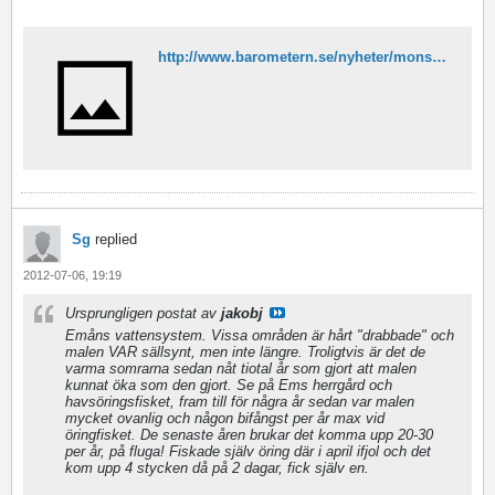
http://www.barometern.se/nyheter/monsteras/vill-gora-eman-till-fiskeparadis(3134830).gm
Sg
replied
2012-07-06, 19:19
Ursprungligen postat av
jakobj
Emåns vattensystem. Vissa områden är hårt "drabbade" och
malen VAR sällsynt, men inte längre. Troligtvis är det de
varma somrarna sedan nåt tiotal år som gjort att malen
kunnat öka som den gjort. Se på Ems herrgård och
havsöringsfisket, fram till för några år sedan var malen
mycket ovanlig och någon bifångst per år max vid
öringfisket. De senaste åren brukar det komma upp 20-30
per år, på fluga! Fiskade själv öring där i april ifjol och det
kom upp 4 stycken då på 2 dagar, fick själv en.