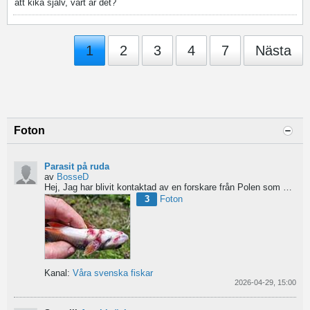
att kika själv, vart är det?
1
2
3
4
7
Nästa
Foton
Parasit på ruda
av
BosseD
Hej,
Jag har blivit kontaktad av en forskare från Polen som är på jakt efter material av...
3
Foton
Kanal:
Våra svenska fiskar
2026-04-29, 15:00