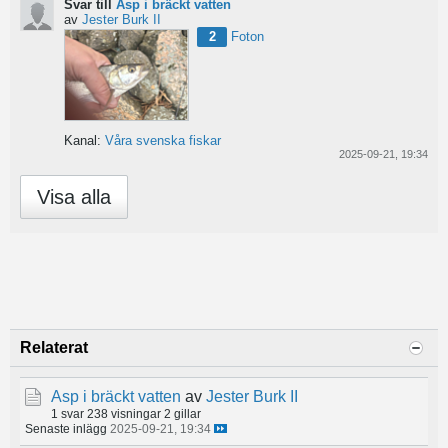
Svar till
Asp i bräckt vatten
av
Jester Burk II
2
Foton
Kanal:
Våra svenska fiskar
2025-09-21, 19:34
Visa alla
Relaterat
Asp i bräckt vatten
av
Jester Burk II
1 svar
238 visningar
2 gillar
Senaste inlägg
2025-09-21, 19:34