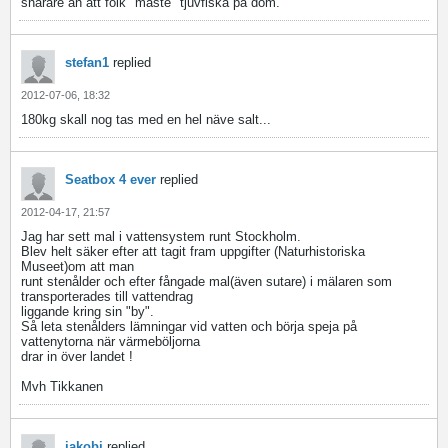
snarare än att folk "måste" tjuvfiska på dom.
stefan1
replied
2012-07-06, 18:32
180kg skall nog tas med en hel näve salt...
Seatbox 4 ever
replied
2012-04-17, 21:57
Jag har sett mal i vattensystem runt Stockholm.
Blev helt säker efter att tagit fram uppgifter (Naturhistoriska
Museet)om att man
runt stenålder och efter fångade mal(även sutare) i mälaren som
transporterades till vattendrag
liggande kring sin "by".
Så leta stenålders lämningar vid vatten och börja speja på
vattenytorna när värmeböljorna
drar in över landet !
Mvh Tikkanen
jakobj
replied