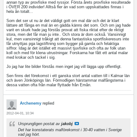
annan typ av provfiske med ryssjor. Första årets provfiske resulterade
i ÖVER 200 individer! Alltså fler än vad som uppskattades finnas i
hela ån totalt...
Som det ser ut nu är det väldigt gott om mal där och det är klart
lättare att fånga en mal än en gädda känns det som. Och om jag hade
varit en skurk hade jag förstås provat att fiska riktat efter de riktigt
stora, men det får man ju inte..
Och stora är dom också. Vansinnigt
kul, men vansinnigt tråkigt att denna fantastiska sportfiskeresurs inte
får utnyttjas pga lagstiftning som bygger på gamla och felaktiga
siffror. Idag är det istället ett massivt tjuvfiske och ofta av folk utan
koll och med för klena utrustningar. Forskarna har fått ett antal malar
med krokar och tackel i sig.
Jo jag har lite bilder förstås men inget jag vill lägga upp offentligt.
Sen finns det förekomst i ett ganska stort antal vatten till i Kalmar län
och även Jönköpings län. Förmodligen härstammar malfångsterna i
dessa vatten ofta från malar flyttade från Emån.
Archenemy
replied
2012-04-01, 10:34
Ursprungligen postat av
jakobj
Det har konstaterats malförekomst i 30-40 vatten i Sverige
vad jag hört.