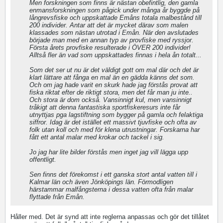
Men forskningen som finns är nästan obefintlig, den gamla
enmansforskningen som pågick under många år byggde på
långrevsfiske och uppskattade Emåns totala malbestånd till
200 individer. Antar att det är mycket därav som malen
klassades som nästan utrotad i Emån. När den avslutades
började man med en annan typ av provfiske med ryssjor.
Första årets provfiske resulterade i ÖVER 200 individer!
Alltså fler än vad som uppskattades finnas i hela ån totalt...
Som det ser ut nu är det väldigt gott om mal där och det är
klart lättare att fånga en mal än en gädda känns det som.
Och om jag hade varit en skurk hade jag förstås provat att
fiska riktat efter de riktigt stora, men det får man ju inte..
Och stora är dom också. Vansinnigt kul, men vansinnigt
tråkigt att denna fantastiska sportfiskeresurs inte får
utnyttjas pga lagstiftning som bygger på gamla och felaktiga
siffror. Idag är det istället ett massivt tjuvfiske och ofta av
folk utan koll och med för klena utrustningar. Forskarna har
fått ett antal malar med krokar och tackel i sig.
Jo jag har lite bilder förstås men inget jag vill lägga upp
offentligt.
Sen finns det förekomst i ett ganska stort antal vatten till i
Kalmar län och även Jönköpings län. Förmodligen
härstammar malfångsterna i dessa vatten ofta från malar
flyttade från Emån.
Håller med. Det är synd att inte reglerna anpassas och gör det tillåtet