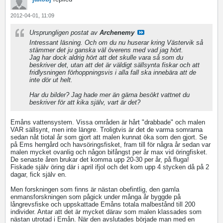
2012-04-01, 11:09
Ursprungligen postat av
Archenemy
Intressant läsning. Och om du nu huserar kring Västervik så
stämmer det ju ganska väl överens med vad jag hört.
Jag har dock aldrig hört att det skulle vara så som du
beskriver det, utan att det är väldigt sällsynta fiskar och att
fridlysningen förhoppningsvis i alla fall ska innebära att de
inte dör ut helt.
Har du bilder? Jag hade mer än gärna besökt vattnet du
beskriver för att kika själv, vart är det?
Emåns vattensystem. Vissa områden är hårt "drabbade" och malen
VAR sällsynt, men inte längre. Troligtvis är det de varma somrarna
sedan nåt tiotal år som gjort att malen kunnat öka som den gjort. Se
på Ems herrgård och havsöringsfisket, fram till för några år sedan var
malen mycket ovanlig och någon bifångst per år max vid öringfisket.
De senaste åren brukar det komma upp 20-30 per år, på fluga!
Fiskade själv öring där i april ifjol och det kom upp 4 stycken då på 2
dagar, fick själv en.
Men forskningen som finns är nästan obefintlig, den gamla
enmansforskningen som pågick under många år byggde på
långrevsfiske och uppskattade Emåns totala malbestånd till 200
individer. Antar att det är mycket därav som malen klassades som
nästan utrotad i Emån. När den avslutades började man med en