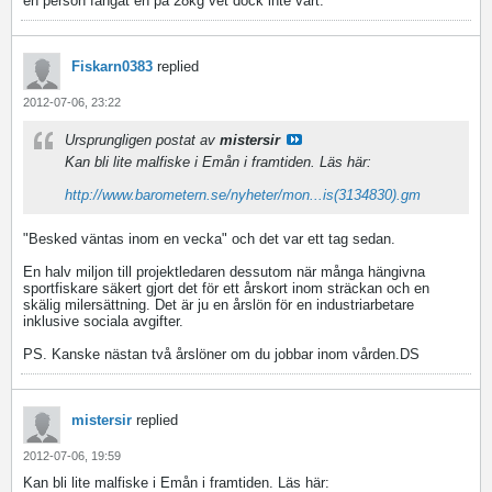
en person fångat en på 28kg vet dock inte vart.
Fiskarn0383
replied
2012-07-06, 23:22
Ursprungligen postat av
mistersir
Kan bli lite malfiske i Emån i framtiden. Läs här:
http://www.barometern.se/nyheter/mon...is(3134830).gm
"Besked väntas inom en vecka" och det var ett tag sedan.
En halv miljon till projektledaren dessutom när många hängivna
sportfiskare säkert gjort det för ett årskort inom sträckan och en
skälig milersättning. Det är ju en årslön för en industriarbetare
inklusive sociala avgifter.
PS. Kanske nästan två årslöner om du jobbar inom vården.DS
mistersir
replied
2012-07-06, 19:59
Kan bli lite malfiske i Emån i framtiden. Läs här: