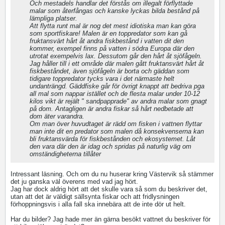
Och mestadels handlar det förstås om illegalt förflyttade
malar som återfångas och kanske lyckas bilda bestånd på
lämpliga platser.
Att flytta runt mal är nog det mest idiotiska man kan göra
som sportfiskare! Malen är en toppredator som kan gå
fruktansvärt hårt åt andra fiskbestånd i vatten dit den
kommer, exempel finns på vatten i södra Europa där den
utrotat exempelvis lax. Dessutom går den hårt åt sjöfågeln.
Jag håller till i ett område där malen gått fruktansvärt hårt åt
fiskbeståndet, även sjöfågeln är borta och gäddan som
tidigare toppredator tycks vara i det närmaste helt
undanträngd. Gäddfiske går för övrigt knappt att bedriva pga
all mal som nappar istället och de flesta malar under 10-12
kilos vikt är rejält " sandpapprade" av andra malar som gnagt
på dom. Antagligen är andra fiskar så hårt nedbetade att
dom äter varandra.
Om man över huvudtaget är rädd om fisken i vattnen flyttar
man inte dit en predator som malen då konsekvenserna kan
bli fruktansvärda för fiskbestånden och ekosystemet. Låt
den vara där den är idag och spridas på naturlig väg om
omständigheterna tillåter
Intressant läsning. Och om du nu huserar kring Västervik så stämmer
det ju ganska väl överens med vad jag hört.
Jag har dock aldrig hört att det skulle vara så som du beskriver det,
utan att det är väldigt sällsynta fiskar och att fridlysningen
förhoppningsvis i alla fall ska innebära att de inte dör ut helt.
Har du bilder? Jag hade mer än gärna besökt vattnet du beskriver för