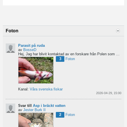
Foton
Parasit på ruda
av
BosseD
Hej,
Jag har blivit kontaktad av en forskare från Polen som är på jakt efter material av...
3
Foton
Kanal:
Våra svenska fiskar
2026-04-29, 15:00
Svar till
Asp i bräckt vatten
av
Jester Burk II
2
Foton