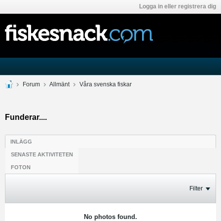
Logga in eller registrera dig
Forum
Allmänt
Våra svenska fiskar
Funderar....
INLÄGG
SENASTE AKTIVITETEN
FOTON
Filter
No photos found.