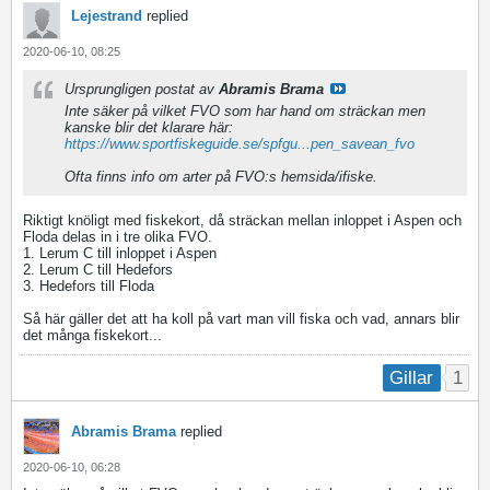
Lejestrand
replied
2020-06-10, 08:25
Ursprungligen postat av
Abramis Brama
Inte säker på vilket FVO som har hand om sträckan men
kanske blir det klarare här:
https://www.sportfiskeguide.se/spfgu...pen_savean_fvo
Ofta finns info om arter på FVO:s hemsida/ifiske.
Riktigt knöligt med fiskekort, då sträckan mellan inloppet i Aspen och
Floda delas in i tre olika FVO.
1. Lerum C till inloppet i Aspen
2. Lerum C till Hedefors
3. Hedefors till Floda
Så här gäller det att ha koll på vart man vill fiska och vad, annars blir
det många fiskekort...
1
Gillar
Abramis Brama
replied
2020-06-10, 06:28