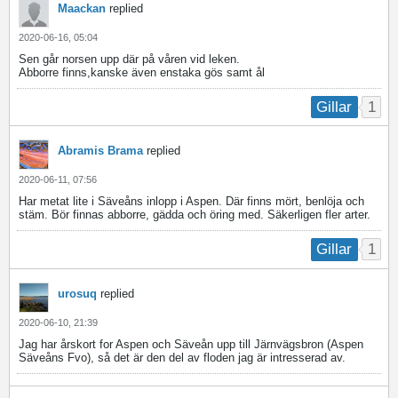
Maackan
replied
2020-06-16, 05:04
Sen går norsen upp där på våren vid leken.
Abborre finns,kanske även enstaka gös samt ål
1
Gillar
Abramis Brama
replied
2020-06-11, 07:56
Har metat lite i Säveåns inlopp i Aspen. Där finns mört, benlöja och
stäm. Bör finnas abborre, gädda och öring med. Säkerligen fler arter.
1
Gillar
urosuq
replied
2020-06-10, 21:39
Jag har årskort for Aspen och Säveån upp till Järnvägsbron (Aspen
Säveåns Fvo), så det är den del av floden jag är intresserad av.