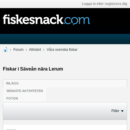
Logga in eller registrera dig
Forum
Allmänt
Våra svenska fiskar
Fiskar i Säveån nära Lerum
INLÄGG
SENASTE AKTIVITETEN
FOTON
Filter