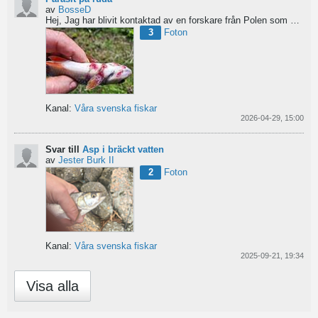
av
BosseD
Hej,
Jag har blivit kontaktad av en forskare från Polen som är på jakt efter material av...
3
Foton
Kanal:
Våra svenska fiskar
2026-04-29, 15:00
Svar till
Asp i bräckt vatten
av
Jester Burk II
2
Foton
Kanal:
Våra svenska fiskar
2025-09-21, 19:34
Visa alla