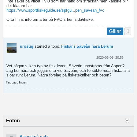
Inte säker på vilket FVO som har hand om sträckan men kanske blir
det klarare här:
https://www.sportfiskeguide.se/spfgu...pen_savean_fvo
Ofta finns info om arter på FVO:s hemsida/ifiske.
1
Gillar
urosuq
started a topic
Fiskar i Säveån nära Lerum
2020-06-09, 20:56
Vet någon vilken typ av fisk lever i Säveån uppströms från Aspen?
Jag bor nära och joggar ofta vid Säveån, och försökte redan fiska alla
sjöar runt Lerum. Några förslag på fisketekniker och beten?
Taggar:
Ingen
Foton
Parasit på ruda