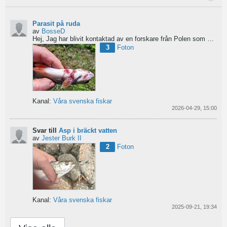
Parasit på ruda
av
BosseD
Hej,
Jag har blivit kontaktad av en forskare från Polen som är på jakt efter material av...
3
Foton
Kanal:
Våra svenska fiskar
2026-04-29, 15:00
Svar till
Asp i bräckt vatten
av
Jester Burk II
2
Foton
Kanal:
Våra svenska fiskar
2025-09-21, 19:34