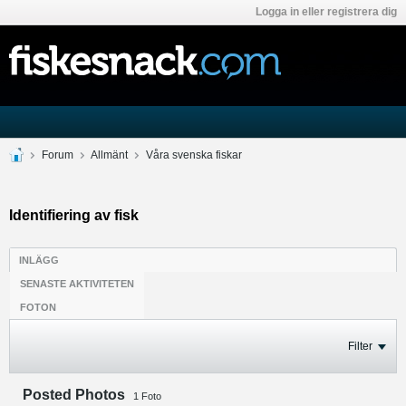
Logga in eller registrera dig
Forum
Allmänt
Våra svenska fiskar
Identifiering av fisk
INLÄGG
SENASTE AKTIVITETEN
FOTON
Filter
Posted Photos
1
Foto