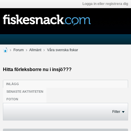
Logga in eller registrera dig
Forum
Allmänt
Våra svenska fiskar
Hitta förleksborre nu i insjö???
INLÄGG
SENASTE AKTIVITETEN
FOTON
Filter