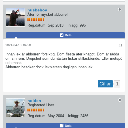
husbehov
Äter för mycket abborre!
Reg.datum:
Sep 2013
Inlägg:
996
Dela
2021-04-10, 04:58
#3
Innan lek är abborren försiktig. Dom flesta äter knappt. Dom är rädda
om sin rom. Dropshot som du nästan fiskar stillastående. Eller metspö
och mask.
Abborren besöker dock lekplatsen dagligen innan lek.
1
Gillar
holden
Registered User
Reg.datum:
May 2004
Inlägg:
2486
Dela