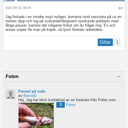
2021-04-10, 09:34
#4
Jag fiskade i en mindre insjö nyligen, borrarna stod vassnära på ca en
meters djup och tog på svävande/långsamt sjunkande jerkbaits med
långa pauser, kanske det roligaste fisket om du frågar mig. En och
annan sniper får man på köpet, så tjock fluotafs anbefalles.
1
Gillar
Foton
Parasit på ruda
av
BosseD
Hej,
Jag har blivit kontaktad av en forskare från Polen som är på jakt efter material av...
3
Foton