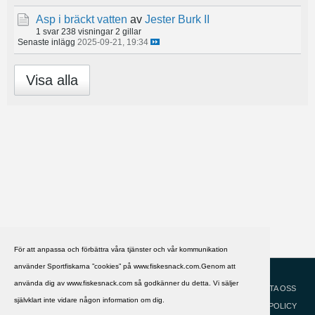
Asp i bräckt vatten
av
Jester Burk II
1 svar
238 visningar
2 gillar
Senaste inlägg
2025-09-21, 19:34
Visa alla
För att anpassa och förbättra våra tjänster och vår kommunikation
använder Sportfiskarna ”cookies” på www.fiskesnack.com.Genom att
HJÄLP
Svenska
använda dig av www.fiskesnack.com så godkänner du detta. Vi säljer
KONTAKTA OSS
självklart inte vidare någon information om dig.
COOKIEPOLICY