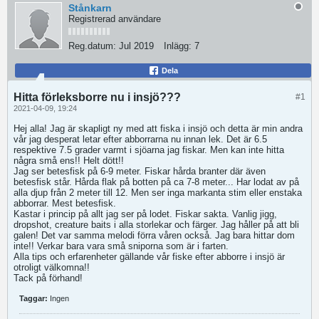
Stånkarn
Registrerad användare
Reg.datum:
Jul 2019
Inlägg:
7
Dela
Hitta förleksborre nu i insjö???
#1
2021-04-09, 19:24
Hej alla! Jag är skapligt ny med att fiska i insjö och detta är min andra
vår jag desperat letar efter abborrarna nu innan lek. Det är 6.5
respektive 7.5 grader varmt i sjöarna jag fiskar. Men kan inte hitta
några små ens!! Helt dött!!
Jag ser betesfisk på 6-9 meter. Fiskar hårda branter där även
betesfisk står. Hårda flak på botten på ca 7-8 meter... Har lodat av på
alla djup från 2 meter till 12. Men ser inga markanta stim eller enstaka
abborrar. Mest betesfisk.
Kastar i princip på allt jag ser på lodet. Fiskar sakta. Vanlig jigg,
dropshot, creature baits i alla storlekar och färger. Jag håller på att bli
galen! Det var samma melodi förra våren också. Jag bara hittar dom
inte!! Verkar bara vara små sniporna som är i farten.
Alla tips och erfarenheter gällande vår fiske efter abborre i insjö är
otroligt välkomna!!
Tack på förhand!
Taggar:
Ingen