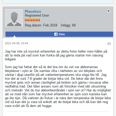
Placebos
Registered User
Reg.datum:
Feb 2018
Inlägg:
68
Dela
2021-04-09, 23:44
#2
Jag har inte så mycket erfarenhet av detta fiske heller men håller på
att ta reda på vad som kan funka då jag gärna startar min säsong
tidigare
​​​​​​Som jag har fattat det så är det bra om du vet var abborrarnas
lekplatser i sjön är. De samlas ofta i närheten av sin lekplats och
väntar i djup utanför på att vattentemperaturen ska stiga lite till. Jag
tror det är runt 7-8 grader de börjar leka vid. De leker där det finns
mycket gräs och annan växtlighet på botten och gärna i risvasar eller
nedfallna träd. Det låter annars som att försöker med rätt utrustning
och metodrr. Vet du hur abborrbeståndet i sjön ser ut? Har du möjlighet
att se med nån som har mycket erfarenhet av sjön som kanske kan
ge lite tips. Då vattnen du fiskar i är nära den temperatur de börjar leka
vid så kan det ju vara så enkelt att de börjat leka och då kan det nog
vara svårt att få dem att hugga.