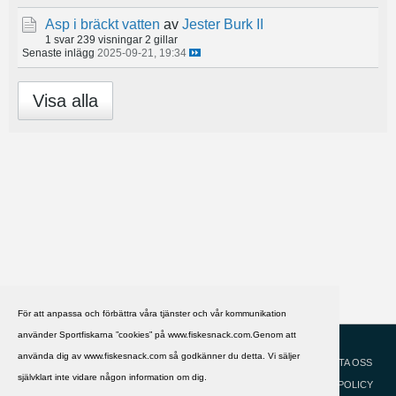
Asp i bräckt vatten
av
Jester Burk II
1 svar
239 visningar
2 gillar
Senaste inlägg
2025-09-21, 19:34
Visa alla
För att anpassa och förbättra våra tjänster och vår kommunikation
använder Sportfiskarna ”cookies” på www.fiskesnack.com.Genom att
HJÄLP
Svenska
använda dig av www.fiskesnack.com så godkänner du detta. Vi säljer
KONTAKTA OSS
självklart inte vidare någon information om dig.
COOKIEPOLICY