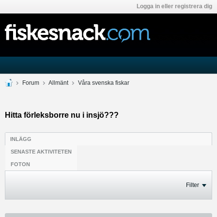
Logga in eller registrera dig
Forum
Allmänt
Våra svenska fiskar
Hitta förleksborre nu i insjö???
INLÄGG
SENASTE AKTIVITETEN
FOTON
Filter