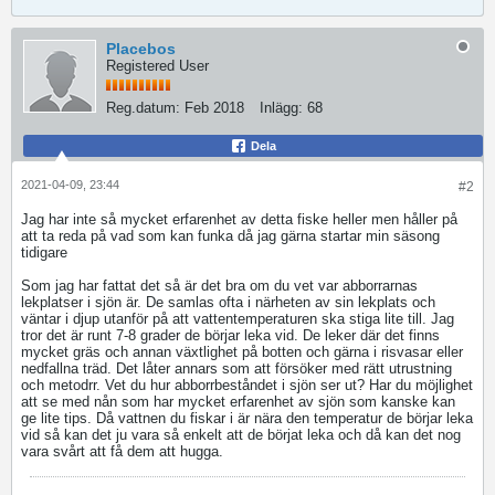
Placebos
Registered User
Reg.datum:
Feb 2018
Inlägg:
68
Dela
2021-04-09, 23:44
#2
Jag har inte så mycket erfarenhet av detta fiske heller men håller på
att ta reda på vad som kan funka då jag gärna startar min säsong
tidigare
​​​​​​Som jag har fattat det så är det bra om du vet var abborrarnas
lekplatser i sjön är. De samlas ofta i närheten av sin lekplats och
väntar i djup utanför på att vattentemperaturen ska stiga lite till. Jag
tror det är runt 7-8 grader de börjar leka vid. De leker där det finns
mycket gräs och annan växtlighet på botten och gärna i risvasar eller
nedfallna träd. Det låter annars som att försöker med rätt utrustning
och metodrr. Vet du hur abborrbeståndet i sjön ser ut? Har du möjlighet
att se med nån som har mycket erfarenhet av sjön som kanske kan
ge lite tips. Då vattnen du fiskar i är nära den temperatur de börjar leka
vid så kan det ju vara så enkelt att de börjat leka och då kan det nog
vara svårt att få dem att hugga.