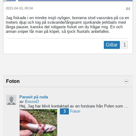
2021-04-10, 09:34
#4
Jag fiskade i en mindre insjö nyligen, borrarna stod vassnära på ca en
meters djup och tog på svävande/långsamt sjunkande jerkbaits med
långa pauser, kanske det roligaste fisket om du frågar mig. En och
annan sniper får man på köpet, så tjock fluotafs anbefalles.
1
Gillar
Foton
Parasit på ruda
av
BosseD
Hej,
Jag har blivit kontaktad av en forskare från Polen som är på jakt efter material av...
3
Foton