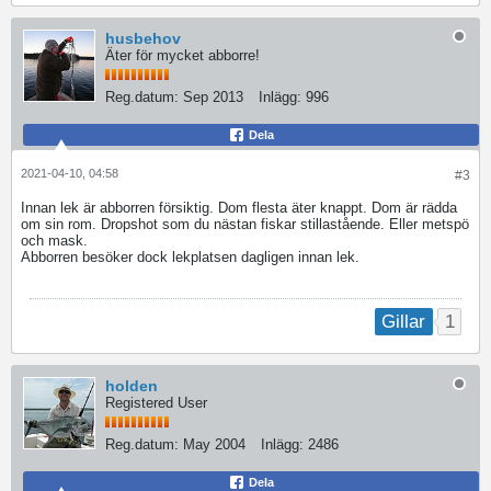
husbehov
Äter för mycket abborre!
Reg.datum:
Sep 2013
Inlägg:
996
Dela
2021-04-10, 04:58
#3
Innan lek är abborren försiktig. Dom flesta äter knappt. Dom är rädda
om sin rom. Dropshot som du nästan fiskar stillastående. Eller metspö
och mask.
Abborren besöker dock lekplatsen dagligen innan lek.
1
Gillar
holden
Registered User
Reg.datum:
May 2004
Inlägg:
2486
Dela