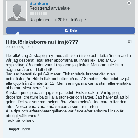
Stånkarn
Registrerad användare
Reg.datum:
Jul 2019
Inlägg:
7
Dela
Hitta förleksborre nu i insjö???
#1
2021-04-09, 19:24
Hej alla! Jag är skapligt ny med att fiska i insjö och detta är min andra
vår jag desperat letar efter abborrarna nu innan lek. Det är 6.5
respektive 7.5 grader varmt i sjöarna jag fiskar. Men kan inte hitta
några små ens!! Helt dött!!
Jag ser betesfisk på 6-9 meter. Fiskar hårda branter där även
betesfisk står. Hårda flak på botten på ca 7-8 meter... Har lodat av på
alla djup från 2 meter till 12. Men ser inga markanta stim eller enstaka
abborrar. Mest betesfisk.
Kastar i princip på allt jag ser på lodet. Fiskar sakta. Vanlig jigg,
dropshot, creature baits i alla storlekar och färger. Jag håller på att bli
galen! Det var samma melodi förra våren också. Jag bara hittar dom
inte!! Verkar bara vara små sniporna som är i farten.
Alla tips och erfarenheter gällande vår fiske efter abborre i insjö är
otroligt välkomna!!
Tack på förhand!
Taggar:
Ingen