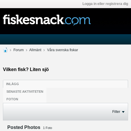
Logga in eller registrera dig
Forum
Allmänt
Våra svenska fiskar
Vilken fisk? Liten sjö
INLÄGG
SENASTE AKTIVITETEN
FOTON
Filter
Posted Photos
1
Foto