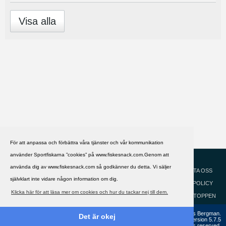
Visa alla
För att anpassa och förbättra våra tjänster och vår kommunikation
använder Sportfiskarna ”cookies” på www.fiskesnack.com.Genom att
HJÄLP
Svenska
använda dig av www.fiskesnack.com så godkänner du detta. Vi säljer
KONTAKTA OSS
självklart inte vidare någon information om dig.
COOKIEPOLICY
Klicka här för att läsa mer om cookies och hur du tackar nej till dem.
GÅ TILL TOPPEN
Copyright ©2002 - 2021, FiskeSnack.com. Grundad 2002 av Anders Bergman.
Det är okej
Powered by
vBulletin®
Version 5.7.5
Copyright © 2026 MH Sub I, LLC dba vBulletin. All rights reserved.