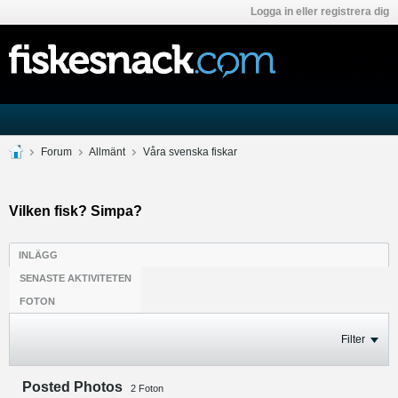
Logga in eller registrera dig
Forum
Allmänt
Våra svenska fiskar
Vilken fisk? Simpa?
INLÄGG
SENASTE AKTIVITETEN
FOTON
Filter
Posted Photos
2
Foton