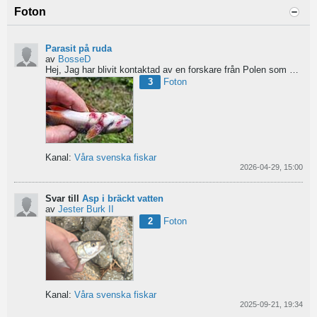
Foton
Parasit på ruda
av
BosseD
Hej,
Jag har blivit kontaktad av en forskare från Polen som är på jakt efter material av...
3
Foton
Kanal:
Våra svenska fiskar
2026-04-29, 15:00
Svar till
Asp i bräckt vatten
av
Jester Burk II
2
Foton
Kanal:
Våra svenska fiskar
2025-09-21, 19:34