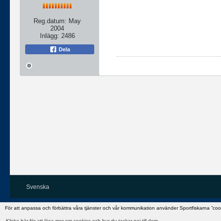
Reg.datum:
May
2004
Inlägg:
2486
Dela
Svenska
För att anpassa och förbättra våra tjänster och vår kommunikation använder Sportfiskarna ”co
Klicka här för att läsa mer om cookies och hur du tackar nej till dem.