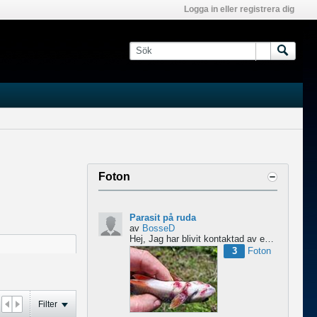
Logga in eller registrera dig
Foton
Parasit på ruda
av
BosseD
Hej,
Jag har blivit kontaktad av en forskare från Polen som är på jakt efter material av...
3
Foton
Filter