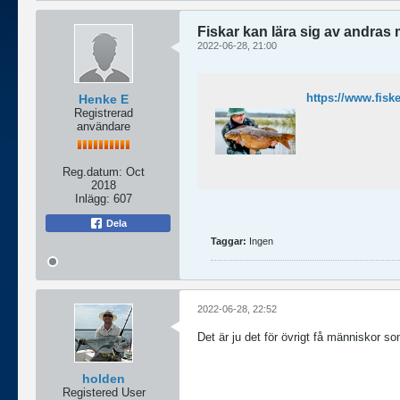
Fiskar kan lära sig av andras
2022-06-28, 21:00
Henke E
Registrerad
användare
Reg.datum:
Oct
2018
Inlägg:
607
Dela
Taggar:
Ingen
2022-06-28, 22:52
Det är ju det för övrigt få människor s
holden
Registered User