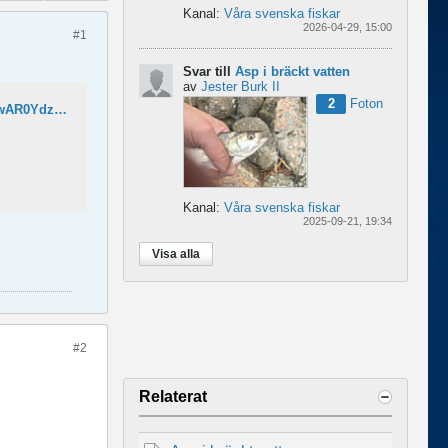
Kanal:
Våra svenska fiskar
2026-04-29, 15:00
#1
Svar till
Asp i bräckt vatten
av
Jester Burk II
2
Foton
https://www.fiskejournalen.se/fiskenyheter/fiskar-kan-lara-sig-av-andras-misstag?fbclid=IwAR0Ydzvqbo5-Jdv2yErhrfnigG4UnmAd4MuT72F_Ct6ctAv-BOYVDz82_HM
Kanal:
Våra svenska fiskar
2025-09-21, 19:34
Visa alla
#2
Relaterat