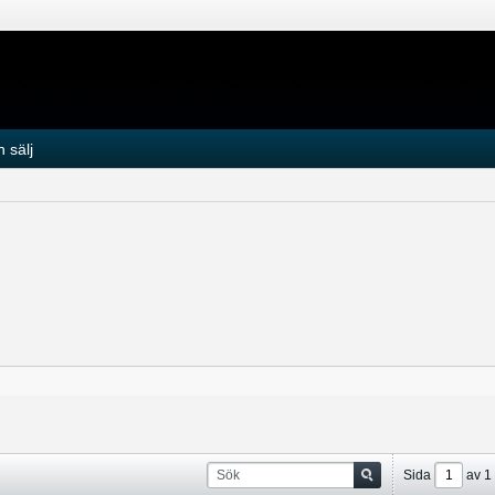
 sälj
Sida
av
1