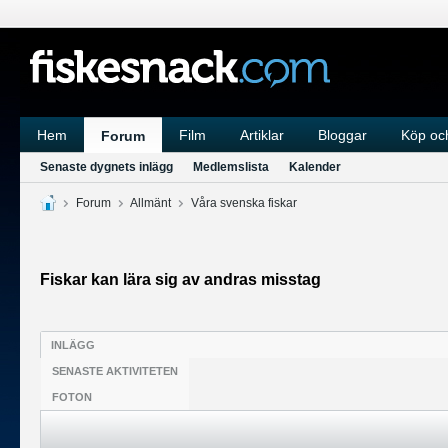
Hem
Film
Artiklar
Bloggar
Köp och
Forum
Senaste dygnets inlägg
Medlemslista
Kalender
Forum
Allmänt
Våra svenska fiskar
Fiskar kan lära sig av andras misstag
INLÄGG
SENASTE AKTIVITETEN
FOTON