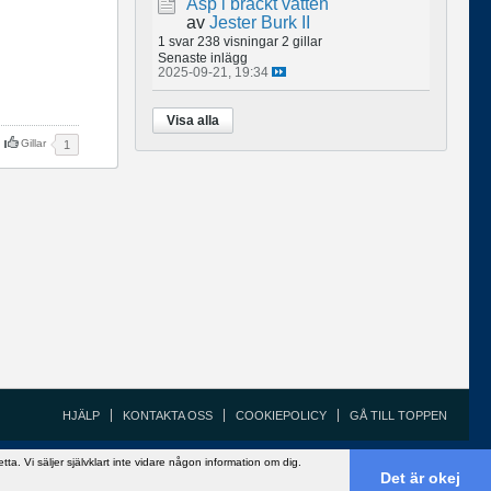
Asp i bräckt vatten
av
Jester Burk II
1 svar
238 visningar
2 gillar
Senaste inlägg
2025-09-21, 19:34
Visa alla
Gillar
1
HJÄLP
KONTAKTA OSS
COOKIEPOLICY
GÅ TILL TOPPEN
Copyright ©2002 - 2021, FiskeSnack.com. Grundad 2002 av Anders Bergman.
 Vi säljer självklart inte vidare någon information om dig.
Powered by
vBulletin®
Version 5.7.5
Det är okej
Copyright © 2026 MH Sub I, LLC dba vBulletin. All rights reserved.