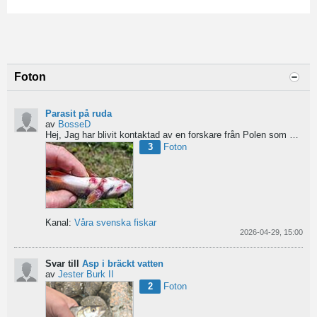
Foton
Parasit på ruda
av
BosseD
Hej,
Jag har blivit kontaktad av en forskare från Polen som är på jakt efter material av...
3
Foton
Kanal:
Våra svenska fiskar
2026-04-29, 15:00
Svar till
Asp i bräckt vatten
av
Jester Burk II
2
Foton