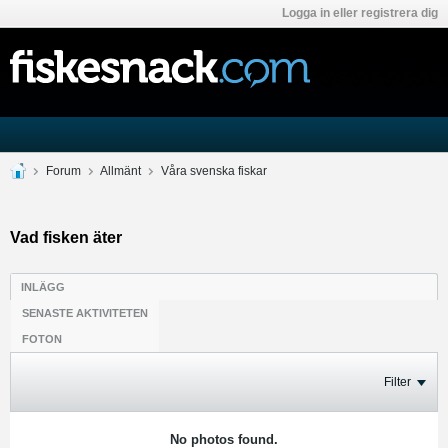
Logga in eller registrera dig
Forum
Allmänt
Våra svenska fiskar
Vad fisken äter
INLÄGG
SENASTE AKTIVITETEN
FOTON
Filter
No photos found.