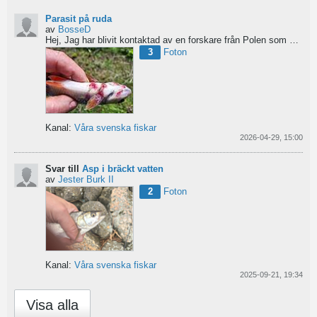
Parasit på ruda
av
BosseD
Hej,
Jag har blivit kontaktad av en forskare från Polen som är på jakt efter material av...
3
Foton
Kanal:
Våra svenska fiskar
2026-04-29, 15:00
Svar till
Asp i bräckt vatten
av
Jester Burk II
2
Foton
Kanal:
Våra svenska fiskar
2025-09-21, 19:34
Visa alla