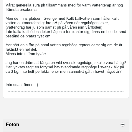
Vårat generella sura ph tillsammans med för varm vattentemp är nog
främsta orsakerna.
Men de finns platser i Sverige med Kallt källvatten som håller kallt
vatten o utomordentligt bra pH på våren när regnbågen leker,
(vattendrag har ju som sämst ph på våren iom vårfloden)
I de kalla källflödena leker bågen o fortplantar sig, finns en hel del små
bestånd de pratas tyst om!
Har hört en siffra på antal vatten regnbåge reproducerar sig om de är
faktiskt en hel del.
Minns inte siffran tyvärr.
Jag har en dröm att fånga en vild svensk regnbåge, skulle vara häftigt!
Har lyckats tagit en förrymd havsvandrande regnbåge i svensk älv på
ca 3 kg, inte helt perfekta fenor men sannolikt gått i havet något år?
Intressant ämne :-)
Foton