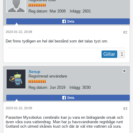
Reg.datum:
Mar 2008
Inlägg:
2601
Dela
2023-01-22, 20:08
#2
Det finns tydligen en hel del bestånd som det talas tyst om.
1
Gillar
Xerup
Registrerad användare
Reg.datum:
Jun 2019
Inlägg:
3030
Dela
2023-01-22, 20:09
#3
Parasiten Myxobolus cerebralis kan ju vara en bidragande orsak och
även våra sura vattendrag. Man har ju havsvandrande regnbåge runt
Gotland och utmed skånes kust och där är väl inte vattnen så sura.