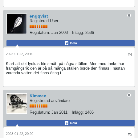
engqvist
Registered User
Reg.datum:
Jan 2008
Inlägg:
2586
Dela
2023-01-22, 20:10
#4
Klart att det lyckas lite smått på några ställen. Men med tanke hur
framgångsrik den är på så många ställen borde den finnas i nästan
varenda vatten det finns öring i.
Kimmen
Registrerad användare
Reg.datum:
Jan 2011
Inlägg:
1486
Dela
2023-01-22, 20:20
#5