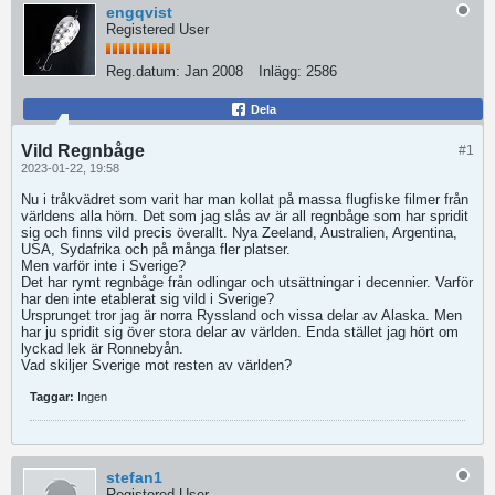
engqvist
Registered User
Reg.datum:
Jan 2008
Inlägg:
2586
Dela
Vild Regnbåge
#1
2023-01-22, 19:58
Nu i tråkvädret som varit har man kollat på massa flugfiske filmer från
världens alla hörn. Det som jag slås av är all regnbåge som har spridit
sig och finns vild precis överallt. Nya Zeeland, Australien, Argentina,
USA, Sydafrika och på många fler platser.
Men varför inte i Sverige?
Det har rymt regnbåge från odlingar och utsättningar i decennier. Varför
har den inte etablerat sig vild i Sverige?
Ursprunget tror jag är norra Ryssland och vissa delar av Alaska. Men
har ju spridit sig över stora delar av världen. Enda stället jag hört om
lyckad lek är Ronnebyån.
Vad skiljer Sverige mot resten av världen?
Taggar:
Ingen
stefan1
Registered User