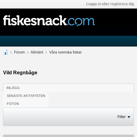
Logga in eller registrera dig
Forum
Allmänt
Våra svenska fiskar
Vild Regnbåge
INLÄGG
SENASTE AKTIVITETEN
FOTON
Filter