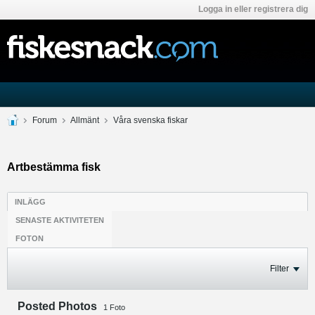
Logga in eller registrera dig
Forum
Allmänt
Våra svenska fiskar
Artbestämma fisk
INLÄGG
SENASTE AKTIVITETEN
FOTON
Filter
Posted Photos
1
Foto