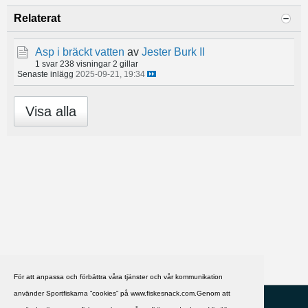
Relaterat
Asp i bräckt vatten
av
Jester Burk II
1 svar
238 visningar
2 gillar
Senaste inlägg
2025-09-21, 19:34
Visa alla
För att anpassa och förbättra våra tjänster och vår kommunikation
använder Sportfiskarna ”cookies” på www.fiskesnack.com.Genom att
HJÄLP
Svenska