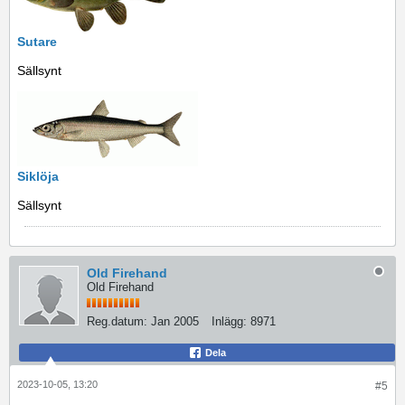
Sutare
Sällsynt
Siklöja
Sällsynt
Old Firehand
Old Firehand
Reg.datum:
Jan 2005
Inlägg:
8971
Dela
2023-10-05, 13:20
#5