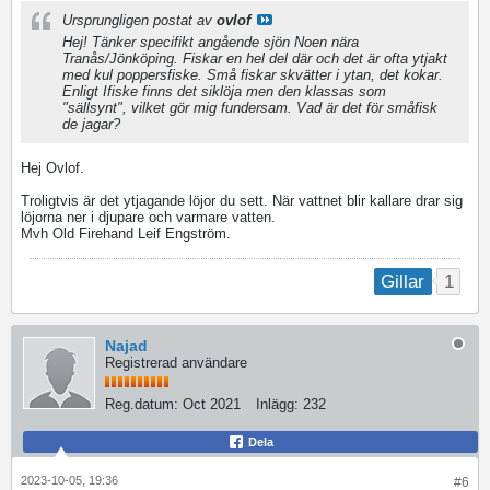
Ursprungligen postat av
ovlof
Hej! Tänker specifikt angående sjön Noen nära
Tranås/Jönköping. Fiskar en hel del där och det är ofta ytjakt
med kul poppersfiske. Små fiskar skvätter i ytan, det kokar.
Enligt Ifiske finns det siklöja men den klassas som
"sällsynt", vilket gör mig fundersam. Vad är det för småfisk
de jagar?
Hej Ovlof.
Troligtvis är det ytjagande löjor du sett. När vattnet blir kallare drar sig
löjorna ner i djupare och varmare vatten.
Mvh Old Firehand Leif Engström.
1
Gillar
Najad
Registrerad användare
Reg.datum:
Oct 2021
Inlägg:
232
Dela
2023-10-05, 19:36
#6