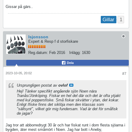
Gissar på gärs..
1
Gillar
lsjonsson
Expert & Resp f d storfiskare
Reg.datum:
Feb 2016
Inlägg:
1630
Dela
2023-10-05, 20:02
#7
Ursprungligen postat av
ovlof
Hej! Tänker specifikt angående sjön Noen nära
Tranås/Jönköping. Fiskar en hel del där och det är ofta ytjakt
med kul poppersfiske. Små fiskar skvätter i ytan, det kokar.
Enligt Ifiske finns det siklöja men den klassas som
"sällsynt", vilket gör mig fundersam. Vad är det för småfisk
de jagar?
Jag tror att abborredrygt 30 år och har fiskat runt i dom flesta sjöarna i
bygden, äter mest småmört i Noen. Jag har bott i Aneby,