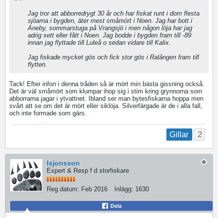
Jag tror att abborredrygt 30 år och har fiskat runt i dom flesta
sjöarna i bygden, äter mest småmört i Noen. Jag har bott i
Aneby, sommarstuga på Vrangsjö i men någon löja har jag
adrig sett eller fått i Noen. Jag bodde i bygden fram till -89
innan jag flyttade till Luleå o sedan vidare till Kalix.
Jag fiskade mycket gös och fick stor gös i Ralången fram till
flytten.
Tack! Efter infon i denna tråden så är mört min bästa gissning också.
Det är väl småmört som klumpar ihop sig i stim kring grynnorna som
abborrarna jagar i ytvattnet. Ibland ser man bytesfiskarna hoppa men
svårt att se om det är mört eller siklöja. Silverfärgade är de i alla fall,
och inte formade som gärs.
2
Gillar
lsjonsson
Expert & Resp f d storfiskare
Reg.datum:
Feb 2016
Inlägg:
1630
Dela