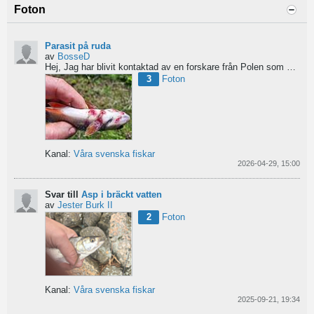
Foton
Parasit på ruda
av
BosseD
Hej,
Jag har blivit kontaktad av en forskare från Polen som är på jakt efter material av...
3
Foton
Kanal:
Våra svenska fiskar
2026-04-29, 15:00
Svar till
Asp i bräckt vatten
av
Jester Burk II
2
Foton
Kanal:
Våra svenska fiskar
2025-09-21, 19:34