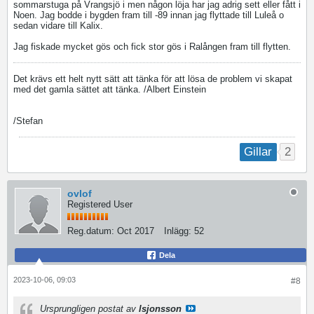
sommarstuga på Vrangsjö i men någon löja har jag adrig sett eller fått i
Noen. Jag bodde i bygden fram till -89 innan jag flyttade till Luleå o
sedan vidare till Kalix.
Jag fiskade mycket gös och fick stor gös i Ralången fram till flytten.
Det krävs ett helt nytt sätt att tänka för att lösa de problem vi skapat
med det gamla sättet att tänka. /Albert Einstein
/Stefan
2
Gillar
ovlof
Registered User
Reg.datum:
Oct 2017
Inlägg:
52
Dela
2023-10-06, 09:03
#8
Ursprungligen postat av
lsjonsson