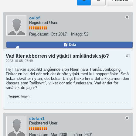
ovlof
Registered User
Reg.datum:
Oct 2017
Inlägg:
52
Dela
Vad äter abborren vid ytjakt i småländsk sjö?
#1
2023-10-05, 07:49
Hej! Tänker specifikt angående sjön Noen nära Tranås/Jönköping.
Fiskar en hel del där och det är ofta ytjakt med kul poppersfiske. Små
fiskar skvätter i ytan, det kokar. Enligt Ifiske finns det siklöja men den
klassas som "sällsynt", vilket gör mig fundersam. Vad är det för
småfisk de jagar?
Taggar:
Ingen
stefan1
Registered User
Reg.datum:
Mar 2008
Inlägg:
2601