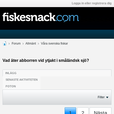
Logga in eller registrera dig
Forum
Allmänt
Våra svenska fiskar
Vad äter abborren vid ytjakt i småländsk sjö?
INLÄGG
SENASTE AKTIVITETEN
FOTON
Filter
1
2
Nästa