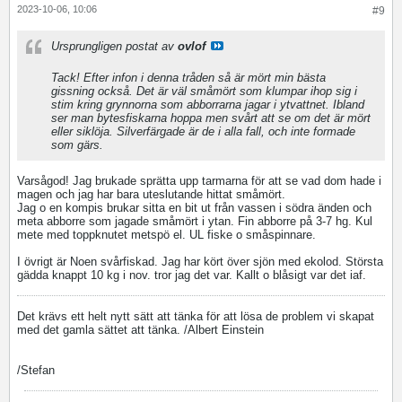
2023-10-06, 10:06
#9
Ursprungligen postat av
ovlof
Tack! Efter infon i denna tråden så är mört min bästa
gissning också. Det är väl småmört som klumpar ihop sig i
stim kring grynnorna som abborrarna jagar i ytvattnet. Ibland
ser man bytesfiskarna hoppa men svårt att se om det är mört
eller siklöja. Silverfärgade är de i alla fall, och inte formade
som gärs.
Varsågod! Jag brukade sprätta upp tarmarna för att se vad dom hade i
magen och jag har bara uteslutande hittat småmört.
Jag o en kompis brukar sitta en bit ut från vassen i södra änden och
meta abborre som jagade småmört i ytan. Fin abborre på 3-7 hg. Kul
mete med toppknutet metspö el. UL fiske o småspinnare.
I övrigt är Noen svårfiskad. Jag har kört över sjön med ekolod. Största
gädda knappt 10 kg i nov. tror jag det var. Kallt o blåsigt var det iaf.
Det krävs ett helt nytt sätt att tänka för att lösa de problem vi skapat
med det gamla sättet att tänka. /Albert Einstein
/Stefan