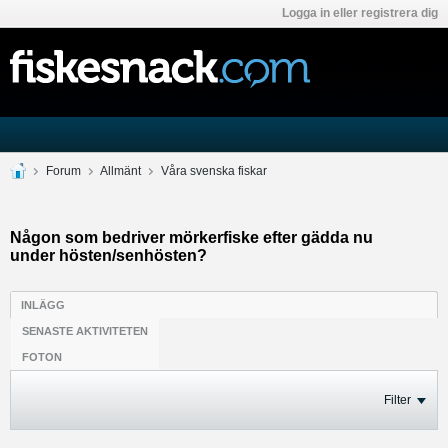
Logga in eller registrera dig
Forum
Allmänt
Våra svenska fiskar
Någon som bedriver mörkerfiske efter gädda nu
under hösten/senhösten?
INLÄGG
SENASTE AKTIVITETEN
FOTON
Filter