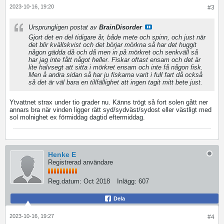
2023-10-16, 19:20
#3
Ursprungligen postat av
BrainDisorder
Gjort det en del tidigare år, både mete och spinn, och just när
det blir kvällskvist och det börjar mörkna så har det huggit
någon gädda då och då men in på mörkret och senkväll så
har jag inte fått något heller. Fiskar oftast ensam och det är
lite halvsegt att sitta i mörkret ensam och inte få någon fisk.
Men å andra sidan så har ju fiskarna varit i full fart då också
så det är väl bara en tillfällighet att ingen tagit mitt bete just.
Ytvattnet strax under tio grader nu. Känns trögt så fort solen gått ner
annars bra när vinden ligger rätt syd/sydväst/sydost eller västligt med
sol molnighet ex förmiddag dagtid eftermiddag.
Henke E
Registrerad användare
Reg.datum:
Oct 2018
Inlägg:
607
Dela
2023-10-16, 19:27
#4