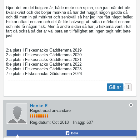
Gjort det en del tidigare år, både mete och spinn, och just när det blir
kvällskvist och det börjar mörkna så har det huggit någon gädda då
och då men in på mörkret och senkväll så har jag inte fått något heller.
Fiskar oftast ensam och det är lite halvsegt att sitta i mörkret ensam
och inte få någon fisk. Men å andra sidan så har ju fiskarna varit i full
fart då också så det är väl bara en tillfällighet att ingen tagit mitt bete
just.
2:a plats i Fiskesnacks Gäddfemma 2019
2:a plats i Fiskesnacks Gäddfemma 2020
2:a plats i Fiskesnacks Gäddfemma 2021
8:e plats i Fiskesnacks Gäddfemma 2022
2:a plats i Fiskesnacks Gäddfemma 2023
7:e plats i FIskesnacks Gäddfemma 2024
1
Gillar
Henke E
Registrerad användare
Reg.datum:
Oct 2018
Inlägg:
607
Dela